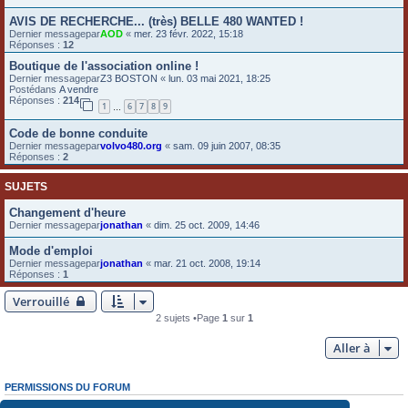
e
AVIS DE RECHERCHE... (très) BELLE 480 WANTED !
Dernier messagepar
AOD
«
mer. 23 févr. 2022, 15:18
r
Réponses :
12
Boutique de l'association online !
Dernier messagepar
Z3 BOSTON
«
lun. 03 mai 2021, 18:25
Postédans
A vendre
Réponses :
214
1
6
7
8
9
…
Code de bonne conduite
Dernier messagepar
volvo480.org
«
sam. 09 juin 2007, 08:35
Réponses :
2
SUJETS
Changement d'heure
Dernier messagepar
jonathan
«
dim. 25 oct. 2009, 14:46
Mode d'emploi
Dernier messagepar
jonathan
«
mar. 21 oct. 2008, 19:14
Réponses :
1
Verrouillé
2 sujets •Page
1
sur
1
Aller à
PERMISSIONS DU FORUM
Vous
ne pouvez pas
poster de nouveaux sujets