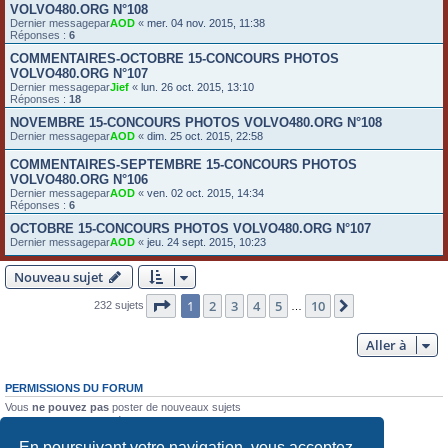
VOLVO480.ORG N°108
Dernier messagepar
AOD
«
mer. 04 nov. 2015, 11:38
Réponses :
6
COMMENTAIRES-OCTOBRE 15-CONCOURS PHOTOS
VOLVO480.ORG N°107
Dernier messagepar
Jief
«
lun. 26 oct. 2015, 13:10
Réponses :
18
NOVEMBRE 15-CONCOURS PHOTOS VOLVO480.ORG N°108
Dernier messagepar
AOD
«
dim. 25 oct. 2015, 22:58
COMMENTAIRES-SEPTEMBRE 15-CONCOURS PHOTOS
VOLVO480.ORG N°106
Dernier messagepar
AOD
«
ven. 02 oct. 2015, 14:34
Réponses :
6
OCTOBRE 15-CONCOURS PHOTOS VOLVO480.ORG N°107
Dernier messagepar
AOD
«
jeu. 24 sept. 2015, 10:23
Nouveau sujet
Page
1
sur
10
1
2
3
4
5
10
Suivante
232 sujets
…
Aller à
PERMISSIONS DU FORUM
Vous
ne pouvez pas
poster de nouveaux sujets
Vous
ne pouvez pas
répondre aux sujets
Vous
ne pouvez pas
modifier vos messages
En poursuivant votre navigation, vous acceptez