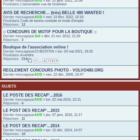
Dernier messagepar
AOD
«
lun. 31 janv. 2022, 12:06
Postédans
L'association vue de l'extérieur
e
r
AVIS DE RECHERCHE... (très) BELLE 480 WANTED !
Dernier messagepar
AOD
«
mer. 23 févr. 2022, 15:18
Postédans
Code de bonne conduite et mode d'emploi
Réponses :
12
:: CONCOURS DE MOTIF POUR LA BOUTIQUE ::
Dernier messagepar
Jief
«
dim. 21 oct. 2012, 21:20
Réponses :
3
Boutique de l'association online !
Dernier messagepar
Z3 BOSTON
«
lun. 03 mai 2021, 18:25
Postédans
A vendre
Réponses :
214
1
6
7
8
9
…
REGLEMENT CONCOURS PHOTO - VOLVO480.ORG
Dernier messagepar
AOD
«
ven. 22 déc. 2006, 15:47
SUJETS
LE POSTE DES RECAP'...2016
Dernier messagepar
AOD
«
lun. 02 mai 2016, 22:31
Réponses :
4
LE POST DES RECAP'...2015
Dernier messagepar
AOD
«
jeu. 07 janv. 2016, 11:17
Réponses :
11
LE POST DES RECAP'...2014
Dernier messagepar
AOD
«
lun. 15 déc. 2014, 14:37
Réponses :
10