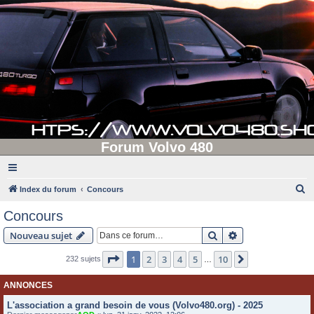
Forum Volvo 480
R
Index du forum
Concours
e
Concours
c
Rechercher
Recherche avanc
Nouveau sujet
h
e
Page
1
sur
10
1
2
3
4
5
10
Suivante
232 sujets
…
r
ANNONCES
c
L'association a grand besoin de vous (Volvo480.org) - 2025
h