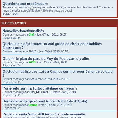
Questions aux modérateurs
e
Toutes vos questions, remarques, aide en tout genre sont les bienvenues ! Contactez-
r
nous à moderateurs[@]volvo-480.org en cas de souci.
Sujets :
104
SUJETS ACTIFS
Nouvelles fonctionnalités
Dernier messagepar
Jief
«
jeu. 07 avr. 2011, 09:28
Réponses :
9
Quelqu'un a déjà trouvé un vrai guide de choix pour fatbikes
électriques ?
Dernier messagepar
Fal45
«
jeu. 30 juil. 2026, 06:53
Obtenir le plan du parc du Puy du Fou avant d'y aller
Dernier messagepar
AOD
«
lun. 27 juil. 2026, 10:11
Réponses :
3
Quelqu'un utilise des taxis à Cagnes sur mer pour éviter de se garer
?
Dernier messagepar
vtec
«
mar. 26 mai 2026, 22:13
Réponses :
2
Porte-velo sur ma Turbo : attelage ou hayon ?
Dernier messagepar
Tibo_RB
«
mer. 04 mars 2026, 21:10
Réponses :
2
Borne de recharge et road trip en 480 (Cote d'Opale)
Dernier messagepar
Jerlab
«
mer. 31 déc. 2025, 13:17
Réponses :
2
Projet de vente Volvo 480 turbo 1,7 boite namuelle
Dernier messagepar
Jean-Philippe02
«
sam. 20 déc. 2025, 19:01