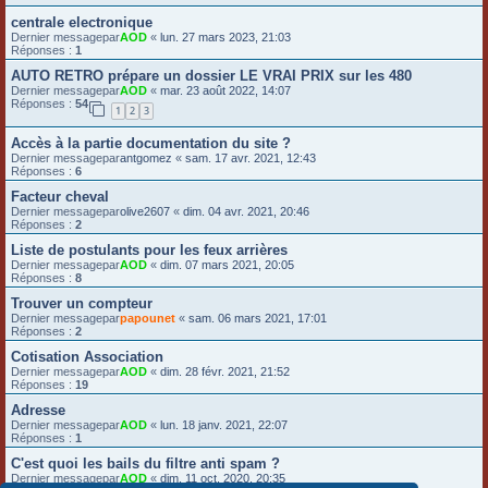
centrale electronique
Dernier messagepar
AOD
«
lun. 27 mars 2023, 21:03
Réponses :
1
AUTO RETRO prépare un dossier LE VRAI PRIX sur les 480
Dernier messagepar
AOD
«
mar. 23 août 2022, 14:07
Réponses :
54
1
2
3
Accès à la partie documentation du site ?
Dernier messagepar
antgomez
«
sam. 17 avr. 2021, 12:43
Réponses :
6
Facteur cheval
Dernier messagepar
olive2607
«
dim. 04 avr. 2021, 20:46
Réponses :
2
Liste de postulants pour les feux arrières
Dernier messagepar
AOD
«
dim. 07 mars 2021, 20:05
Réponses :
8
Trouver un compteur
Dernier messagepar
papounet
«
sam. 06 mars 2021, 17:01
Réponses :
2
Cotisation Association
Dernier messagepar
AOD
«
dim. 28 févr. 2021, 21:52
Réponses :
19
Adresse
Dernier messagepar
AOD
«
lun. 18 janv. 2021, 22:07
Réponses :
1
C'est quoi les bails du filtre anti spam ?
Dernier messagepar
AOD
«
dim. 11 oct. 2020, 20:35