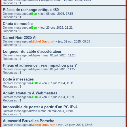
Réponses :
1
Pièces de rechange critique 480
Dernier messagepar
Ben
«
lun. 08 déc. 2025, 17:53
Réponses :
1
Choix de modèle
Dernier messagepar
Ben
«
jeu. 23 oct. 2025, 21:21
Réponses :
5
Carnet Noir 2025 Al
Dernier messagepar
Michel Ducuroir
«
jeu. 02 oct. 2025, 09:53
Réponses :
2
Longueur du câble d'accélérateur
Dernier messagepar
Majoie
«
mar. 01 juil. 2025, 11:25
Réponses :
2
Pneus et adhérence : vrai impact ou pas ?
Dernier messagepar
Majoie
«
mar. 01 juil. 2025, 11:22
Réponses :
8
Boite à messages
Dernier messagepar
AOD
«
ven. 07 juin 2024, 11:11
Réponses :
3
Administrateurs & Webmestres !
Dernier messagepar
AOD
«
ven. 07 juin 2024, 11:09
Réponses :
1
Impossible de poster à partir d'un PC IPv4
Dernier messagepar
vtec
«
mar. 28 mai 2024, 18:01
Réponses :
9
Autoworld Bruxelles Porsche
Dernier messagepar
Michel Ducuroir
«
ven. 26 janv. 2024, 18:45