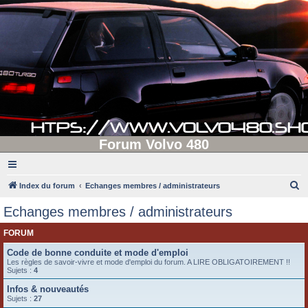
Forum Volvo 480
R
Index du forum
Echanges membres / administrateurs
e
Echanges membres / administrateurs
c
FORUM
h
e
Code de bonne conduite et mode d'emploi
Les règles de savoir-vivre et mode d'emploi du forum. A LIRE OBLIGATOIREMENT !!
r
Sujets :
4
c
Infos & nouveautés
Sujets :
27
h