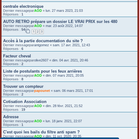
centrale electronique
Dernier messagepar
AOD
«
lun. 27 mars 2023, 21:03
Réponses :
1
AUTO RETRO prépare un dossier LE VRAI PRIX sur les 480
Dernier messagepar
AOD
«
mar. 23 août 2022, 14:07
Réponses :
54
1
2
3
Accès à la partie documentation du site ?
Dernier messagepar
antgomez
«
sam. 17 avr. 2021, 12:43
Réponses :
6
Facteur cheval
Dernier messagepar
olive2607
«
dim. 04 avr. 2021, 20:46
Réponses :
2
Liste de postulants pour les feux arrières
Dernier messagepar
AOD
«
dim. 07 mars 2021, 20:05
Réponses :
8
Trouver un compteur
Dernier messagepar
papounet
«
sam. 06 mars 2021, 17:01
Réponses :
2
Cotisation Association
Dernier messagepar
AOD
«
dim. 28 févr. 2021, 21:52
Réponses :
19
Adresse
Dernier messagepar
AOD
«
lun. 18 janv. 2021, 22:07
Réponses :
1
C'est quoi les bails du filtre anti spam ?
Dernier messagepar
AOD
«
dim. 11 oct. 2020, 20:35