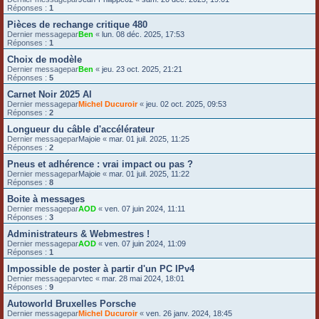
Réponses :
1
Pièces de rechange critique 480
Dernier messagepar
Ben
«
lun. 08 déc. 2025, 17:53
Réponses :
1
Choix de modèle
Dernier messagepar
Ben
«
jeu. 23 oct. 2025, 21:21
Réponses :
5
Carnet Noir 2025 Al
Dernier messagepar
Michel Ducuroir
«
jeu. 02 oct. 2025, 09:53
Réponses :
2
Longueur du câble d'accélérateur
Dernier messagepar
Majoie
«
mar. 01 juil. 2025, 11:25
Réponses :
2
Pneus et adhérence : vrai impact ou pas ?
Dernier messagepar
Majoie
«
mar. 01 juil. 2025, 11:22
Réponses :
8
Boite à messages
Dernier messagepar
AOD
«
ven. 07 juin 2024, 11:11
Réponses :
3
Administrateurs & Webmestres !
Dernier messagepar
AOD
«
ven. 07 juin 2024, 11:09
Réponses :
1
Impossible de poster à partir d'un PC IPv4
Dernier messagepar
vtec
«
mar. 28 mai 2024, 18:01
Réponses :
9
Autoworld Bruxelles Porsche
Dernier messagepar
Michel Ducuroir
«
ven. 26 janv. 2024, 18:45