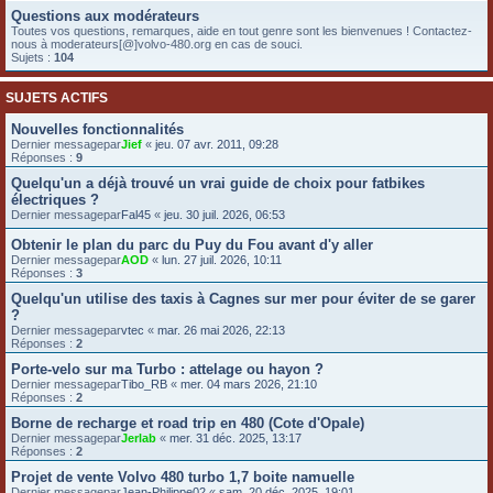
Questions aux modérateurs
e
Toutes vos questions, remarques, aide en tout genre sont les bienvenues ! Contactez-
r
nous à moderateurs[@]volvo-480.org en cas de souci.
Sujets :
104
SUJETS ACTIFS
Nouvelles fonctionnalités
Dernier messagepar
Jief
«
jeu. 07 avr. 2011, 09:28
Réponses :
9
Quelqu'un a déjà trouvé un vrai guide de choix pour fatbikes
électriques ?
Dernier messagepar
Fal45
«
jeu. 30 juil. 2026, 06:53
Obtenir le plan du parc du Puy du Fou avant d'y aller
Dernier messagepar
AOD
«
lun. 27 juil. 2026, 10:11
Réponses :
3
Quelqu'un utilise des taxis à Cagnes sur mer pour éviter de se garer
?
Dernier messagepar
vtec
«
mar. 26 mai 2026, 22:13
Réponses :
2
Porte-velo sur ma Turbo : attelage ou hayon ?
Dernier messagepar
Tibo_RB
«
mer. 04 mars 2026, 21:10
Réponses :
2
Borne de recharge et road trip en 480 (Cote d'Opale)
Dernier messagepar
Jerlab
«
mer. 31 déc. 2025, 13:17
Réponses :
2
Projet de vente Volvo 480 turbo 1,7 boite namuelle
Dernier messagepar
Jean-Philippe02
«
sam. 20 déc. 2025, 19:01