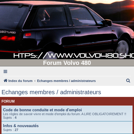
Forum Volvo 480
R
Index du forum
Echanges membres / administrateurs
e
Echanges membres / administrateurs
c
FORUM
h
e
Code de bonne conduite et mode d'emploi
Les règles de savoir-vivre et mode d'emploi du forum. A LIRE OBLIGATOIREMENT !!
r
Sujets :
4
c
Infos & nouveautés
Sujets :
27
h