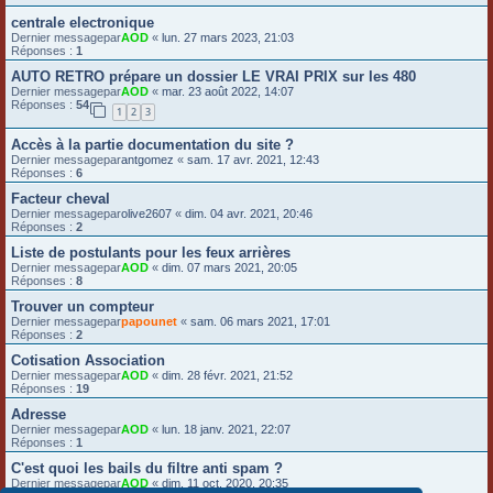
centrale electronique
Dernier messagepar
AOD
«
lun. 27 mars 2023, 21:03
Réponses :
1
AUTO RETRO prépare un dossier LE VRAI PRIX sur les 480
Dernier messagepar
AOD
«
mar. 23 août 2022, 14:07
Réponses :
54
1
2
3
Accès à la partie documentation du site ?
Dernier messagepar
antgomez
«
sam. 17 avr. 2021, 12:43
Réponses :
6
Facteur cheval
Dernier messagepar
olive2607
«
dim. 04 avr. 2021, 20:46
Réponses :
2
Liste de postulants pour les feux arrières
Dernier messagepar
AOD
«
dim. 07 mars 2021, 20:05
Réponses :
8
Trouver un compteur
Dernier messagepar
papounet
«
sam. 06 mars 2021, 17:01
Réponses :
2
Cotisation Association
Dernier messagepar
AOD
«
dim. 28 févr. 2021, 21:52
Réponses :
19
Adresse
Dernier messagepar
AOD
«
lun. 18 janv. 2021, 22:07
Réponses :
1
C'est quoi les bails du filtre anti spam ?
Dernier messagepar
AOD
«
dim. 11 oct. 2020, 20:35