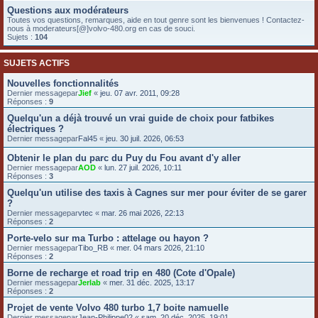
Questions aux modérateurs
e
Toutes vos questions, remarques, aide en tout genre sont les bienvenues ! Contactez-
r
nous à moderateurs[@]volvo-480.org en cas de souci.
Sujets :
104
SUJETS ACTIFS
Nouvelles fonctionnalités
Dernier messagepar
Jief
«
jeu. 07 avr. 2011, 09:28
Réponses :
9
Quelqu'un a déjà trouvé un vrai guide de choix pour fatbikes
électriques ?
Dernier messagepar
Fal45
«
jeu. 30 juil. 2026, 06:53
Obtenir le plan du parc du Puy du Fou avant d'y aller
Dernier messagepar
AOD
«
lun. 27 juil. 2026, 10:11
Réponses :
3
Quelqu'un utilise des taxis à Cagnes sur mer pour éviter de se garer
?
Dernier messagepar
vtec
«
mar. 26 mai 2026, 22:13
Réponses :
2
Porte-velo sur ma Turbo : attelage ou hayon ?
Dernier messagepar
Tibo_RB
«
mer. 04 mars 2026, 21:10
Réponses :
2
Borne de recharge et road trip en 480 (Cote d'Opale)
Dernier messagepar
Jerlab
«
mer. 31 déc. 2025, 13:17
Réponses :
2
Projet de vente Volvo 480 turbo 1,7 boite namuelle
Dernier messagepar
Jean-Philippe02
«
sam. 20 déc. 2025, 19:01