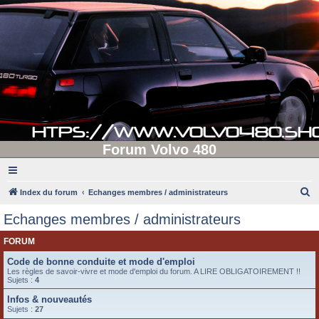
Forum Volvo 480
R
Index du forum
Echanges membres / administrateurs
e
Echanges membres / administrateurs
c
FORUM
h
e
Code de bonne conduite et mode d'emploi
Les règles de savoir-vivre et mode d'emploi du forum. A LIRE OBLIGATOIREMENT !!
r
Sujets :
4
c
Infos & nouveautés
Sujets :
27
h