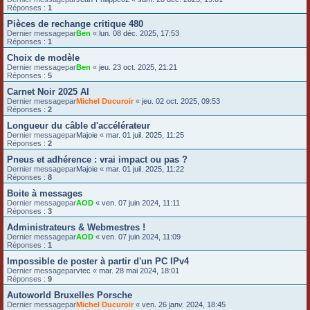
Réponses :
1
Pièces de rechange critique 480
Dernier messagepar
Ben
«
lun. 08 déc. 2025, 17:53
Réponses :
1
Choix de modèle
Dernier messagepar
Ben
«
jeu. 23 oct. 2025, 21:21
Réponses :
5
Carnet Noir 2025 Al
Dernier messagepar
Michel Ducuroir
«
jeu. 02 oct. 2025, 09:53
Réponses :
2
Longueur du câble d'accélérateur
Dernier messagepar
Majoie
«
mar. 01 juil. 2025, 11:25
Réponses :
2
Pneus et adhérence : vrai impact ou pas ?
Dernier messagepar
Majoie
«
mar. 01 juil. 2025, 11:22
Réponses :
8
Boite à messages
Dernier messagepar
AOD
«
ven. 07 juin 2024, 11:11
Réponses :
3
Administrateurs & Webmestres !
Dernier messagepar
AOD
«
ven. 07 juin 2024, 11:09
Réponses :
1
Impossible de poster à partir d'un PC IPv4
Dernier messagepar
vtec
«
mar. 28 mai 2024, 18:01
Réponses :
9
Autoworld Bruxelles Porsche
Dernier messagepar
Michel Ducuroir
«
ven. 26 janv. 2024, 18:45