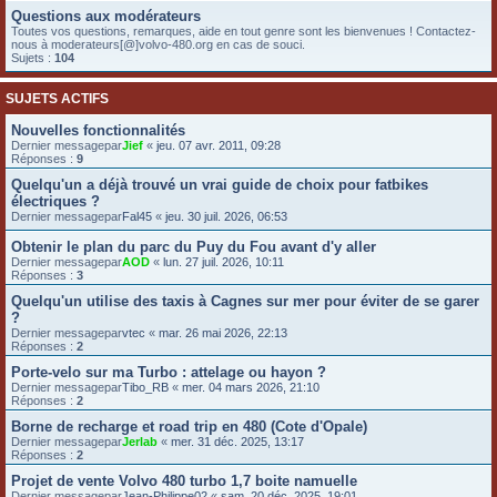
Questions aux modérateurs
e
Toutes vos questions, remarques, aide en tout genre sont les bienvenues ! Contactez-
r
nous à moderateurs[@]volvo-480.org en cas de souci.
Sujets :
104
SUJETS ACTIFS
Nouvelles fonctionnalités
Dernier messagepar
Jief
«
jeu. 07 avr. 2011, 09:28
Réponses :
9
Quelqu'un a déjà trouvé un vrai guide de choix pour fatbikes
électriques ?
Dernier messagepar
Fal45
«
jeu. 30 juil. 2026, 06:53
Obtenir le plan du parc du Puy du Fou avant d'y aller
Dernier messagepar
AOD
«
lun. 27 juil. 2026, 10:11
Réponses :
3
Quelqu'un utilise des taxis à Cagnes sur mer pour éviter de se garer
?
Dernier messagepar
vtec
«
mar. 26 mai 2026, 22:13
Réponses :
2
Porte-velo sur ma Turbo : attelage ou hayon ?
Dernier messagepar
Tibo_RB
«
mer. 04 mars 2026, 21:10
Réponses :
2
Borne de recharge et road trip en 480 (Cote d'Opale)
Dernier messagepar
Jerlab
«
mer. 31 déc. 2025, 13:17
Réponses :
2
Projet de vente Volvo 480 turbo 1,7 boite namuelle
Dernier messagepar
Jean-Philippe02
«
sam. 20 déc. 2025, 19:01