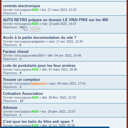
centrale electronique
Dernier messagepar
AOD
«
lun. 27 mars 2023, 21:03
Réponses :
1
AUTO RETRO prépare un dossier LE VRAI PRIX sur les 480
Dernier messagepar
AOD
«
mar. 23 août 2022, 14:07
Réponses :
54
1
2
3
Accès à la partie documentation du site ?
Dernier messagepar
antgomez
«
sam. 17 avr. 2021, 12:43
Réponses :
6
Facteur cheval
Dernier messagepar
olive2607
«
dim. 04 avr. 2021, 20:46
Réponses :
2
Liste de postulants pour les feux arrières
Dernier messagepar
AOD
«
dim. 07 mars 2021, 20:05
Réponses :
8
Trouver un compteur
Dernier messagepar
papounet
«
sam. 06 mars 2021, 17:01
Réponses :
2
Cotisation Association
Dernier messagepar
AOD
«
dim. 28 févr. 2021, 21:52
Réponses :
19
Adresse
Dernier messagepar
AOD
«
lun. 18 janv. 2021, 22:07
Réponses :
1
C'est quoi les bails du filtre anti spam ?
Dernier messagepar
AOD
«
dim. 11 oct. 2020, 20:35