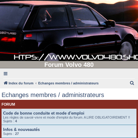
Forum Volvo 480
R
Index du forum
Echanges membres / administrateurs
e
Echanges membres / administrateurs
c
FORUM
h
e
Code de bonne conduite et mode d'emploi
Les règles de savoir-vivre et mode d'emploi du forum. A LIRE OBLIGATOIREMENT !!
r
Sujets :
4
c
Infos & nouveautés
Sujets :
27
h