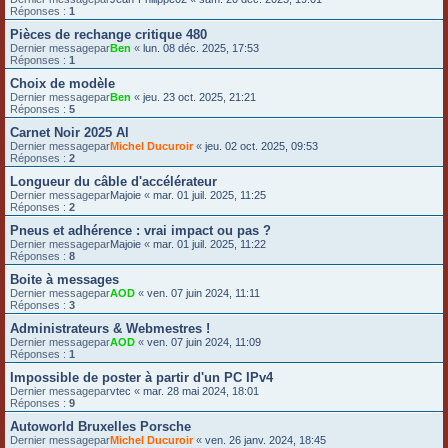
Réponses :
1
Pièces de rechange critique 480
Dernier messagepar
Ben
«
lun. 08 déc. 2025, 17:53
Réponses :
1
Choix de modèle
Dernier messagepar
Ben
«
jeu. 23 oct. 2025, 21:21
Réponses :
5
Carnet Noir 2025 Al
Dernier messagepar
Michel Ducuroir
«
jeu. 02 oct. 2025, 09:53
Réponses :
2
Longueur du câble d'accélérateur
Dernier messagepar
Majoie
«
mar. 01 juil. 2025, 11:25
Réponses :
2
Pneus et adhérence : vrai impact ou pas ?
Dernier messagepar
Majoie
«
mar. 01 juil. 2025, 11:22
Réponses :
8
Boite à messages
Dernier messagepar
AOD
«
ven. 07 juin 2024, 11:11
Réponses :
3
Administrateurs & Webmestres !
Dernier messagepar
AOD
«
ven. 07 juin 2024, 11:09
Réponses :
1
Impossible de poster à partir d'un PC IPv4
Dernier messagepar
vtec
«
mar. 28 mai 2024, 18:01
Réponses :
9
Autoworld Bruxelles Porsche
Dernier messagepar
Michel Ducuroir
«
ven. 26 janv. 2024, 18:45