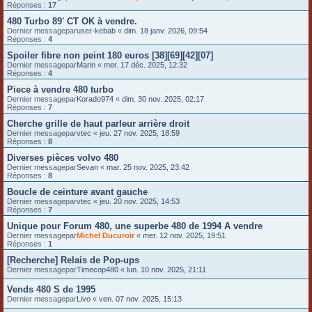
Réponses :
17
480 Turbo 89' CT OK à vendre.
Dernier messagepar
user-kebab
«
dim. 18 janv. 2026, 09:54
Réponses :
4
Spoiler fibre non peint 180 euros [38][69][42][07]
Dernier messagepar
Marin
«
mer. 17 déc. 2025, 12:32
Réponses :
4
Piece à vendre 480 turbo
Dernier messagepar
Korado974
«
dim. 30 nov. 2025, 02:17
Réponses :
7
Cherche grille de haut parleur arrière droit
Dernier messagepar
vtec
«
jeu. 27 nov. 2025, 18:59
Réponses :
8
Diverses pièces volvo 480
Dernier messagepar
Sevan
«
mar. 25 nov. 2025, 23:42
Réponses :
8
Boucle de ceinture avant gauche
Dernier messagepar
vtec
«
jeu. 20 nov. 2025, 14:53
Réponses :
7
Unique pour Forum 480, une superbe 480 de 1994 A vendre
Dernier messagepar
Michel Ducuroir
«
mer. 12 nov. 2025, 19:51
Réponses :
1
[Recherche] Relais de Pop-ups
Dernier messagepar
Timecop480
«
lun. 10 nov. 2025, 21:11
Vends 480 S de 1995
Dernier messagepar
Livo
«
ven. 07 nov. 2025, 15:13