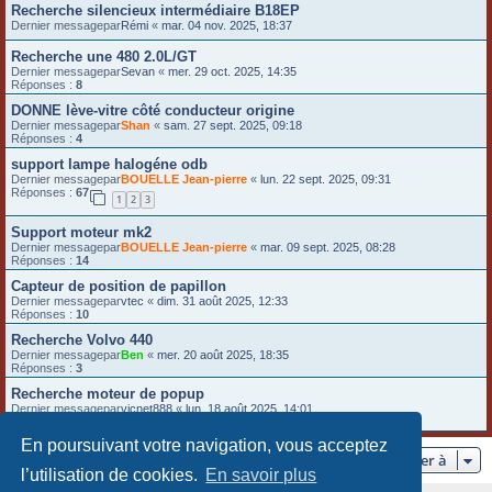
Recherche silencieux intermédiaire B18EP
Dernier messagepar
Rémi
«
mar. 04 nov. 2025, 18:37
Recherche une 480 2.0L/GT
Dernier messagepar
Sevan
«
mer. 29 oct. 2025, 14:35
Réponses :
8
DONNE lève-vitre côté conducteur origine
Dernier messagepar
Shan
«
sam. 27 sept. 2025, 09:18
Réponses :
4
support lampe halogéne odb
Dernier messagepar
BOUELLE Jean-pierre
«
lun. 22 sept. 2025, 09:31
Réponses :
67
1
2
3
Support moteur mk2
Dernier messagepar
BOUELLE Jean-pierre
«
mar. 09 sept. 2025, 08:28
Réponses :
14
Capteur de position de papillon
Dernier messagepar
vtec
«
dim. 31 août 2025, 12:33
Réponses :
10
Recherche Volvo 440
Dernier messagepar
Ben
«
mer. 20 août 2025, 18:35
Réponses :
3
Recherche moteur de popup
Dernier messagepar
vicnet888
«
lun. 18 août 2025, 14:01
Réponses :
10
En poursuivant votre navigation, vous acceptez
Aller à
l’utilisation de cookies.
En savoir plus