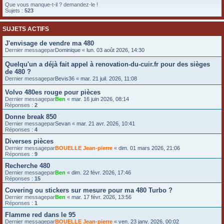
Que vous manque-t-il ? demandez-le !
e
Sujets :
523
r
SUJETS ACTIFS
J'envisage de vendre ma 480
Dernier messagepar
Dominique
«
lun. 03 août 2026, 14:30
Quelqu'un a déjà fait appel à renovation-du-cuir.fr pour des sièges
de 480 ?
Dernier messagepar
Bevis36
«
mar. 21 juil. 2026, 11:08
Volvo 480es rouge pour pièces
Dernier messagepar
Ben
«
mar. 16 juin 2026, 08:14
Réponses :
2
Donne break 850
Dernier messagepar
Sevan
«
mar. 21 avr. 2026, 10:41
Réponses :
4
Diverses pièces
Dernier messagepar
BOUELLE Jean-pierre
«
dim. 01 mars 2026, 21:06
Réponses :
9
Recherche 480
Dernier messagepar
Ben
«
dim. 22 févr. 2026, 17:46
Réponses :
15
Covering ou stickers sur mesure pour ma 480 Turbo ?
Dernier messagepar
Ben
«
mar. 17 févr. 2026, 13:56
Réponses :
1
Flamme red dans le 95
Dernier messagepar
BOUELLE Jean-pierre
«
ven. 23 janv. 2026, 00:02