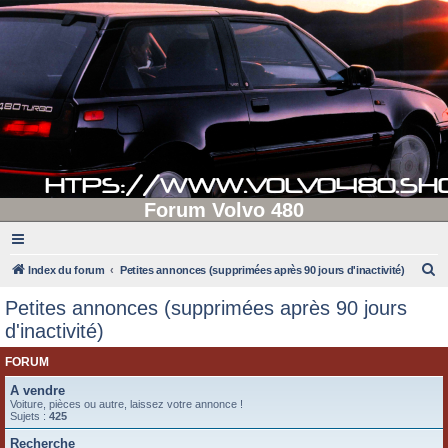
Forum Volvo 480
R
Index du forum
Petites annonces (supprimées après 90 jours d'inactivité)
e
Petites annonces (supprimées après 90 jours
c
d'inactivité)
h
FORUM
e
A vendre
r
Voiture, pièces ou autre, laissez votre annonce !
c
Sujets :
425
h
Recherche