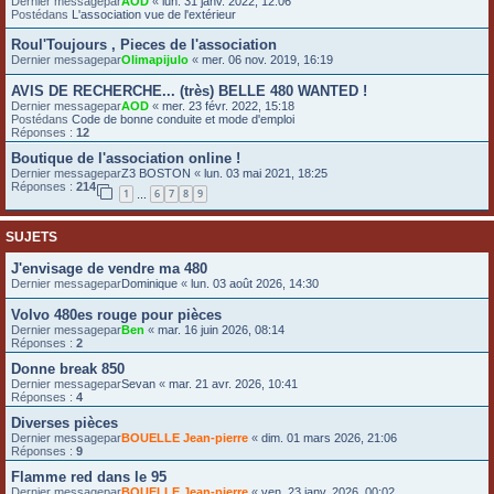
Dernier messagepar
AOD
«
lun. 31 janv. 2022, 12:06
Postédans
L'association vue de l'extérieur
e
r
Roul'Toujours , Pieces de l'association
Dernier messagepar
Olimapijulo
«
mer. 06 nov. 2019, 16:19
AVIS DE RECHERCHE... (très) BELLE 480 WANTED !
Dernier messagepar
AOD
«
mer. 23 févr. 2022, 15:18
Postédans
Code de bonne conduite et mode d'emploi
Réponses :
12
Boutique de l'association online !
Dernier messagepar
Z3 BOSTON
«
lun. 03 mai 2021, 18:25
Réponses :
214
1
6
7
8
9
…
SUJETS
J'envisage de vendre ma 480
Dernier messagepar
Dominique
«
lun. 03 août 2026, 14:30
Volvo 480es rouge pour pièces
Dernier messagepar
Ben
«
mar. 16 juin 2026, 08:14
Réponses :
2
Donne break 850
Dernier messagepar
Sevan
«
mar. 21 avr. 2026, 10:41
Réponses :
4
Diverses pièces
Dernier messagepar
BOUELLE Jean-pierre
«
dim. 01 mars 2026, 21:06
Réponses :
9
Flamme red dans le 95
Dernier messagepar
BOUELLE Jean-pierre
«
ven. 23 janv. 2026, 00:02