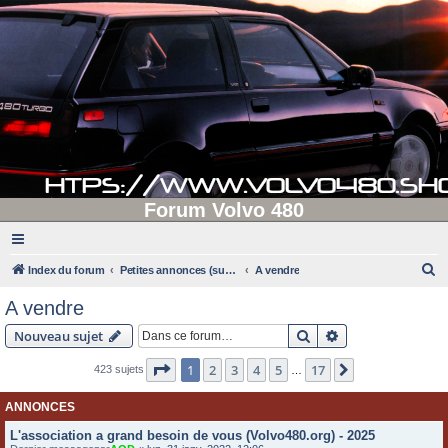
Forum Volvo 480
R
Index du forum
Petites annonces (supprimées après 90 jours d'inactivité)
A vendre
e
A vendre
c
Rechercher
Recherche avanc
Nouveau sujet
h
e
Page
1
sur
17
1
2
3
4
5
17
Suivante
423 sujets
…
r
ANNONCES
c
L'association a grand besoin de vous (Volvo480.org) - 2025
h