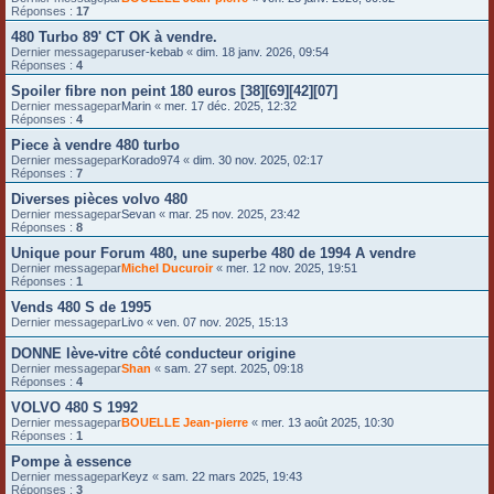
Réponses :
17
480 Turbo 89' CT OK à vendre.
Dernier messagepar
user-kebab
«
dim. 18 janv. 2026, 09:54
Réponses :
4
Spoiler fibre non peint 180 euros [38][69][42][07]
Dernier messagepar
Marin
«
mer. 17 déc. 2025, 12:32
Réponses :
4
Piece à vendre 480 turbo
Dernier messagepar
Korado974
«
dim. 30 nov. 2025, 02:17
Réponses :
7
Diverses pièces volvo 480
Dernier messagepar
Sevan
«
mar. 25 nov. 2025, 23:42
Réponses :
8
Unique pour Forum 480, une superbe 480 de 1994 A vendre
Dernier messagepar
Michel Ducuroir
«
mer. 12 nov. 2025, 19:51
Réponses :
1
Vends 480 S de 1995
Dernier messagepar
Livo
«
ven. 07 nov. 2025, 15:13
DONNE lève-vitre côté conducteur origine
Dernier messagepar
Shan
«
sam. 27 sept. 2025, 09:18
Réponses :
4
VOLVO 480 S 1992
Dernier messagepar
BOUELLE Jean-pierre
«
mer. 13 août 2025, 10:30
Réponses :
1
Pompe à essence
Dernier messagepar
Keyz
«
sam. 22 mars 2025, 19:43
Réponses :
3