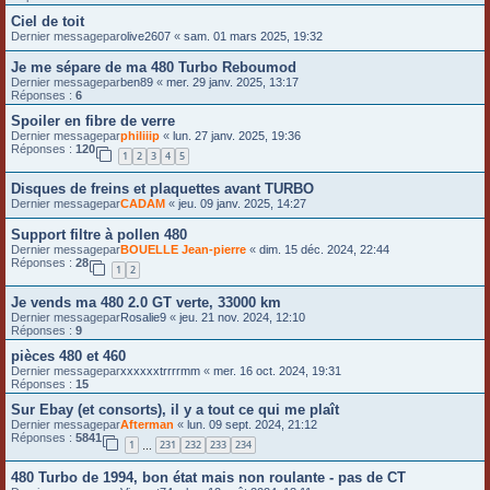
Ciel de toit
Dernier messagepar
olive2607
«
sam. 01 mars 2025, 19:32
Je me sépare de ma 480 Turbo Reboumod
Dernier messagepar
ben89
«
mer. 29 janv. 2025, 13:17
Réponses :
6
Spoiler en fibre de verre
Dernier messagepar
philiiip
«
lun. 27 janv. 2025, 19:36
Réponses :
120
1
2
3
4
5
Disques de freins et plaquettes avant TURBO
Dernier messagepar
CADAM
«
jeu. 09 janv. 2025, 14:27
Support filtre à pollen 480
Dernier messagepar
BOUELLE Jean-pierre
«
dim. 15 déc. 2024, 22:44
Réponses :
28
1
2
Je vends ma 480 2.0 GT verte, 33000 km
Dernier messagepar
Rosalie9
«
jeu. 21 nov. 2024, 12:10
Réponses :
9
pièces 480 et 460
Dernier messagepar
xxxxxxtrrrrmm
«
mer. 16 oct. 2024, 19:31
Réponses :
15
Sur Ebay (et consorts), il y a tout ce qui me plaît
Dernier messagepar
Afterman
«
lun. 09 sept. 2024, 21:12
Réponses :
5841
1
231
232
233
234
…
480 Turbo de 1994, bon état mais non roulante - pas de CT