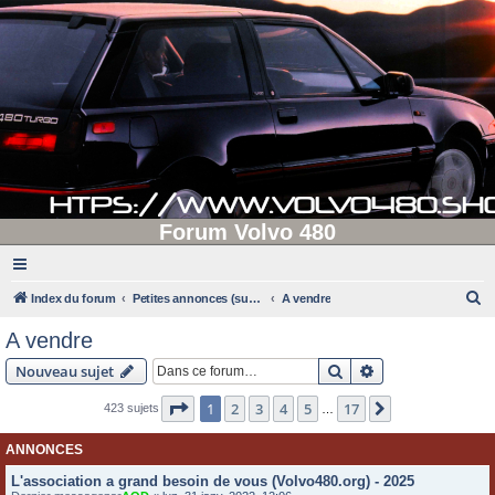
Forum Volvo 480
R
Index du forum
Petites annonces (supprimées après 90 jours d'inactivité)
A vendre
e
A vendre
c
Rechercher
Recherche avanc
Nouveau sujet
h
e
Page
1
sur
17
1
2
3
4
5
17
Suivante
423 sujets
…
r
ANNONCES
c
L'association a grand besoin de vous (Volvo480.org) - 2025
h