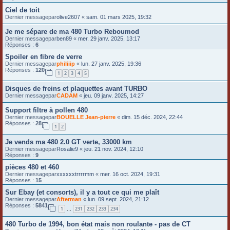
Ciel de toit
Dernier messagepar
olive2607
«
sam. 01 mars 2025, 19:32
Je me sépare de ma 480 Turbo Reboumod
Dernier messagepar
ben89
«
mer. 29 janv. 2025, 13:17
Réponses :
6
Spoiler en fibre de verre
Dernier messagepar
philiiip
«
lun. 27 janv. 2025, 19:36
Réponses :
120
1
2
3
4
5
Disques de freins et plaquettes avant TURBO
Dernier messagepar
CADAM
«
jeu. 09 janv. 2025, 14:27
Support filtre à pollen 480
Dernier messagepar
BOUELLE Jean-pierre
«
dim. 15 déc. 2024, 22:44
Réponses :
28
1
2
Je vends ma 480 2.0 GT verte, 33000 km
Dernier messagepar
Rosalie9
«
jeu. 21 nov. 2024, 12:10
Réponses :
9
pièces 480 et 460
Dernier messagepar
xxxxxxtrrrrmm
«
mer. 16 oct. 2024, 19:31
Réponses :
15
Sur Ebay (et consorts), il y a tout ce qui me plaît
Dernier messagepar
Afterman
«
lun. 09 sept. 2024, 21:12
Réponses :
5841
1
231
232
233
234
…
480 Turbo de 1994, bon état mais non roulante - pas de CT