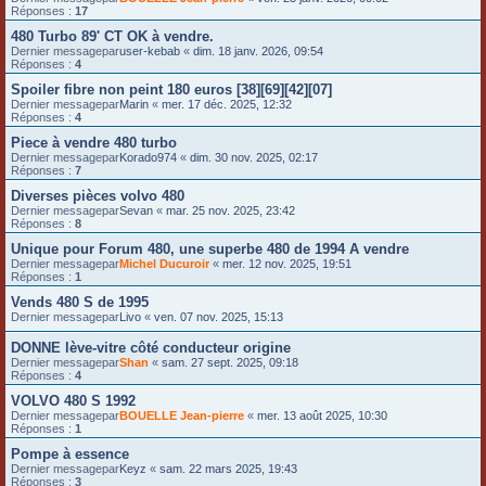
Réponses :
17
480 Turbo 89' CT OK à vendre.
Dernier messagepar
user-kebab
«
dim. 18 janv. 2026, 09:54
Réponses :
4
Spoiler fibre non peint 180 euros [38][69][42][07]
Dernier messagepar
Marin
«
mer. 17 déc. 2025, 12:32
Réponses :
4
Piece à vendre 480 turbo
Dernier messagepar
Korado974
«
dim. 30 nov. 2025, 02:17
Réponses :
7
Diverses pièces volvo 480
Dernier messagepar
Sevan
«
mar. 25 nov. 2025, 23:42
Réponses :
8
Unique pour Forum 480, une superbe 480 de 1994 A vendre
Dernier messagepar
Michel Ducuroir
«
mer. 12 nov. 2025, 19:51
Réponses :
1
Vends 480 S de 1995
Dernier messagepar
Livo
«
ven. 07 nov. 2025, 15:13
DONNE lève-vitre côté conducteur origine
Dernier messagepar
Shan
«
sam. 27 sept. 2025, 09:18
Réponses :
4
VOLVO 480 S 1992
Dernier messagepar
BOUELLE Jean-pierre
«
mer. 13 août 2025, 10:30
Réponses :
1
Pompe à essence
Dernier messagepar
Keyz
«
sam. 22 mars 2025, 19:43
Réponses :
3