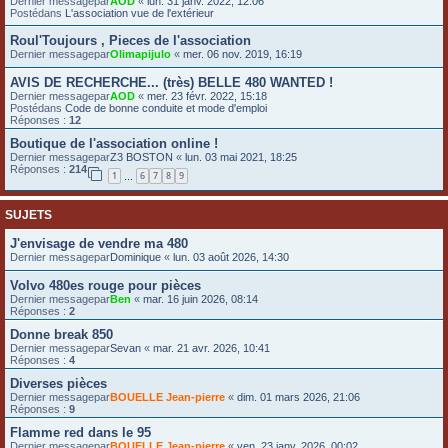
Dernier messagepar
AOD
«
lun. 31 janv. 2022, 12:06
Postédans
L'association vue de l'extérieur
e
r
Roul'Toujours , Pieces de l'association
Dernier messagepar
Olimapijulo
«
mer. 06 nov. 2019, 16:19
AVIS DE RECHERCHE... (très) BELLE 480 WANTED !
Dernier messagepar
AOD
«
mer. 23 févr. 2022, 15:18
Postédans
Code de bonne conduite et mode d'emploi
Réponses :
12
Boutique de l'association online !
Dernier messagepar
Z3 BOSTON
«
lun. 03 mai 2021, 18:25
Réponses :
214
1
6
7
8
9
…
SUJETS
J'envisage de vendre ma 480
Dernier messagepar
Dominique
«
lun. 03 août 2026, 14:30
Volvo 480es rouge pour pièces
Dernier messagepar
Ben
«
mar. 16 juin 2026, 08:14
Réponses :
2
Donne break 850
Dernier messagepar
Sevan
«
mar. 21 avr. 2026, 10:41
Réponses :
4
Diverses pièces
Dernier messagepar
BOUELLE Jean-pierre
«
dim. 01 mars 2026, 21:06
Réponses :
9
Flamme red dans le 95
Dernier messagepar
BOUELLE Jean-pierre
«
ven. 23 janv. 2026, 00:02