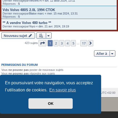
Dernier messagepar
Vincent74
«
lun. 12 août 2024, 13:11
Réponses :
5
Vds Volvo 480S 2.0L 1994 CTOK
Dernier messagepar
Blaise marc
«
mer. 15 mai 2024, 13:31
Réponses :
5
** A vendre Volvo 480 turbo **
Dernier messagepar
Yoyo
«
dim. 21 avr. 2024, 19:19
Nouveau sujet
Page
1
sur
17
1
2
3
4
5
17
Suivante
423 sujets
…
Aller à
PERMISSIONS DU FORUM
Vous
ne pouvez pas
poster de nouveaux sujets
Vous
ne pouvez pas
répondre aux sujets
Vous
ne pouvez pas
modifier vos messages
Vous
ne pouvez pas
supprimer vos messages
En poursuivant votre navigation, vous acceptez
Vous
ne pouvez pas
joindre des fichiers
l’utilisation de cookies.
En savoir plus
Index du forum
Heures au format
UTC+02:00
Revolution style by
Semi_Deus
Développé par
phpBB
® Forum Software © phpBB Limited
OK
Traduit par
phpBB-fr.com