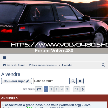
Forum Volvo 480
R
Index du forum
Petites annonces (supprimées après 90 jours d'inactivité)
A vendre
e
A vendre
c
Rechercher
Recherche avanc
Nouveau sujet
h
e
Page
1
sur
17
1
2
3
4
5
17
Suivante
423 sujets
…
r
ANNONCES
c
L'association a grand besoin de vous (Volvo480.org) - 2025
h