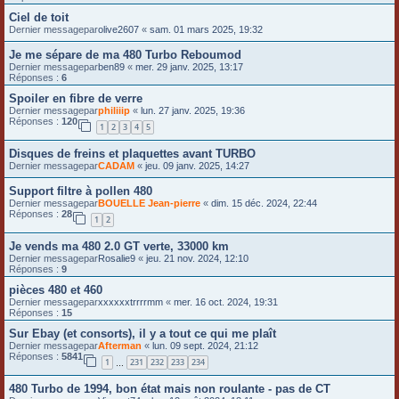
Ciel de toit
Dernier messagepar
olive2607
«
sam. 01 mars 2025, 19:32
Je me sépare de ma 480 Turbo Reboumod
Dernier messagepar
ben89
«
mer. 29 janv. 2025, 13:17
Réponses :
6
Spoiler en fibre de verre
Dernier messagepar
philiiip
«
lun. 27 janv. 2025, 19:36
Réponses :
120
1
2
3
4
5
Disques de freins et plaquettes avant TURBO
Dernier messagepar
CADAM
«
jeu. 09 janv. 2025, 14:27
Support filtre à pollen 480
Dernier messagepar
BOUELLE Jean-pierre
«
dim. 15 déc. 2024, 22:44
Réponses :
28
1
2
Je vends ma 480 2.0 GT verte, 33000 km
Dernier messagepar
Rosalie9
«
jeu. 21 nov. 2024, 12:10
Réponses :
9
pièces 480 et 460
Dernier messagepar
xxxxxxtrrrrmm
«
mer. 16 oct. 2024, 19:31
Réponses :
15
Sur Ebay (et consorts), il y a tout ce qui me plaît
Dernier messagepar
Afterman
«
lun. 09 sept. 2024, 21:12
Réponses :
5841
1
231
232
233
234
…
480 Turbo de 1994, bon état mais non roulante - pas de CT