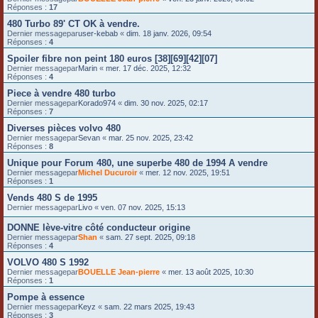
Réponses :
17
480 Turbo 89' CT OK à vendre.
Dernier messagepar
user-kebab
«
dim. 18 janv. 2026, 09:54
Réponses :
4
Spoiler fibre non peint 180 euros [38][69][42][07]
Dernier messagepar
Marin
«
mer. 17 déc. 2025, 12:32
Réponses :
4
Piece à vendre 480 turbo
Dernier messagepar
Korado974
«
dim. 30 nov. 2025, 02:17
Réponses :
7
Diverses pièces volvo 480
Dernier messagepar
Sevan
«
mar. 25 nov. 2025, 23:42
Réponses :
8
Unique pour Forum 480, une superbe 480 de 1994 A vendre
Dernier messagepar
Michel Ducuroir
«
mer. 12 nov. 2025, 19:51
Réponses :
1
Vends 480 S de 1995
Dernier messagepar
Livo
«
ven. 07 nov. 2025, 15:13
DONNE lève-vitre côté conducteur origine
Dernier messagepar
Shan
«
sam. 27 sept. 2025, 09:18
Réponses :
4
VOLVO 480 S 1992
Dernier messagepar
BOUELLE Jean-pierre
«
mer. 13 août 2025, 10:30
Réponses :
1
Pompe à essence
Dernier messagepar
Keyz
«
sam. 22 mars 2025, 19:43
Réponses :
3