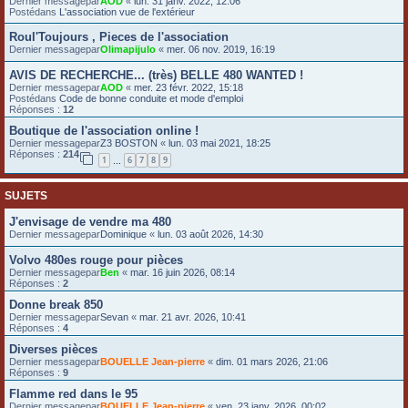
Dernier messagepar
AOD
«
lun. 31 janv. 2022, 12:06
Postédans
L'association vue de l'extérieur
e
r
Roul'Toujours , Pieces de l'association
Dernier messagepar
Olimapijulo
«
mer. 06 nov. 2019, 16:19
AVIS DE RECHERCHE... (très) BELLE 480 WANTED !
Dernier messagepar
AOD
«
mer. 23 févr. 2022, 15:18
Postédans
Code de bonne conduite et mode d'emploi
Réponses :
12
Boutique de l'association online !
Dernier messagepar
Z3 BOSTON
«
lun. 03 mai 2021, 18:25
Réponses :
214
1
6
7
8
9
…
SUJETS
J'envisage de vendre ma 480
Dernier messagepar
Dominique
«
lun. 03 août 2026, 14:30
Volvo 480es rouge pour pièces
Dernier messagepar
Ben
«
mar. 16 juin 2026, 08:14
Réponses :
2
Donne break 850
Dernier messagepar
Sevan
«
mar. 21 avr. 2026, 10:41
Réponses :
4
Diverses pièces
Dernier messagepar
BOUELLE Jean-pierre
«
dim. 01 mars 2026, 21:06
Réponses :
9
Flamme red dans le 95
Dernier messagepar
BOUELLE Jean-pierre
«
ven. 23 janv. 2026, 00:02