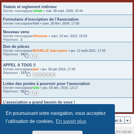
e
Statuts et reglement intérieur
Dernier messagepar
Jerlab
«
mar. 08 sept. 2009, 20:44
r
Formulaire d'inscription de l'Association
Dernier messagepar
Kitel
«
sam. 28 févr. 2009, 17:00
Nouveau venu
Dernier messagepar
Afterman
«
sam. 23 avr. 2022, 15:03
Réponses :
2
Don de pièces
Dernier messagepar
BOUELLE Jean-pierre
«
jeu. 12 août 2021, 17:45
Réponses :
34
1
2
APPEL A TOUS !!
Dernier messagepar
jiair
«
jeu. 06 juin 2019, 17:40
Réponses :
137
1
2
3
4
5
6
Listes des postes à pourvoir pour l'association
Dernier messagepar
Géo
«
jeu. 03 déc. 2015, 13:17
Réponses :
32
1
2
L’association a grand besoin de vous !
Dernier messagepar
dadbob2759
«
mer. 28 oct. 2015, 12:54
Réponses :
1
En poursuivant votre navigation, vous acceptez
Aller à
l’utilisation de cookies.
En savoir plus
Index du forum
Heures au format
UTC+02:00