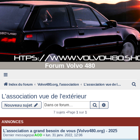
Forum Volvo 480
R
Index du forum
Volvo480.org, l'association
L'association vue de l'extérieur
e
L'association vue de l'extérieur
c
Rechercher
Recherche avanc
Nouveau sujet
h
7 sujets •Page
1
sur
1
e
ANNONCES
r
c
L'association a grand besoin de vous (Volvo480.org) - 2025
Dernier messagepar
AOD
«
lun. 31 janv. 2022, 12:06
h