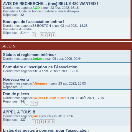
AVIS DE RECHERCHE... (très) BELLE 480 WANTED !
e
Dernier messagepar
AOD
«
mer. 23 févr. 2022, 15:18
r
Postédans
Code de bonne conduite et mode d'emploi
Réponses :
12
Boutique de l'association online !
Dernier messagepar
Z3 BOSTON
«
lun. 03 mai 2021, 18:25
Postédans
A vendre
Réponses :
214
1
6
7
8
9
…
SUJETS
Statuts et reglement intérieur
Dernier messagepar
Jerlab
«
mar. 08 sept. 2009, 20:44
Formulaire d'inscription de l'Association
Dernier messagepar
Kitel
«
sam. 28 févr. 2009, 17:00
Nouveau venu
Dernier messagepar
Afterman
«
sam. 23 avr. 2022, 15:03
Réponses :
2
Don de pièces
Dernier messagepar
BOUELLE Jean-pierre
«
jeu. 12 août 2021, 17:45
Réponses :
34
1
2
APPEL A TOUS !!
Dernier messagepar
jiair
«
jeu. 06 juin 2019, 17:40
Réponses :
137
1
2
3
4
5
6
Listes des postes à pourvoir pour l'association