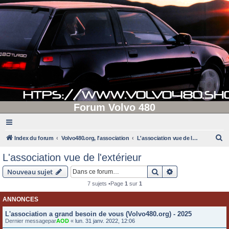
Forum Volvo 480
R
Index du forum
Volvo480.org, l'association
L'association vue de l'extérieur
e
L'association vue de l'extérieur
c
Rechercher
Recherche avanc
Nouveau sujet
h
7 sujets •Page
1
sur
1
e
ANNONCES
r
c
L'association a grand besoin de vous (Volvo480.org) - 2025
Dernier messagepar
AOD
«
lun. 31 janv. 2022, 12:06
h