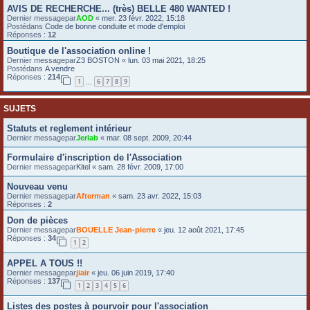
AVIS DE RECHERCHE... (très) BELLE 480 WANTED !
e
Dernier messagepar
AOD
«
mer. 23 févr. 2022, 15:18
r
Postédans
Code de bonne conduite et mode d'emploi
Réponses :
12
Boutique de l'association online !
Dernier messagepar
Z3 BOSTON
«
lun. 03 mai 2021, 18:25
Postédans
A vendre
Réponses :
214
1
6
7
8
9
…
SUJETS
Statuts et reglement intérieur
Dernier messagepar
Jerlab
«
mar. 08 sept. 2009, 20:44
Formulaire d'inscription de l'Association
Dernier messagepar
Kitel
«
sam. 28 févr. 2009, 17:00
Nouveau venu
Dernier messagepar
Afterman
«
sam. 23 avr. 2022, 15:03
Réponses :
2
Don de pièces
Dernier messagepar
BOUELLE Jean-pierre
«
jeu. 12 août 2021, 17:45
Réponses :
34
1
2
APPEL A TOUS !!
Dernier messagepar
jiair
«
jeu. 06 juin 2019, 17:40
Réponses :
137
1
2
3
4
5
6
Listes des postes à pourvoir pour l'association