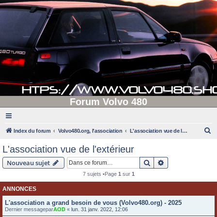
Forum Volvo 480
R
Index du forum
Volvo480.org, l'association
L'association vue de l'extérieur
e
L'association vue de l'extérieur
c
Rechercher
Recherche avanc
Nouveau sujet
h
7 sujets •Page
1
sur
1
e
ANNONCES
r
c
L'association a grand besoin de vous (Volvo480.org) - 2025
Dernier messagepar
AOD
«
lun. 31 janv. 2022, 12:06
h