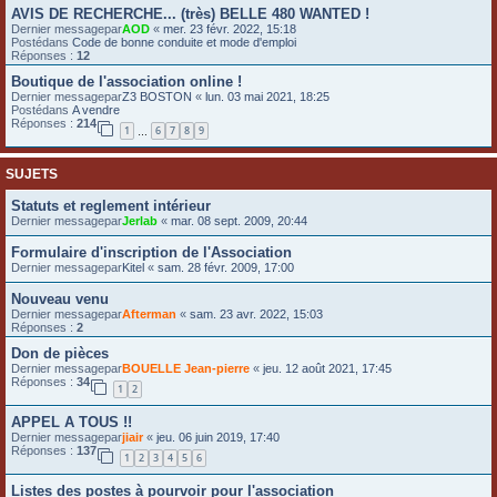
AVIS DE RECHERCHE... (très) BELLE 480 WANTED !
e
Dernier messagepar
AOD
«
mer. 23 févr. 2022, 15:18
r
Postédans
Code de bonne conduite et mode d'emploi
Réponses :
12
Boutique de l'association online !
Dernier messagepar
Z3 BOSTON
«
lun. 03 mai 2021, 18:25
Postédans
A vendre
Réponses :
214
1
6
7
8
9
…
SUJETS
Statuts et reglement intérieur
Dernier messagepar
Jerlab
«
mar. 08 sept. 2009, 20:44
Formulaire d'inscription de l'Association
Dernier messagepar
Kitel
«
sam. 28 févr. 2009, 17:00
Nouveau venu
Dernier messagepar
Afterman
«
sam. 23 avr. 2022, 15:03
Réponses :
2
Don de pièces
Dernier messagepar
BOUELLE Jean-pierre
«
jeu. 12 août 2021, 17:45
Réponses :
34
1
2
APPEL A TOUS !!
Dernier messagepar
jiair
«
jeu. 06 juin 2019, 17:40
Réponses :
137
1
2
3
4
5
6
Listes des postes à pourvoir pour l'association