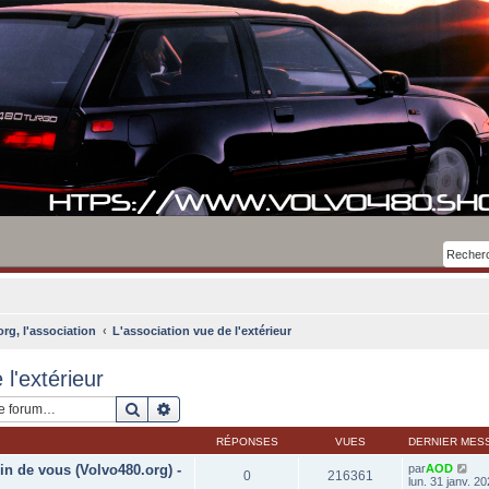
rg, l'association
L'association vue de l'extérieur
 l'extérieur
Rechercher
Recherche avancée
RÉPONSES
VUES
DERNIER MES
in de vous (Volvo480.org) -
par
AOD
0
216361
lun. 31 janv. 2