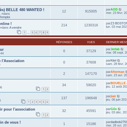
rès) BELLE 480 WANTED !
par
AOD
12
915005
mer. 23 févr. 2
1 »dans
'emploi
nline !
par
Z3 BOSTO
214
1230316
lun. 03 mai 202
0 »dans
A vendre
1
5
6
7
8
9
…
RÉPONSES
VUES
DERNIER MES
eur
par
Jerlab
0
37129
mar. 08 sept. 2
:44
 l'Association
par
Kitel
0
37608
sam. 28 févr. 2
0
par
Afterman
2
147170
sam. 23 avr. 2
par
BOUELLE J
34
59020
jeu. 12 août 20
06
1
2
par
jiair
137
196648
jeu. 06 juin 201
6
1
2
3
4
5
6
ir pour l'association
par
Géo
32
45591
jeu. 03 déc. 20
1
2
in de vous !
par
dadbob275
1
15186
mer. 28 oct. 20