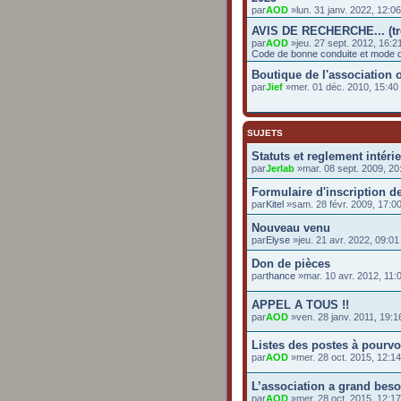
par
AOD
»lun. 31 janv. 2022, 12:06
AVIS DE RECHERCHE... (t
par
AOD
»jeu. 27 sept. 2012, 16:2
Code de bonne conduite et mode d
Boutique de l'association o
par
Jief
»mer. 01 déc. 2010, 15:4
SUJETS
Statuts et reglement intéri
par
Jerlab
»mar. 08 sept. 2009, 20
Formulaire d'inscription de
par
Kitel
»sam. 28 févr. 2009, 17:0
Nouveau venu
par
Elyse
»jeu. 21 avr. 2022, 09:01
Don de pièces
par
thance
»mar. 10 avr. 2012, 11:
APPEL A TOUS !!
par
AOD
»ven. 28 janv. 2011, 19:1
Listes des postes à pourvo
par
AOD
»mer. 28 oct. 2015, 12:14
L’association a grand beso
par
AOD
»mer. 28 oct. 2015, 12:17