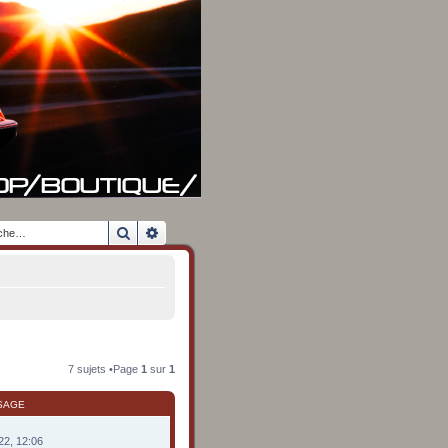
Rechercher
Recherche avancée
7 sujets •Page
1
sur
1
SAGE
022, 12:06