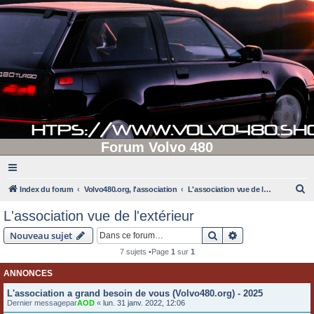
Forum Volvo 480
R
Index du forum
Volvo480.org, l'association
L'association vue de l'extérieur
e
L'association vue de l'extérieur
c
Rechercher
Recherche avanc
Nouveau sujet
h
7 sujets •Page
1
sur
1
e
ANNONCES
r
c
L'association a grand besoin de vous (Volvo480.org) - 2025
Dernier messagepar
AOD
«
lun. 31 janv. 2022, 12:06
h