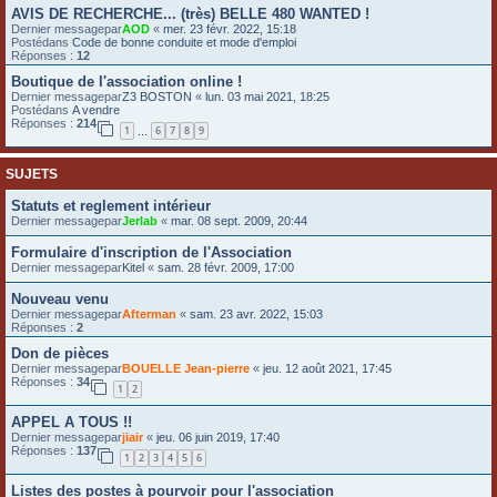
AVIS DE RECHERCHE... (très) BELLE 480 WANTED !
e
Dernier messagepar
AOD
«
mer. 23 févr. 2022, 15:18
r
Postédans
Code de bonne conduite et mode d'emploi
Réponses :
12
Boutique de l'association online !
Dernier messagepar
Z3 BOSTON
«
lun. 03 mai 2021, 18:25
Postédans
A vendre
Réponses :
214
1
6
7
8
9
…
SUJETS
Statuts et reglement intérieur
Dernier messagepar
Jerlab
«
mar. 08 sept. 2009, 20:44
Formulaire d'inscription de l'Association
Dernier messagepar
Kitel
«
sam. 28 févr. 2009, 17:00
Nouveau venu
Dernier messagepar
Afterman
«
sam. 23 avr. 2022, 15:03
Réponses :
2
Don de pièces
Dernier messagepar
BOUELLE Jean-pierre
«
jeu. 12 août 2021, 17:45
Réponses :
34
1
2
APPEL A TOUS !!
Dernier messagepar
jiair
«
jeu. 06 juin 2019, 17:40
Réponses :
137
1
2
3
4
5
6
Listes des postes à pourvoir pour l'association