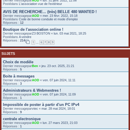
Dernier messagepar
AOD
«
lun. 31 janv. 2022, 12:06
Postédans
L'association vue de l'extérieur
e
r
AVIS DE RECHERCHE... (très) BELLE 480 WANTED !
Dernier messagepar
AOD
«
mer. 23 févr. 2022, 15:18
Postédans
Code de bonne conduite et mode d'emploi
Réponses :
12
Boutique de l'association online !
Dernier messagepar
Z3 BOSTON
«
lun. 03 mai 2021, 18:25
Postédans
A vendre
Réponses :
214
1
6
7
8
9
…
SUJETS
Choix de modèle
Dernier messagepar
Ben
«
jeu. 23 oct. 2025, 21:21
Réponses :
5
Boite à messages
Dernier messagepar
AOD
«
ven. 07 juin 2024, 11:11
Réponses :
3
Administrateurs & Webmestres !
Dernier messagepar
AOD
«
ven. 07 juin 2024, 11:09
Réponses :
1
Impossible de poster à partir d'un PC IPv4
Dernier messagepar
vtec
«
mar. 28 mai 2024, 18:01
Réponses :
9
centrale electronique
Dernier messagepar
AOD
«
lun. 27 mars 2023, 21:03
Réponses :
1