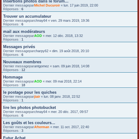
Insertions photos dans le forum...
Dernier messagepar
Michel Ducuroir
«
lun. 17 juin 2019, 22:00
Réponses :
6
Trouver un accumulateur
Dernier messagepar
chnay64
«
ven. 29 mars 2019, 19:36
Réponses :
6
mail aux modérateurs
Dernier messagepar
AOD
«
mer. 12 déc. 2018, 13:32
Réponses :
1
Messages privés
Dernier messagepar
charpy62
«
dim. 19 août 2018, 20:10
Réponses :
6
Nouveaux membres
Dernier messagepar
antgomez
«
sam. 09 juin 2018, 14:08
Réponses :
12
Hommage
Dernier messagepar
AOD
«
mer. 09 mai 2018, 22:14
Réponses :
18
le postage pour les quiches
Dernier messagepar
jiair
«
lun. 08 janv. 2018, 22:52
Réponses :
1
lire les photos photobucket
Dernier messagepar
chnay64
«
mer. 20 déc. 2017, 09:57
Réponses :
6
Les goûts et les couleurs...
Dernier messagepar
Afterman
«
mer. 11 oct. 2017, 22:40
Réponses :
3
Futur Achat