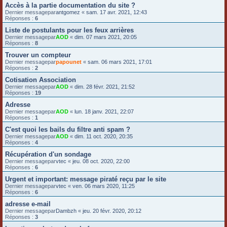
Accès à la partie documentation du site ?
Dernier messagepar
antgomez
«
sam. 17 avr. 2021, 12:43
Réponses :
6
Liste de postulants pour les feux arrières
Dernier messagepar
AOD
«
dim. 07 mars 2021, 20:05
Réponses :
8
Trouver un compteur
Dernier messagepar
papounet
«
sam. 06 mars 2021, 17:01
Réponses :
2
Cotisation Association
Dernier messagepar
AOD
«
dim. 28 févr. 2021, 21:52
Réponses :
19
Adresse
Dernier messagepar
AOD
«
lun. 18 janv. 2021, 22:07
Réponses :
1
C'est quoi les bails du filtre anti spam ?
Dernier messagepar
AOD
«
dim. 11 oct. 2020, 20:35
Réponses :
4
Récupération d'un sondage
Dernier messagepar
vtec
«
jeu. 08 oct. 2020, 22:00
Réponses :
6
Urgent et important: message piraté reçu par le site
Dernier messagepar
vtec
«
ven. 06 mars 2020, 11:25
Réponses :
6
adresse e-mail
Dernier messagepar
Dambzh
«
jeu. 20 févr. 2020, 20:12
Réponses :
3