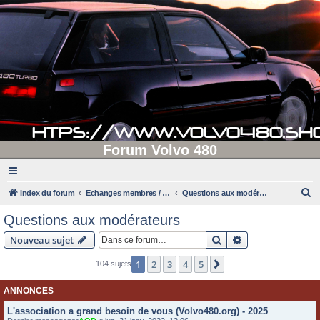
Forum Volvo 480
R
Index du forum
Echanges membres / administrateurs
Questions aux modérateurs
e
Questions aux modérateurs
c
Rechercher
Recherche avanc
Nouveau sujet
h
e
1
2
3
4
5
Suivante
104 sujets
r
ANNONCES
c
L'association a grand besoin de vous (Volvo480.org) - 2025
h