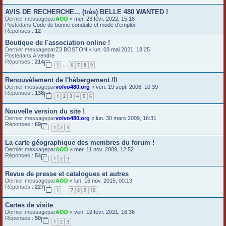
e
AVIS DE RECHERCHE... (très) BELLE 480 WANTED !
Dernier messagepar
AOD
«
mer. 23 févr. 2022, 15:18
r
Postédans
Code de bonne conduite et mode d'emploi
Réponses :
12
Boutique de l'association online !
Dernier messagepar
Z3 BOSTON
«
lun. 03 mai 2021, 18:25
Postédans
A vendre
Réponses :
214
1
6
7
8
9
…
Renouvèlement de l'hébergement /!\
Dernier messagepar
volvo480.org
«
ven. 19 sept. 2008, 10:39
Réponses :
138
1
2
3
4
5
6
Nouvelle version du site !
Dernier messagepar
volvo480.org
«
lun. 30 mars 2009, 16:31
Réponses :
69
1
2
3
La carte géographique des membres du forum !
Dernier messagepar
AOD
«
mer. 11 nov. 2009, 12:52
Réponses :
54
1
2
3
Revue de presse et catalogues et autres
Dernier messagepar
AOD
«
lun. 16 nov. 2015, 00:19
Réponses :
227
1
7
8
9
10
…
Cartes de visite
Dernier messagepar
AOD
«
ven. 12 févr. 2021, 16:36
Réponses :
50
1
2
3