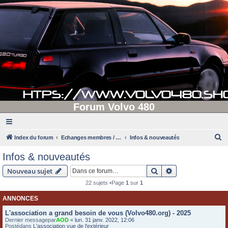
Forum Volvo 480
R
Index du forum
Echanges membres / administrateurs
Infos & nouveautés
e
Infos & nouveautés
c
Rechercher
Recherche avanc
Nouveau sujet
h
22 sujets •Page
1
sur
1
e
ANNONCES
r
c
L'association a grand besoin de vous (Volvo480.org) - 2025
Dernier messagepar
AOD
«
lun. 31 janv. 2022, 12:06
h
Postédans
L'association vue de l'extérieur