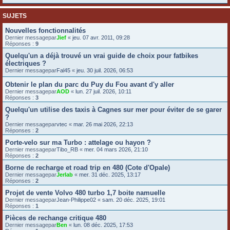
SUJETS
Nouvelles fonctionnalités
Dernier messagepar
Jief
«
jeu. 07 avr. 2011, 09:28
Réponses :
9
Quelqu'un a déjà trouvé un vrai guide de choix pour fatbikes
électriques ?
Dernier messagepar
Fal45
«
jeu. 30 juil. 2026, 06:53
Obtenir le plan du parc du Puy du Fou avant d'y aller
Dernier messagepar
AOD
«
lun. 27 juil. 2026, 10:11
Réponses :
3
Quelqu'un utilise des taxis à Cagnes sur mer pour éviter de se garer
?
Dernier messagepar
vtec
«
mar. 26 mai 2026, 22:13
Réponses :
2
Porte-velo sur ma Turbo : attelage ou hayon ?
Dernier messagepar
Tibo_RB
«
mer. 04 mars 2026, 21:10
Réponses :
2
Borne de recharge et road trip en 480 (Cote d'Opale)
Dernier messagepar
Jerlab
«
mer. 31 déc. 2025, 13:17
Réponses :
2
Projet de vente Volvo 480 turbo 1,7 boite namuelle
Dernier messagepar
Jean-Philippe02
«
sam. 20 déc. 2025, 19:01
Réponses :
1
Pièces de rechange critique 480
Dernier messagepar
Ben
«
lun. 08 déc. 2025, 17:53