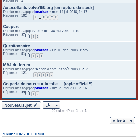
Réponses :
2
Autocollants volvo480.org [en rupture de stock]
Dernier messagepar
jonathan
«
mer. 14 juil. 2010, 14:17
Réponses :
192
1
5
6
7
8
…
Coupure
Dernier messagepar
vtec
«
dim. 30 mai 2010, 11:19
Réponses :
37
1
2
Questionnaire
Dernier messagepar
jonathan
«
lun. 01 déc. 2008, 15:25
Réponses :
51
1
2
3
MAJ du forum
Dernier messagepar
PA.chab
«
sam. 23 août 2008, 02:12
Réponses :
121
1
2
3
4
5
On parle de nous sur la toile.... [topic officiel!!]
Dernier messagepar
jonathan
«
dim. 21 mai 2006, 21:02
Réponses :
44
1
2
Nouveau sujet
22 sujets •Page
1
sur
1
Aller à
PERMISSIONS DU FORUM