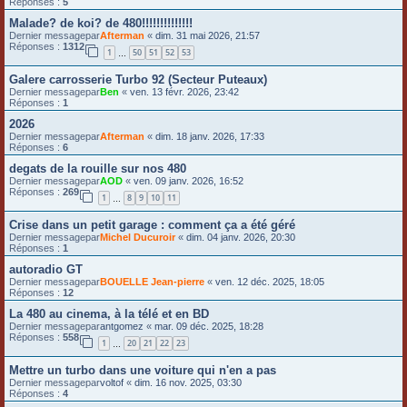
Réponses :
5
Malade? de koi? de 480!!!!!!!!!!!!!!
Dernier messagepar
Afterman
«
dim. 31 mai 2026, 21:57
Réponses :
1312
1
50
51
52
53
…
Galere carrosserie Turbo 92 (Secteur Puteaux)
Dernier messagepar
Ben
«
ven. 13 févr. 2026, 23:42
Réponses :
1
2026
Dernier messagepar
Afterman
«
dim. 18 janv. 2026, 17:33
Réponses :
6
degats de la rouille sur nos 480
Dernier messagepar
AOD
«
ven. 09 janv. 2026, 16:52
Réponses :
269
1
8
9
10
11
…
Crise dans un petit garage : comment ça a été géré
Dernier messagepar
Michel Ducuroir
«
dim. 04 janv. 2026, 20:30
Réponses :
1
autoradio GT
Dernier messagepar
BOUELLE Jean-pierre
«
ven. 12 déc. 2025, 18:05
Réponses :
12
La 480 au cinema, à la télé et en BD
Dernier messagepar
antgomez
«
mar. 09 déc. 2025, 18:28
Réponses :
558
1
20
21
22
23
…
Mettre un turbo dans une voiture qui n'en a pas
Dernier messagepar
voltof
«
dim. 16 nov. 2025, 03:30
Réponses :
4