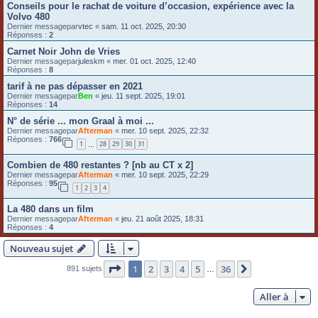
Conseils pour le rachat de voiture d’occasion, expérience avec la
Volvo 480
Dernier messagepar
vtec
«
sam. 11 oct. 2025, 20:30
Réponses :
2
Carnet Noir John de Vries
Dernier messagepar
juleskm
«
mer. 01 oct. 2025, 12:40
Réponses :
8
tarif à ne pas dépasser en 2021
Dernier messagepar
Ben
«
jeu. 11 sept. 2025, 19:01
Réponses :
14
N° de série ... mon Graal à moi ...
Dernier messagepar
Afterman
«
mer. 10 sept. 2025, 22:32
Réponses :
766
1
28
29
30
31
…
Combien de 480 restantes ? [nb au CT x 2]
Dernier messagepar
Afterman
«
mer. 10 sept. 2025, 22:29
Réponses :
95
1
2
3
4
La 480 dans un film
Dernier messagepar
Afterman
«
jeu. 21 août 2025, 18:31
Réponses :
4
Nouveau sujet
Page
1
sur
36
1
2
3
4
5
36
Suivante
891 sujets
…
Aller à