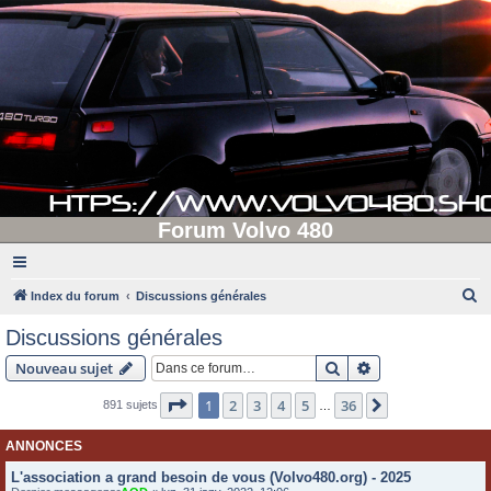
Forum Volvo 480
R
Index du forum
Discussions générales
e
Discussions générales
c
Rechercher
Recherche avanc
Nouveau sujet
h
e
Page
1
sur
36
1
2
3
4
5
36
Suivante
891 sujets
…
r
ANNONCES
c
L'association a grand besoin de vous (Volvo480.org) - 2025
h