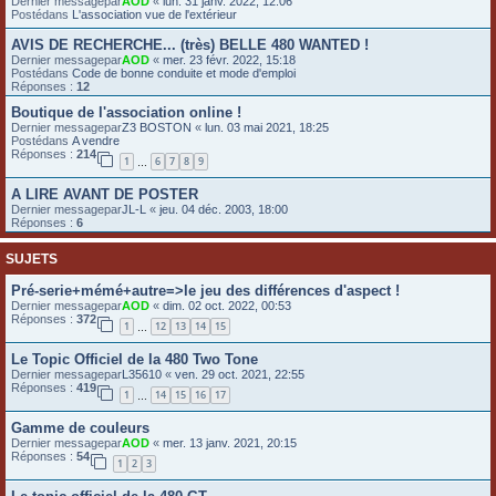
Dernier messagepar
AOD
«
lun. 31 janv. 2022, 12:06
Postédans
L'association vue de l'extérieur
e
r
AVIS DE RECHERCHE... (très) BELLE 480 WANTED !
Dernier messagepar
AOD
«
mer. 23 févr. 2022, 15:18
Postédans
Code de bonne conduite et mode d'emploi
Réponses :
12
Boutique de l'association online !
Dernier messagepar
Z3 BOSTON
«
lun. 03 mai 2021, 18:25
Postédans
A vendre
Réponses :
214
1
6
7
8
9
…
A LIRE AVANT DE POSTER
Dernier messagepar
JL-L
«
jeu. 04 déc. 2003, 18:00
Réponses :
6
SUJETS
Pré-serie+mémé+autre=>le jeu des différences d'aspect !
Dernier messagepar
AOD
«
dim. 02 oct. 2022, 00:53
Réponses :
372
1
12
13
14
15
…
Le Topic Officiel de la 480 Two Tone
Dernier messagepar
L35610
«
ven. 29 oct. 2021, 22:55
Réponses :
419
1
14
15
16
17
…
Gamme de couleurs
Dernier messagepar
AOD
«
mer. 13 janv. 2021, 20:15
Réponses :
54
1
2
3