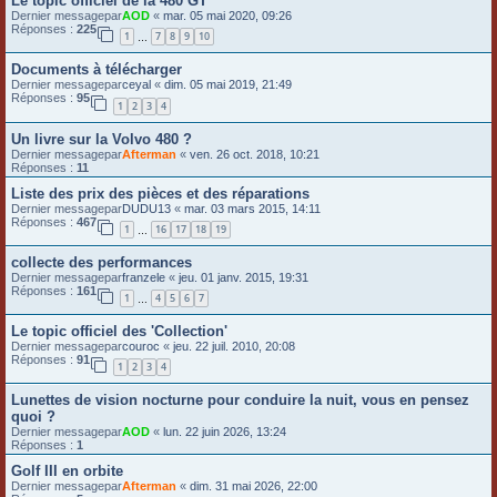
Le topic officiel de la 480 GT
Dernier messagepar
AOD
«
mar. 05 mai 2020, 09:26
Réponses :
225
1
7
8
9
10
…
Documents à télécharger
Dernier messagepar
ceyal
«
dim. 05 mai 2019, 21:49
Réponses :
95
1
2
3
4
Un livre sur la Volvo 480 ?
Dernier messagepar
Afterman
«
ven. 26 oct. 2018, 10:21
Réponses :
11
Liste des prix des pièces et des réparations
Dernier messagepar
DUDU13
«
mar. 03 mars 2015, 14:11
Réponses :
467
1
16
17
18
19
…
collecte des performances
Dernier messagepar
franzele
«
jeu. 01 janv. 2015, 19:31
Réponses :
161
1
4
5
6
7
…
Le topic officiel des 'Collection'
Dernier messagepar
couroc
«
jeu. 22 juil. 2010, 20:08
Réponses :
91
1
2
3
4
Lunettes de vision nocturne pour conduire la nuit, vous en pensez
quoi ?
Dernier messagepar
AOD
«
lun. 22 juin 2026, 13:24
Réponses :
1
Golf III en orbite
Dernier messagepar
Afterman
«
dim. 31 mai 2026, 22:00