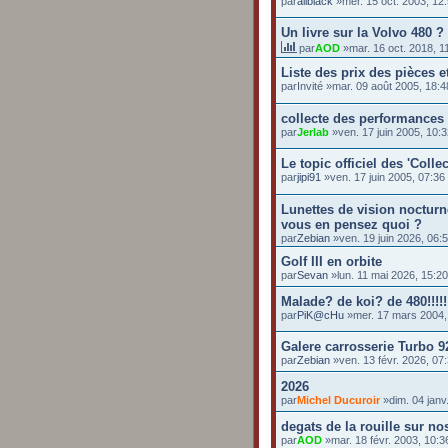
par
allblack
»mer. 15 oct. 2003, 12
Un livre sur la Volvo 480 ?
par
AOD
»mar. 16 oct. 2018, 1
Liste des prix des pièces e
par
Invité
»mar. 09 août 2005, 18:4
collecte des performances
par
Jerlab
»ven. 17 juin 2005, 10:
Le topic officiel des 'Collec
par
jipi91
»ven. 17 juin 2005, 07:36
Lunettes de vision nocturn
vous en pensez quoi ?
par
Zebian
»ven. 19 juin 2026, 06:
Golf III en orbite
par
Sevan
»lun. 11 mai 2026, 15:20
Malade? de koi? de 480!!!!!!!
par
PiK@cHu
»mer. 17 mars 2004,
Galere carrosserie Turbo 9
par
Zebian
»ven. 13 févr. 2026, 07
2026
par
Michel Ducuroir
»dim. 04 janv
degats de la rouille sur no
par
AOD
»mar. 18 févr. 2003, 10:3