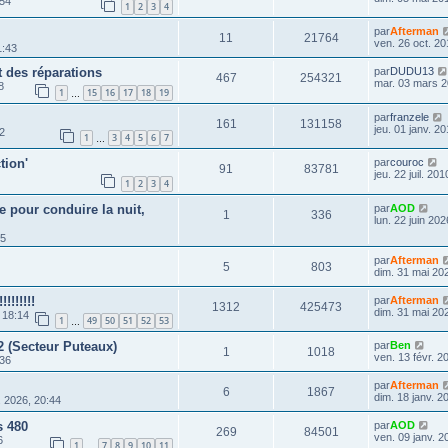
:54
1
2
3
4
par
Afterman
11
21764
ven. 26 oct. 20
1:43
t des réparations
par
DUDU13
467
254321
mar. 03 mars 2
8
1
15
16
17
18
19
…
par
franzele
161
131158
jeu. 01 janv. 2
32
1
3
4
5
6
7
…
tion'
par
couroc
91
83781
jeu. 22 juil. 20
1
2
3
4
e pour conduire la nuit,
par
AOD
1
336
lun. 22 juin 202
55
par
Afterman
5
803
dim. 31 mai 20
!!!!!!!
par
Afterman
1312
425473
dim. 31 mai 20
 18:14
1
49
50
51
52
53
…
2 (Secteur Puteaux)
par
Ben
1
1018
ven. 13 févr. 2
:36
par
Afterman
6
1867
dim. 18 janv. 2
. 2026, 20:44
s 480
par
AOD
269
84501
ven. 09 janv. 2
6
1
7
8
9
10
11
…