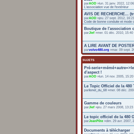
par
AOD
»lun. 31 janv. 2022, 12:0
L'association vue de l'extérieur
AVIS DE RECHERCHE... (t
par
AOD
»jeu. 27 sept. 2012, 16:2
Code de bonne conduite et mode d
Boutique de l'association o
par
Jief
»mer. 01 déc. 2010, 15:4
A LIRE AVANT DE POSTE
par
volvo480.org
»mar. 09 sept. 2
SUJETS
Pré-serie+mémé+autre=>le 
d'aspect !
par
AOD
»lun. 14 nov. 2005, 15:20
Le Topic Officiel de la 48
par
lionel_du_68
»mer. 08 déc. 200
Gamme de couleurs
par
Jief
»jeu. 27 mars 2008, 13:23
Le topic officiel de la 480 
par
JeanPète
»dim. 29 avr. 2007, 
Documents à télécharger