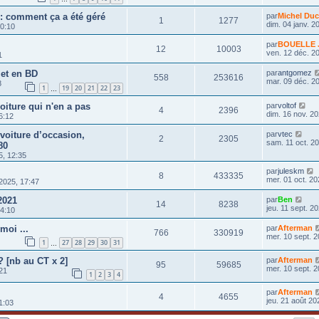
 : comment ça a été géré
par
Michel Duc
1
1277
dim. 04 janv. 2
20:10
par
BOUELLE J
12
10003
ven. 12 déc. 2
1
 et en BD
par
antgomez
558
253616
mar. 09 déc. 2
8
1
19
20
21
22
23
…
oiture qui n'en a pas
par
voltof
4
2396
dim. 16 nov. 20
6:12
 voiture d’occasion,
par
vtec
2
2305
sam. 11 oct. 2
80
5, 12:35
par
juleskm
8
433335
mer. 01 oct. 20
 2025, 17:47
2021
par
Ben
14
8238
jeu. 11 sept. 2
14:10
moi ...
par
Afterman
766
330919
mer. 10 sept. 2
1
27
28
29
30
31
…
 [nb au CT x 2]
par
Afterman
95
59685
mer. 10 sept. 2
21
1
2
3
4
par
Afterman
4
4655
jeu. 21 août 20
1:03