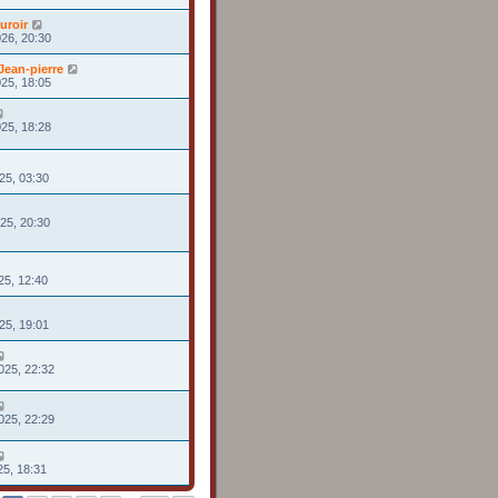
uroir
026, 20:30
ean-pierre
025, 18:05
025, 18:28
25, 03:30
025, 20:30
25, 12:40
025, 19:01
025, 22:32
025, 22:29
25, 18:31