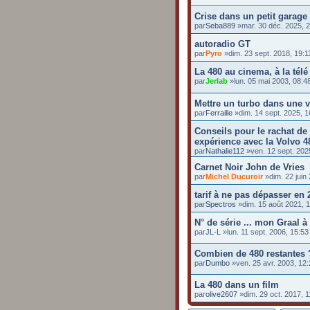
Crise dans un petit garage
par
Seba889
»mar. 30 déc. 2025, 
autoradio GT
par
Pyro
»dim. 23 sept. 2018, 19:1
La 480 au cinema, à la télé
par
Jerlab
»lun. 05 mai 2003, 08:4
Mettre un turbo dans une v
par
Ferraille
»dim. 14 sept. 2025, 1
Conseils pour le rachat de
expérience avec la Volvo 4
par
Nathalie112
»ven. 12 sept. 202
Carnet Noir John de Vries
par
Michel Ducuroir
»dim. 22 juin
tarif à ne pas dépasser en 
par
Spectros
»dim. 15 août 2021, 
N° de série ... mon Graal à 
par
JL-L
»lun. 11 sept. 2006, 15:53
Combien de 480 restantes ?
par
Dumbo
»ven. 25 avr. 2003, 12:
La 480 dans un film
par
olive2607
»dim. 29 oct. 2017, 1