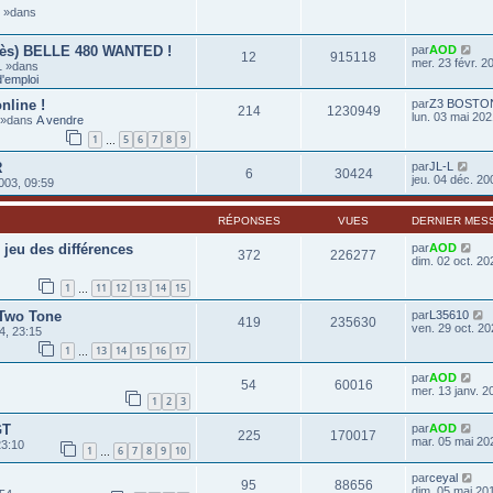
6 »dans
rès) BELLE 480 WANTED !
par
AOD
12
915118
mer. 23 févr. 2
1 »dans
'emploi
nline !
par
Z3 BOSTO
214
1230949
lun. 03 mai 202
0 »dans
A vendre
1
5
6
7
8
9
…
R
par
JL-L
6
30424
jeu. 04 déc. 20
003, 09:59
RÉPONSES
VUES
DERNIER MES
jeu des différences
par
AOD
372
226277
dim. 02 oct. 20
1
11
12
13
14
15
…
0 Two Tone
par
L35610
419
235630
ven. 29 oct. 20
4, 23:15
1
13
14
15
16
17
…
par
AOD
54
60016
mer. 13 janv. 2
1
2
3
GT
par
AOD
225
170017
mar. 05 mai 20
23:10
1
6
7
8
9
10
…
par
ceyal
95
88656
dim. 05 mai 20