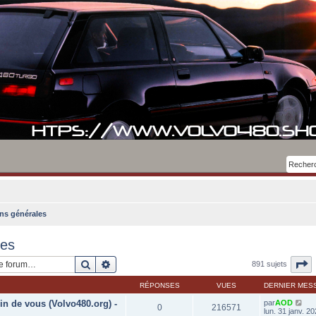
ns générales
les
Rechercher
Recherche avancée
P
891 sujets
RÉPONSES
VUES
DERNIER MES
in de vous (Volvo480.org) -
par
AOD
0
216571
lun. 31 janv. 2