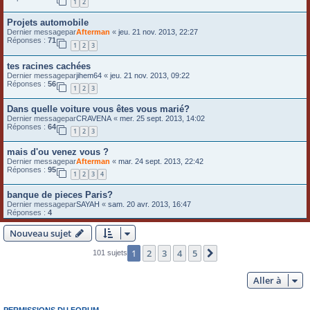
1
2
Projets automobile
Dernier messagepar
Afterman
«
jeu. 21 nov. 2013, 22:27
Réponses :
71
1
2
3
tes racines cachées
Dernier messagepar
jihem64
«
jeu. 21 nov. 2013, 09:22
Réponses :
56
1
2
3
Dans quelle voiture vous êtes vous marié?
Dernier messagepar
CRAVENA
«
mer. 25 sept. 2013, 14:02
Réponses :
64
1
2
3
mais d'ou venez vous ?
Dernier messagepar
Afterman
«
mar. 24 sept. 2013, 22:42
Réponses :
95
1
2
3
4
banque de pieces Paris?
Dernier messagepar
SAYAH
«
sam. 20 avr. 2013, 16:47
Réponses :
4
Nouveau sujet
1
2
3
4
5
Suivante
101 sujets
Aller à
PERMISSIONS DU FORUM