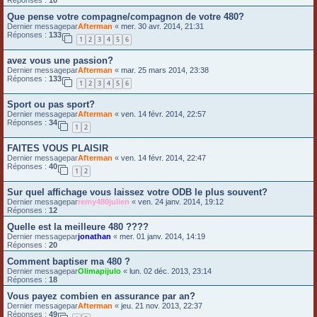
Que pense votre compagne/compagnon de votre 480?
Dernier messagepar
Afterman
«
mer. 30 avr. 2014, 21:31
Réponses :
133
1
2
3
4
5
6
avez vous une passion?
Dernier messagepar
Afterman
«
mar. 25 mars 2014, 23:38
Réponses :
133
1
2
3
4
5
6
Sport ou pas sport?
Dernier messagepar
Afterman
«
ven. 14 févr. 2014, 22:57
Réponses :
34
1
2
FAITES VOUS PLAISIR
Dernier messagepar
Afterman
«
ven. 14 févr. 2014, 22:47
Réponses :
40
1
2
Sur quel affichage vous laissez votre ODB le plus souvent?
Dernier messagepar
remy480julien
«
ven. 24 janv. 2014, 19:12
Réponses :
12
Quelle est la meilleure 480 ????
Dernier messagepar
jonathan
«
mer. 01 janv. 2014, 14:19
Réponses :
20
Comment baptiser ma 480 ?
Dernier messagepar
Olimapijulo
«
lun. 02 déc. 2013, 23:14
Réponses :
18
Vous payez combien en assurance par an?
Dernier messagepar
Afterman
«
jeu. 21 nov. 2013, 22:37
Réponses :
49