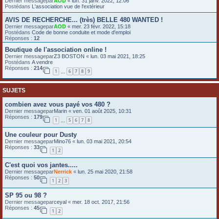
Dernier messagepar
AOD
«
lun. 31 janv. 2022, 12:06
Postédans
L'association vue de l'extérieur
e
r
AVIS DE RECHERCHE... (très) BELLE 480 WANTED !
Dernier messagepar
AOD
«
mer. 23 févr. 2022, 15:18
Postédans
Code de bonne conduite et mode d'emploi
Réponses :
12
Boutique de l'association online !
Dernier messagepar
Z3 BOSTON
«
lun. 03 mai 2021, 18:25
Postédans
A vendre
Réponses :
214
1
6
7
8
9
…
SUJETS
combien avez vous payé vos 480 ?
Dernier messagepar
Marin
«
ven. 01 août 2025, 10:31
Réponses :
179
1
5
6
7
8
…
Une couleur pour Dusty
Dernier messagepar
Mino76
«
lun. 03 mai 2021, 20:54
Réponses :
33
1
2
C'est quoi vos jantes.....
Dernier messagepar
Nerrick
«
lun. 25 mai 2020, 21:58
Réponses :
50
1
2
3
SP 95 ou 98 ?
Dernier messagepar
ceyal
«
mer. 18 oct. 2017, 21:56
Réponses :
45
1
2