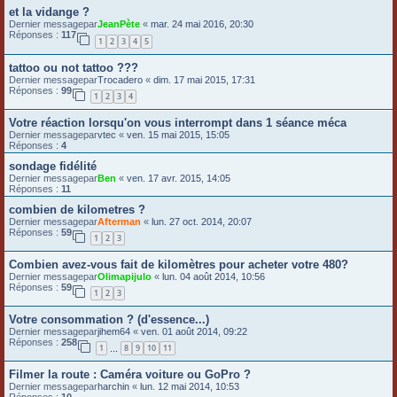
et la vidange ?
Dernier messagepar
JeanPète
«
mar. 24 mai 2016, 20:30
Réponses :
117
1
2
3
4
5
tattoo ou not tattoo ???
Dernier messagepar
Trocadero
«
dim. 17 mai 2015, 17:31
Réponses :
99
1
2
3
4
Votre réaction lorsqu'on vous interrompt dans 1 séance méca
Dernier messagepar
vtec
«
ven. 15 mai 2015, 15:05
Réponses :
4
sondage fidélité
Dernier messagepar
Ben
«
ven. 17 avr. 2015, 14:05
Réponses :
11
combien de kilometres ?
Dernier messagepar
Afterman
«
lun. 27 oct. 2014, 20:07
Réponses :
59
1
2
3
Combien avez-vous fait de kilomètres pour acheter votre 480?
Dernier messagepar
Olimapijulo
«
lun. 04 août 2014, 10:56
Réponses :
59
1
2
3
Votre consommation ? (d'essence...)
Dernier messagepar
jihem64
«
ven. 01 août 2014, 09:22
Réponses :
258
1
8
9
10
11
…
Filmer la route : Caméra voiture ou GoPro ?
Dernier messagepar
harchin
«
lun. 12 mai 2014, 10:53
Réponses :
10