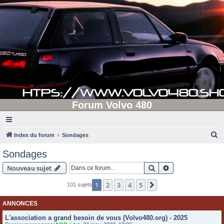
Forum Volvo 480
R
Index du forum
Sondages
e
Sondages
c
Rechercher
Recherche avanc
Nouveau sujet
h
e
1
2
3
4
5
Suivante
101 sujets
r
ANNONCES
c
L'association a grand besoin de vous (Volvo480.org) - 2025
h