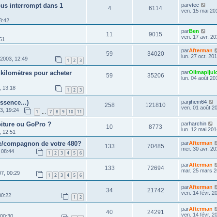
ous interrompt dans 1
par
vtec
4
6114
ven. 15 mai 20
3:42
par
Ben
11
9015
ven. 17 avr. 20
:51
par
Afterman
59
34020
lun. 27 oct. 20
 2003, 12:49
1
2
3
 kilomètres pour acheter
par
Olimapijul
59
35206
lun. 04 août 20
, 13:18
1
2
3
ssence...)
par
jihem64
258
121810
ven. 01 août 2
3, 19:24
1
7
8
9
10
11
…
oiture ou GoPro ?
par
harchin
10
8773
lun. 12 mai 201
, 12:51
e/compagnon de votre 480?
par
Afterman
133
70485
mer. 30 avr. 20
 08:44
1
2
3
4
5
6
par
Afterman
133
72694
mar. 25 mars 2
07, 00:29
1
2
3
4
5
6
par
Afterman
34
21742
ven. 14 févr. 2
00:22
1
2
par
Afterman
40
24291
ven. 14 févr. 2
 00:30