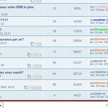
1
2
issez votre ODB le plus
par
remy480jul
12
9836
ven. 24 janv. 2
 23:09
0 ????
par
jonathan
20
14245
mer. 01 janv. 2
1:15
 ?
par
Olimapijul
18
11916
lun. 02 déc. 20
13, 22:27
surance par an?
par
Afterman
49
29954
jeu. 21 nov. 20
 23:27
1
2
par
Afterman
71
38647
jeu. 21 nov. 20
24
1
2
3
par
jihem64
56
31137
jeu. 21 nov. 20
1:46
1
2
3
êtes vous marié?
par
CRAVENA
64
38710
mer. 25 sept. 2
4
1
2
3
par
Afterman
95
51003
mar. 24 sept. 2
. 2003, 18:16
1
2
3
4
par
SAYAH
4
9415
sam. 20 avr. 2
37
10