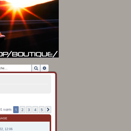
Rechercher
Recherche avancée
1
2
3
4
5
Suivante
1 sujets
SAGE
022, 12:06