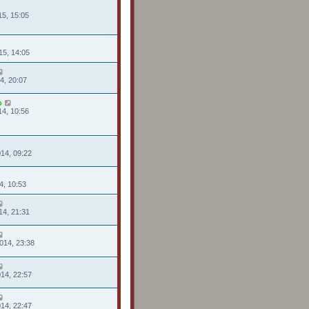
15, 15:05
15, 14:05
14, 20:07
o
14, 10:56
014, 09:22
4, 10:53
14, 21:31
014, 23:38
014, 22:57
014, 22:47