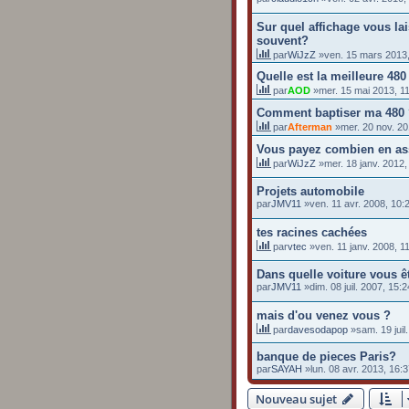
Sur quel affichage vous la
souvent?
par
WiJzZ
»ven. 15 mars 2013,
Quelle est la meilleure 48
par
AOD
»mer. 15 mai 2013, 1
Comment baptiser ma 480
par
Afterman
»mer. 20 nov. 20
Vous payez combien en as
par
WiJzZ
»mer. 18 janv. 2012,
Projets automobile
par
JMV11
»ven. 11 avr. 2008, 10:
tes racines cachées
par
vtec
»ven. 11 janv. 2008, 1
Dans quelle voiture vous 
par
JMV11
»dim. 08 juil. 2007, 15:2
mais d'ou venez vous ?
par
davesodapop
»sam. 19 juil
banque de pieces Paris?
par
SAYAH
»lun. 08 avr. 2013, 16:
Nouveau sujet