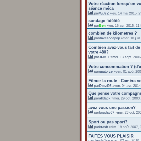
Votre réaction lorsqu'on v
séance méca
par
WiJzZ
»jeu. 14 mai 2015, 2
sondage fidélité
par
Ben
»jeu. 16 avr. 2015, 21
combien de kilometres ?
par
davesodapop
»mar. 10 juin
Combien avez-vous fait de
votre 480?
par
JMV11
»mer. 13 sept. 2006
Votre consommation ? (d'e
par
quatorze
»ven. 01 août 200
Filmer la route : Caméra v
par
Dimzi95
»ven. 04 avr. 2014
Que pense votre compagn
par
allblack
»mer. 29 oct. 2003,
avez vous une passion?
par
boudav67
»mar. 23 oct. 20
Sport ou pas sport?
par
krash
»dim. 19 août 2007, 
FAITES VOUS PLAISIR
par
claudio1cn
»ven. 02 avr. 2010,