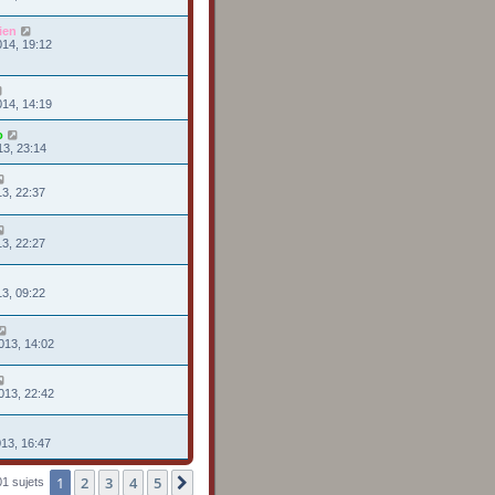
ien
014, 19:12
014, 14:19
o
13, 23:14
13, 22:37
13, 22:27
13, 09:22
013, 14:02
013, 22:42
013, 16:47
1
2
3
4
5
Suivante
1 sujets