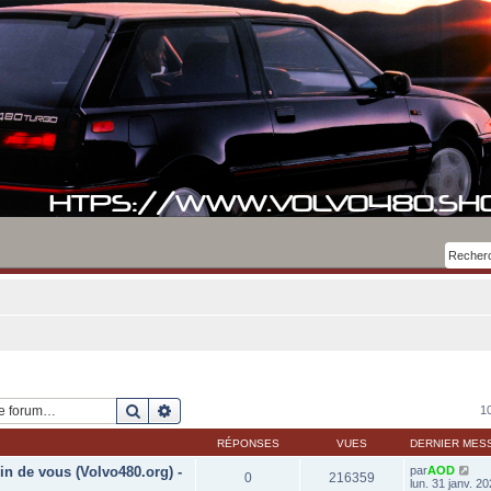
Rechercher
Recherche avancée
10
RÉPONSES
VUES
DERNIER MES
in de vous (Volvo480.org) -
par
AOD
0
216359
lun. 31 janv. 2