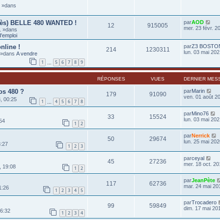
6 »dans
rès) BELLE 480 WANTED !
par
AOD
12
915005
mer. 23 févr. 2
1 »dans
'emploi
nline !
par
Z3 BOSTO
214
1230311
lun. 03 mai 202
0 »dans
A vendre
1
5
6
7
8
9
…
RÉPONSES
VUES
DERNIER MES
os 480 ?
par
Marin
179
91090
ven. 01 août 2
, 00:25
1
4
5
6
7
8
…
par
Mino76
33
15524
lun. 03 mai 202
54
1
2
par
Nerrick
50
29674
lun. 25 mai 202
3:27
1
2
3
par
ceyal
45
27236
mer. 18 oct. 20
, 19:08
1
2
par
JeanPète
117
62736
mar. 24 mai 20
1:26
1
2
3
4
5
par
Trocadero
99
59849
dim. 17 mai 20
16:32
1
2
3
4