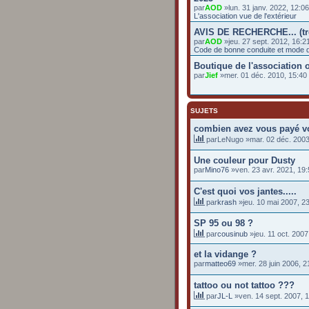
par
AOD
»lun. 31 janv. 2022, 12:0
L'association vue de l'extérieur
AVIS DE RECHERCHE... (t
par
AOD
»jeu. 27 sept. 2012, 16:2
Code de bonne conduite et mode d
Boutique de l'association o
par
Jief
»mer. 01 déc. 2010, 15:4
SUJETS
combien avez vous payé v
par
LeNugo
»mar. 02 déc. 2003
Une couleur pour Dusty
par
Mino76
»ven. 23 avr. 2021, 19:
C'est quoi vos jantes.....
par
krash
»jeu. 10 mai 2007, 2
SP 95 ou 98 ?
par
cousinub
»jeu. 11 oct. 2007
et la vidange ?
par
matteo69
»mer. 28 juin 2006, 2
tattoo ou not tattoo ???
par
JL-L
»ven. 14 sept. 2007, 