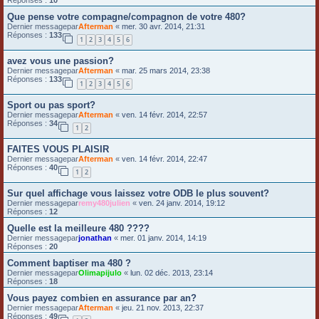
Que pense votre compagne/compagnon de votre 480?
Dernier messagepar
Afterman
«
mer. 30 avr. 2014, 21:31
Réponses :
133
1
2
3
4
5
6
avez vous une passion?
Dernier messagepar
Afterman
«
mar. 25 mars 2014, 23:38
Réponses :
133
1
2
3
4
5
6
Sport ou pas sport?
Dernier messagepar
Afterman
«
ven. 14 févr. 2014, 22:57
Réponses :
34
1
2
FAITES VOUS PLAISIR
Dernier messagepar
Afterman
«
ven. 14 févr. 2014, 22:47
Réponses :
40
1
2
Sur quel affichage vous laissez votre ODB le plus souvent?
Dernier messagepar
remy480julien
«
ven. 24 janv. 2014, 19:12
Réponses :
12
Quelle est la meilleure 480 ????
Dernier messagepar
jonathan
«
mer. 01 janv. 2014, 14:19
Réponses :
20
Comment baptiser ma 480 ?
Dernier messagepar
Olimapijulo
«
lun. 02 déc. 2013, 23:14
Réponses :
18
Vous payez combien en assurance par an?
Dernier messagepar
Afterman
«
jeu. 21 nov. 2013, 22:37
Réponses :
49