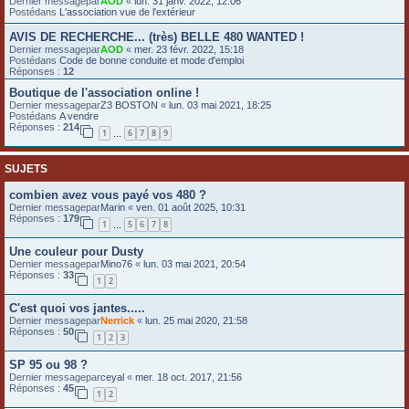
Dernier messagepar
AOD
«
lun. 31 janv. 2022, 12:06
Postédans
L'association vue de l'extérieur
e
r
AVIS DE RECHERCHE... (très) BELLE 480 WANTED !
Dernier messagepar
AOD
«
mer. 23 févr. 2022, 15:18
Postédans
Code de bonne conduite et mode d'emploi
Réponses :
12
Boutique de l'association online !
Dernier messagepar
Z3 BOSTON
«
lun. 03 mai 2021, 18:25
Postédans
A vendre
Réponses :
214
1
6
7
8
9
…
SUJETS
combien avez vous payé vos 480 ?
Dernier messagepar
Marin
«
ven. 01 août 2025, 10:31
Réponses :
179
1
5
6
7
8
…
Une couleur pour Dusty
Dernier messagepar
Mino76
«
lun. 03 mai 2021, 20:54
Réponses :
33
1
2
C'est quoi vos jantes.....
Dernier messagepar
Nerrick
«
lun. 25 mai 2020, 21:58
Réponses :
50
1
2
3
SP 95 ou 98 ?
Dernier messagepar
ceyal
«
mer. 18 oct. 2017, 21:56
Réponses :
45
1
2