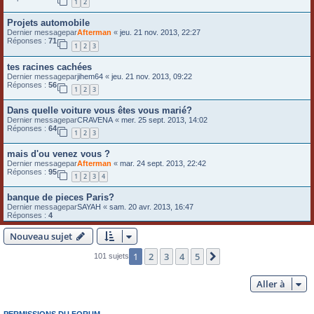
1
2
Projets automobile
Dernier messagepar
Afterman
«
jeu. 21 nov. 2013, 22:27
Réponses :
71
1
2
3
tes racines cachées
Dernier messagepar
jihem64
«
jeu. 21 nov. 2013, 09:22
Réponses :
56
1
2
3
Dans quelle voiture vous êtes vous marié?
Dernier messagepar
CRAVENA
«
mer. 25 sept. 2013, 14:02
Réponses :
64
1
2
3
mais d'ou venez vous ?
Dernier messagepar
Afterman
«
mar. 24 sept. 2013, 22:42
Réponses :
95
1
2
3
4
banque de pieces Paris?
Dernier messagepar
SAYAH
«
sam. 20 avr. 2013, 16:47
Réponses :
4
Nouveau sujet
1
2
3
4
5
Suivante
101 sujets
Aller à
PERMISSIONS DU FORUM