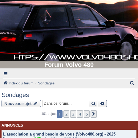
Forum Volvo 480
R
Index du forum
Sondages
e
Sondages
c
Rechercher
Recherche avanc
Nouveau sujet
h
e
1
2
3
4
5
Suivante
101 sujets
r
ANNONCES
c
L'association a grand besoin de vous (Volvo480.org) - 2025
h