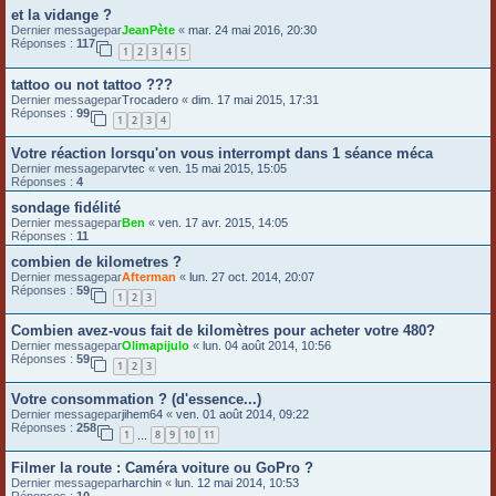
et la vidange ?
Dernier messagepar
JeanPète
«
mar. 24 mai 2016, 20:30
Réponses :
117
1
2
3
4
5
tattoo ou not tattoo ???
Dernier messagepar
Trocadero
«
dim. 17 mai 2015, 17:31
Réponses :
99
1
2
3
4
Votre réaction lorsqu'on vous interrompt dans 1 séance méca
Dernier messagepar
vtec
«
ven. 15 mai 2015, 15:05
Réponses :
4
sondage fidélité
Dernier messagepar
Ben
«
ven. 17 avr. 2015, 14:05
Réponses :
11
combien de kilometres ?
Dernier messagepar
Afterman
«
lun. 27 oct. 2014, 20:07
Réponses :
59
1
2
3
Combien avez-vous fait de kilomètres pour acheter votre 480?
Dernier messagepar
Olimapijulo
«
lun. 04 août 2014, 10:56
Réponses :
59
1
2
3
Votre consommation ? (d'essence...)
Dernier messagepar
jihem64
«
ven. 01 août 2014, 09:22
Réponses :
258
1
8
9
10
11
…
Filmer la route : Caméra voiture ou GoPro ?
Dernier messagepar
harchin
«
lun. 12 mai 2014, 10:53
Réponses :
10