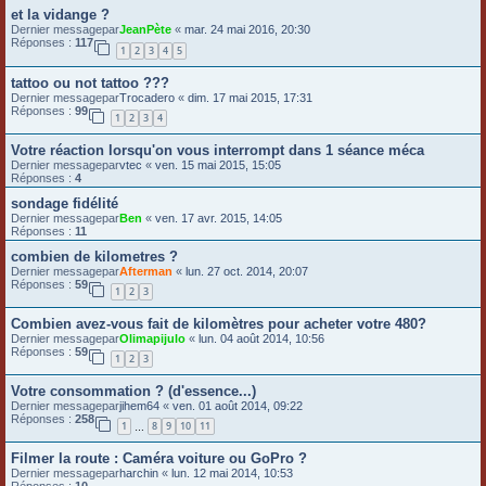
et la vidange ?
Dernier messagepar
JeanPète
«
mar. 24 mai 2016, 20:30
Réponses :
117
1
2
3
4
5
tattoo ou not tattoo ???
Dernier messagepar
Trocadero
«
dim. 17 mai 2015, 17:31
Réponses :
99
1
2
3
4
Votre réaction lorsqu'on vous interrompt dans 1 séance méca
Dernier messagepar
vtec
«
ven. 15 mai 2015, 15:05
Réponses :
4
sondage fidélité
Dernier messagepar
Ben
«
ven. 17 avr. 2015, 14:05
Réponses :
11
combien de kilometres ?
Dernier messagepar
Afterman
«
lun. 27 oct. 2014, 20:07
Réponses :
59
1
2
3
Combien avez-vous fait de kilomètres pour acheter votre 480?
Dernier messagepar
Olimapijulo
«
lun. 04 août 2014, 10:56
Réponses :
59
1
2
3
Votre consommation ? (d'essence...)
Dernier messagepar
jihem64
«
ven. 01 août 2014, 09:22
Réponses :
258
1
8
9
10
11
…
Filmer la route : Caméra voiture ou GoPro ?
Dernier messagepar
harchin
«
lun. 12 mai 2014, 10:53
Réponses :
10