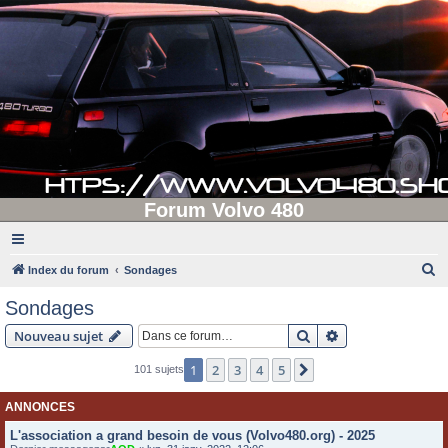
Forum Volvo 480
R
Index du forum
Sondages
e
Sondages
c
Rechercher
Recherche avanc
Nouveau sujet
h
e
1
2
3
4
5
Suivante
101 sujets
r
ANNONCES
c
L'association a grand besoin de vous (Volvo480.org) - 2025
h