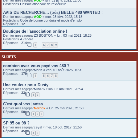
Dernier messagepar
AOD
«
lun. 31 janv. 2022, 12:06
Postédans
L'association vue de l'extérieur
e
r
AVIS DE RECHERCHE... (très) BELLE 480 WANTED !
Dernier messagepar
AOD
«
mer. 23 févr. 2022, 15:18
Postédans
Code de bonne conduite et mode d'emploi
Réponses :
12
Boutique de l'association online !
Dernier messagepar
Z3 BOSTON
«
lun. 03 mai 2021, 18:25
Postédans
A vendre
Réponses :
214
1
6
7
8
9
…
SUJETS
combien avez vous payé vos 480 ?
Dernier messagepar
Marin
«
ven. 01 août 2025, 10:31
Réponses :
179
1
5
6
7
8
…
Une couleur pour Dusty
Dernier messagepar
Mino76
«
lun. 03 mai 2021, 20:54
Réponses :
33
1
2
C'est quoi vos jantes.....
Dernier messagepar
Nerrick
«
lun. 25 mai 2020, 21:58
Réponses :
50
1
2
3
SP 95 ou 98 ?
Dernier messagepar
ceyal
«
mer. 18 oct. 2017, 21:56
Réponses :
45
1
2