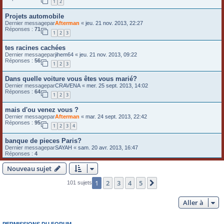
1
2
Projets automobile
Dernier messagepar
Afterman
«
jeu. 21 nov. 2013, 22:27
Réponses :
71
1
2
3
tes racines cachées
Dernier messagepar
jihem64
«
jeu. 21 nov. 2013, 09:22
Réponses :
56
1
2
3
Dans quelle voiture vous êtes vous marié?
Dernier messagepar
CRAVENA
«
mer. 25 sept. 2013, 14:02
Réponses :
64
1
2
3
mais d'ou venez vous ?
Dernier messagepar
Afterman
«
mar. 24 sept. 2013, 22:42
Réponses :
95
1
2
3
4
banque de pieces Paris?
Dernier messagepar
SAYAH
«
sam. 20 avr. 2013, 16:47
Réponses :
4
Nouveau sujet
1
2
3
4
5
Suivante
101 sujets
Aller à
PERMISSIONS DU FORUM