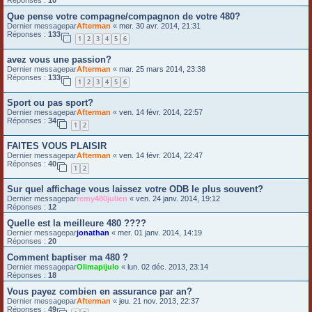
Que pense votre compagne/compagnon de votre 480?
Dernier messagepar
Afterman
«
mer. 30 avr. 2014, 21:31
Réponses :
133
1
2
3
4
5
6
avez vous une passion?
Dernier messagepar
Afterman
«
mar. 25 mars 2014, 23:38
Réponses :
133
1
2
3
4
5
6
Sport ou pas sport?
Dernier messagepar
Afterman
«
ven. 14 févr. 2014, 22:57
Réponses :
34
1
2
FAITES VOUS PLAISIR
Dernier messagepar
Afterman
«
ven. 14 févr. 2014, 22:47
Réponses :
40
1
2
Sur quel affichage vous laissez votre ODB le plus souvent?
Dernier messagepar
remy480julien
«
ven. 24 janv. 2014, 19:12
Réponses :
12
Quelle est la meilleure 480 ????
Dernier messagepar
jonathan
«
mer. 01 janv. 2014, 14:19
Réponses :
20
Comment baptiser ma 480 ?
Dernier messagepar
Olimapijulo
«
lun. 02 déc. 2013, 23:14
Réponses :
18
Vous payez combien en assurance par an?
Dernier messagepar
Afterman
«
jeu. 21 nov. 2013, 22:37
Réponses :
49