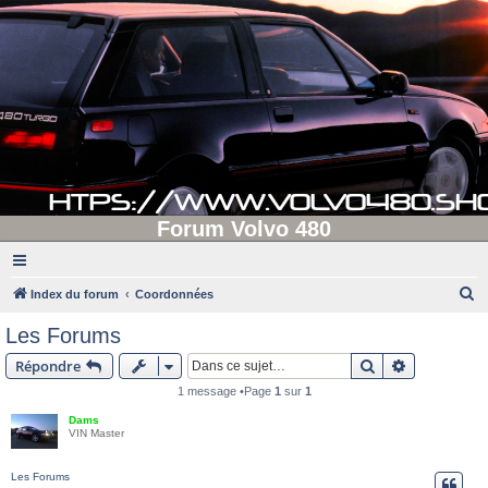
Forum Volvo 480
R
Index du forum
Coordonnées
e
Les Forums
c
Rechercher
Recherche 
Répondre
h
1 message •Page
1
sur
1
e
Dams
r
VIN Master
c
h
Les Forums