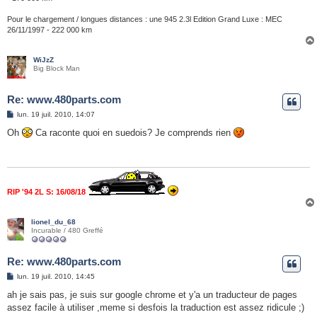
Pour le chargement / longues distances : une 945 2.3l Edition Grand Luxe : MEC
26/11/1997 - 222 000 km
WiJzZ
Big Block Man
Re: www.480parts.com
M
lun. 19 juil. 2010, 14:07
e
s
Oh
Ca raconte quoi en suedois? Je comprends rien
s
a
g
e
RIP '94 2L S: 16/08/18
lionel_du_68
Incurable / 480 Greffé
Re: www.480parts.com
M
lun. 19 juil. 2010, 14:45
e
s
ah je sais pas, je suis sur google chrome et y'a un traducteur de pages
s
assez facile à utiliser ,meme si desfois la traduction est assez ridicule ;)
a