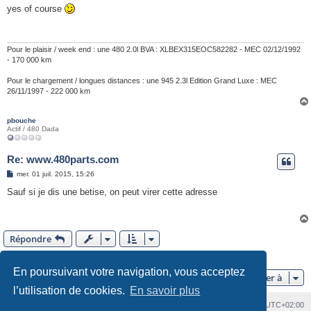
s
yes of course
s
a
g
e
Pour le plaisir / week end : une 480 2.0l BVA : XLBEX315EOC582282 - MEC 02/12/1992
- 170 000 km
Pour le chargement / longues distances : une 945 2.3l Edition Grand Luxe : MEC
26/11/1997 - 222 000 km
pbouche
Actif / 480 Dada
Re: www.480parts.com
M
mer. 01 juil. 2015, 15:26
e
s
Sauf si je dis une betise, on peut virer cette adresse
s
a
g
e
Répondre
7 messages •Page
1
sur
1
En poursuivant votre navigation, vous acceptez
Aller à
l’utilisation de cookies.
En savoir plus
Index du forum
Heures au format
UTC+02:00