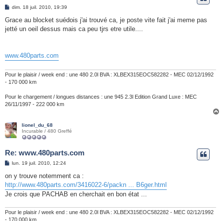
e
M
dim. 18 juil. 2010, 19:39
e
r
s
Grace au blocket suédois j'ai trouvé ca, je poste vite fait j'ai meme pas
s
jetté un oeil dessus mais ca peu tjrs etre utile....
a
g
e
www.480parts.com
Pour le plaisir / week end : une 480 2.0l BVA : XLBEX315EOC582282 - MEC 02/12/1992
- 170 000 km
Pour le chargement / longues distances : une 945 2.3l Edition Grand Luxe : MEC
26/11/1997 - 222 000 km
lionel_du_68
Incurable / 480 Greffé
Re: www.480parts.com
M
lun. 19 juil. 2010, 12:24
e
s
on y trouve notemment ca :
s
http://www.480parts.com/3416022-6/packn ... B6ger.html
a
g
Je crois que PACHAB en cherchait en bon état ...
e
Pour le plaisir / week end : une 480 2.0l BVA : XLBEX315EOC582282 - MEC 02/12/1992
- 170 000 km