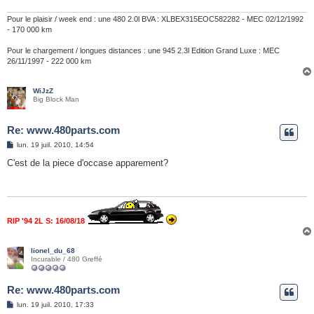
g
e
Pour le plaisir / week end : une 480 2.0l BVA : XLBEX315EOC582282 - MEC 02/12/1992
- 170 000 km
Pour le chargement / longues distances : une 945 2.3l Edition Grand Luxe : MEC
26/11/1997 - 222 000 km
WiJzZ
Big Block Man
Re: www.480parts.com
M
lun. 19 juil. 2010, 14:54
e
s
C'est de la piece d'occase apparement?
s
a
g
e
RIP '94 2L S: 16/08/18
lionel_du_68
Incurable / 480 Greffé
Re: www.480parts.com
M
lun. 19 juil. 2010, 17:33
e