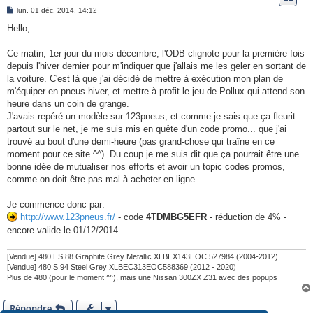
e
M
lun. 01 déc. 2014, 14:12
e
r
s
Hello,
s
a
g
Ce matin, 1er jour du mois décembre, l'ODB clignote pour la première fois
e
depuis l'hiver dernier pour m'indiquer que j'allais me les geler en sortant de
la voiture. C'est là que j'ai décidé de mettre à exécution mon plan de
m'équiper en pneus hiver, et mettre à profit le jeu de Pollux qui attend son
heure dans un coin de grange.
J'avais repéré un modèle sur 123pneus, et comme je sais que ça fleurit
partout sur le net, je me suis mis en quête d'un code promo... que j'ai
trouvé au bout d'une demi-heure (pas grand-chose qui traîne en ce
moment pour ce site ^^). Du coup je me suis dit que ça pourrait être une
bonne idée de mutualiser nos efforts et avoir un topic codes promos,
comme on doit être pas mal à acheter en ligne.
Je commence donc par:
http://www.123pneus.fr/
- code
4TDMBG5EFR
- réduction de 4% -
encore valide le 01/12/2014
[Vendue] 480 ES 88 Graphite Grey Metallic XLBEX143EOC 527984 (2004-2012)
[Vendue] 480 S 94 Steel Grey XLBEC313EOC588369 (2012 - 2020)
Plus de 480 (pour le moment ^^), mais une Nissan 300ZX Z31 avec des popups
Répondre