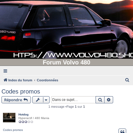
Forum Volvo 480
R
Index du forum
Coordonnées
e
Codes promos
c
Rechercher
Recherche 
Répondre
h
1 message •Page
1
sur
1
e
Hotdog
r
Hyperactif / 480 Mania
c
h
Codes promos