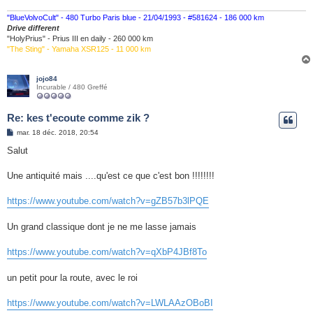
"BlueVolvoCult" - 480 Turbo Paris blue - 21/04/1993 - #581624 - 186 000 km
Drive different
"HolyPrius" - Prius III en daily - 260 000 km
"The Sting" - Yamaha XSR125 - 11 000 km
jojo84
Incurable / 480 Greffé
Re: kes t'ecoute comme zik ?
M
mar. 18 déc. 2018, 20:54
e
s
Salut
s
a
g
Une antiquité mais ....qu'est ce que c'est bon !!!!!!!!
e
https://www.youtube.com/watch?v=gZB57b3lPQE
Un grand classique dont je ne me lasse jamais
https://www.youtube.com/watch?v=qXbP4JBf8To
un petit pour la route, avec le roi
https://www.youtube.com/watch?v=LWLAAzOBoBI