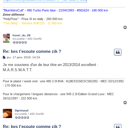
"BlueVolvoCult" - 480 Turbo Paris blue - 21/04/1993 - #581624 - 186 000 km
Drive different
"HolyPrius" - Prius III en daily - 260 000 km
"The Sting" - Yamaha XSR125 - 11 000 km
lionel_du_68
Incurable / 480 Greffé
Re: kes t'ecoute comme zik ?
M
jeu. 17 janv. 2019, 14:24
e
s
Je me souviens d'un de leur titre en 2013/2014 excellent :
s
M.A.R.S.W.A.T.T.
a
g
e
Pour le plaisir / week end : une 480 2.0l BVA : XLBEX315EOC582282 - MEC 02/12/1992
- 170 000 km
Pour le chargement / longues distances : une 945 2.3l Edition Grand Luxe : MEC
26/11/1997 - 222 000 km
Dgrimaud
Incurable / 480 Greffé
Re: kes t'ecoute comme zik ?