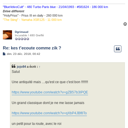
"BlueVolvoCult" - 480 Turbo Paris blue - 21/04/1993 - #581624 - 186 000 km
Drive different
"HolyPrius" - Prius III en daily - 260 000 km
"The Sting" - Yamaha XSR125 - 11 000 km
Dgrimaud
Incurable / 480 Greffé
Re: kes t'ecoute comme zik ?
M
dim. 23 déc. 2018, 00:42
e
s
s
jojo84
a écrit :
↑
a
g
Salut
e
Une antiquité mais ....qu'est ce que c'est bon !!!!!!!!
https://www.youtube.com/watch?v=gZB57b3lPQE
Un grand classique dont je ne me lasse jamais
https://www.youtube.com/watch?v=qXbP4JBf8To
un petit pour la route, avec le roi