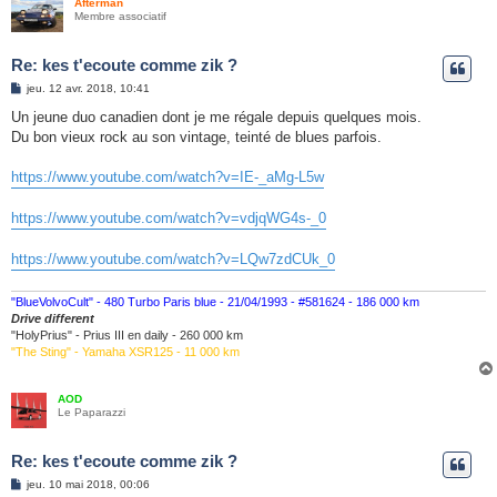
Afterman
Membre associatif
Re: kes t'ecoute comme zik ?
M
jeu. 12 avr. 2018, 10:41
e
s
Un jeune duo canadien dont je me régale depuis quelques mois.
s
Du bon vieux rock au son vintage, teinté de blues parfois.
a
g
e
https://www.youtube.com/watch?v=IE-_aMg-L5w
https://www.youtube.com/watch?v=vdjqWG4s-_0
https://www.youtube.com/watch?v=LQw7zdCUk_0
"BlueVolvoCult" - 480 Turbo Paris blue - 21/04/1993 - #581624 - 186 000 km
Drive different
"HolyPrius" - Prius III en daily - 260 000 km
"The Sting" - Yamaha XSR125 - 11 000 km
AOD
Le Paparazzi
Re: kes t'ecoute comme zik ?
M
jeu. 10 mai 2018, 00:06
e