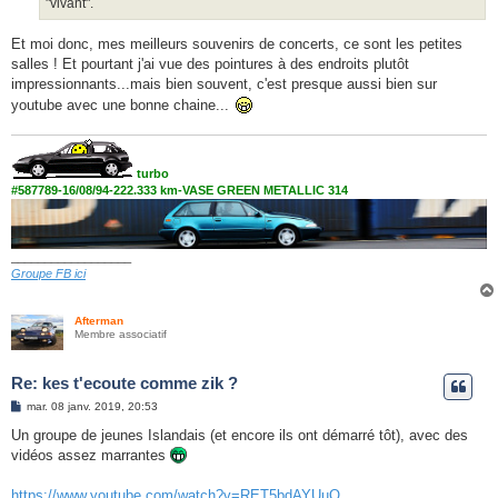
"vivant".
Et moi donc, mes meilleurs souvenirs de concerts, ce sont les petites
salles ! Et pourtant j'ai vue des pointures à des endroits plutôt
impressionnants...mais bien souvent, c'est presque aussi bien sur
youtube avec une bonne chaine...
turbo
#587789-16/08/94-222.333 km-VASE GREEN METALLIC 314
__________________
Groupe FB ici
Afterman
Membre associatif
Re: kes t'ecoute comme zik ?
M
mar. 08 janv. 2019, 20:53
e
s
Un groupe de jeunes Islandais (et encore ils ont démarré tôt), avec des
s
vidéos assez marrantes
a
g
e
https://www.youtube.com/watch?v=RET5bdAYUuQ