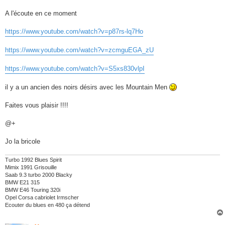
a
g
A l'écoute en ce moment
e
https://www.youtube.com/watch?v=p87rs-lq7Ho
https://www.youtube.com/watch?v=zcmguEGA_zU
https://www.youtube.com/watch?v=S5xs830vlpI
il y a un ancien des noirs désirs avec les Mountain Men
Faites vous plaisir !!!!
@+
Jo la bricole
Turbo 1992 Blues Spirit
Mimix 1991 Grisouille
Saab 9.3 turbo 2000 Blacky
BMW E21 315
BMW E46 Touring 320i
Opel Corsa cabriolet Irmscher
Ecouter du blues en 480 ça détend