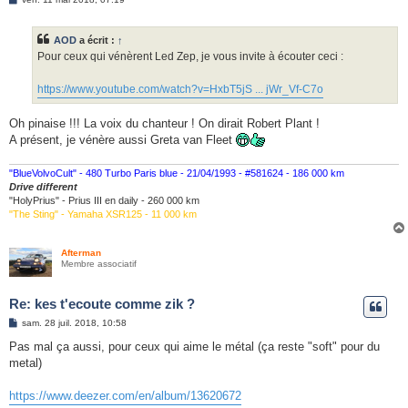
e
s
s
AOD
a écrit :
↑
a
g
Pour ceux qui vénèrent Led Zep, je vous invite à écouter ceci :
e
https://www.youtube.com/watch?v=HxbT5jS ... jWr_Vf-C7o
Oh pinaise !!! La voix du chanteur ! On dirait Robert Plant !
A présent, je vénère aussi Greta van Fleet
"BlueVolvoCult" - 480 Turbo Paris blue - 21/04/1993 - #581624 - 186 000 km
Drive different
"HolyPrius" - Prius III en daily - 260 000 km
"The Sting" - Yamaha XSR125 - 11 000 km
Afterman
Membre associatif
Re: kes t'ecoute comme zik ?
M
sam. 28 juil. 2018, 10:58
e
s
Pas mal ça aussi, pour ceux qui aime le métal (ça reste "soft" pour du
s
metal)
a
g
e
https://www.deezer.com/en/album/13620672