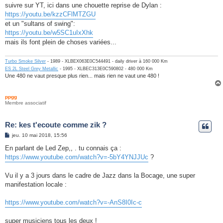
suivre sur YT, ici dans une chouette reprise de Dylan :
https://youtu.be/kzzCFlMTZGU
et un "sultans of swing":
https://youtu.be/w5SC1uIxXhk
mais ils font plein de choses variées...
Turbo Smoke Silver
- 1989 - XLBEX063E0C544491 - daily driver à 160 000 Km
ES 2L Steel Grey Metallic
- 1995 - XLBEC313E0C590802 - 480 000 Km
Une 480 ne vaut presque plus rien... mais rien ne vaut une 480 !
ppgg
Membre associatif
Re: kes t'ecoute comme zik ?
M
jeu. 10 mai 2018, 15:56
e
s
En parlant de Led Zep,, . tu connais ça :
s
https://www.youtube.com/watch?v=-5bY4YNJJUc
?
a
g
e
Vu il y a 3 jours dans le cadre de Jazz dans la Bocage, une super
manifestation locale :
https://www.youtube.com/watch?v=-AnS8I0Ic-c
super musiciens tous les deux !