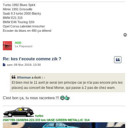
Turbo 1992 Blues Spirit
Mimix 1991 Grisouille
Saab 9.3 turbo 2000 Blacky
BMW E21 315
BMW E46 Touring 320i
Opel Corsa cabriolet Irmscher
Ecouter du blues en 480 ça détend
AOD
Le Paparazzi
Re: kes t'ecoute comme zik ?
M
sam. 09 févr. 2019, 13:30
e
s
s
Afterman
a écrit :
↑
a
g
Et bien moi le 11 avril je serai (en principe car je n'ai pas encore pris les
e
places) au concert de Neal Morse, qui passe à 2 pas de chez wam.
C'est bon ça, tu nous racontera !!!
turbo
#587789-16/08/94-222.333 km-VASE GREEN METALLIC 314