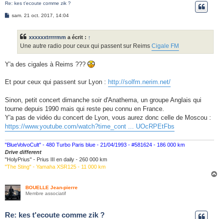
Re: kes t'ecoute comme zik ?
e
M
sam. 21 oct. 2017, 14:04
r
e
s
s
xxxxxxtrrrrmm
a écrit :
↑
a
g
Une autre radio pour ceux qui passent sur Reims
Cigale FM
e
Y'a des cigales à Reims ???
Et pour ceux qui passent sur Lyon :
http://solfm.nerim.net/
Sinon, petit concert dimanche soir d'Anathema, un groupe Anglais qui
tourne depuis 1990 mais qui reste peu connu en France.
Y'a pas de vidéo du concert de Lyon, vous aurez donc celle de Moscou :
https://www.youtube.com/watch?time_cont ... UOcRPEtFbs
"BlueVolvoCult" - 480 Turbo Paris blue - 21/04/1993 - #581624 - 186 000 km
Drive different
"HolyPrius" - Prius III en daily - 260 000 km
"The Sting" - Yamaha XSR125 - 11 000 km
BOUELLE Jean-pierre
Membre associatif
Re: kes t'ecoute comme zik ?