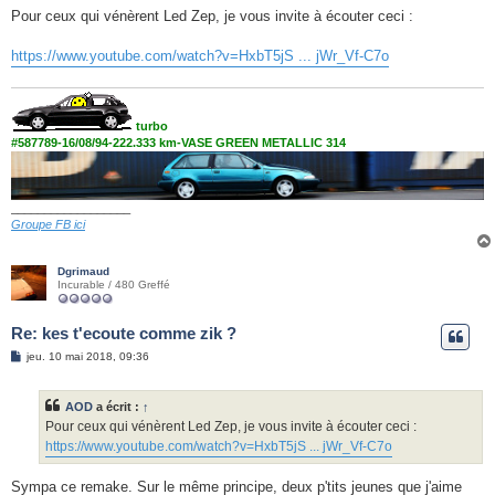
s
Pour ceux qui vénèrent Led Zep, je vous invite à écouter ceci :
s
a
g
https://www.youtube.com/watch?v=HxbT5jS ... jWr_Vf-C7o
e
turbo
#587789-16/08/94-222.333 km-VASE GREEN METALLIC 314
__________________
Groupe FB ici
Dgrimaud
Incurable / 480 Greffé
Re: kes t'ecoute comme zik ?
M
jeu. 10 mai 2018, 09:36
e
s
s
AOD
a écrit :
↑
a
g
Pour ceux qui vénèrent Led Zep, je vous invite à écouter ceci :
e
https://www.youtube.com/watch?v=HxbT5jS ... jWr_Vf-C7o
Sympa ce remake. Sur le même principe, deux p'tits jeunes que j'aime