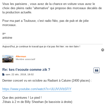
Vous les parisiens , vous avez de la chance en voiture vous avez le
choix des pleins radio "alternative" qui propose des morceaux decalés de
la production actuelle.
Pour ma part a Toulouse, c'est radio Néo, pas de pub et de jolie
morceaux.
a+
antoine
Aujourd'hui, je continue le travail que je n'ai pas fini hier: ne rien faire !
Afterman
Membre associatif
Re: kes t'ecoute comme zik ?
M
sam. 22 déc. 2018, 18:02
e
s
Dernier concert vu en octobre au Radiant à Caluire (2400 places) :
s
a
g
https://www.youtube.com/watch?v=ULUVUVbSFIY
e
Que des pointures ! Le pied !
J'étais à 2 m de Billy Sheehan (le bassiste à droite)