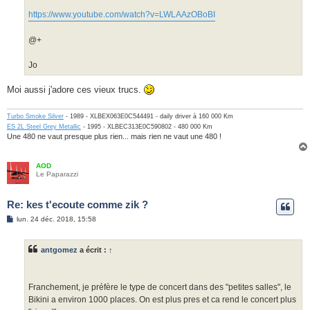
https://www.youtube.com/watch?v=LWLAAzOBoBI
@+
Jo
Moi aussi j'adore ces vieux trucs.
Turbo Smoke Silver
- 1989 - XLBEX063E0C544491 - daily driver à 160 000 Km
ES 2L Steel Grey Metallic
- 1995 - XLBEC313E0C590802 - 480 000 Km
Une 480 ne vaut presque plus rien... mais rien ne vaut une 480 !
AOD
Le Paparazzi
Re: kes t'ecoute comme zik ?
M
lun. 24 déc. 2018, 15:58
e
s
s
antgomez
a écrit :
↑
a
g
e
Franchement, je préfère le type de concert dans des "petites salles", le
Bikini a environ 1000 places. On est plus pres et ca rend le concert plus