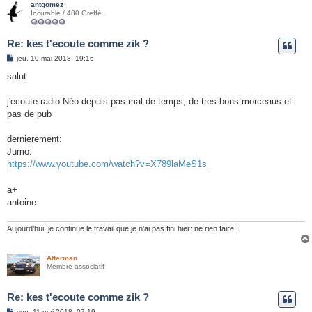
antgomez
Incurable / 480 Greffé
Re: kes t'ecoute comme zik ?
M
jeu. 10 mai 2018, 19:16
e
s
salut
s
a
g
j'ecoute radio Néo depuis pas mal de temps, de tres bons morceaus et
e
pas de pub
dernierement:
Jumo:
https://www.youtube.com/watch?v=X789laMeS1s
a+
antoine
Aujourd'hui, je continue le travail que je n'ai pas fini hier: ne rien faire !
Afterman
Membre associatif
Re: kes t'ecoute comme zik ?
M
ven. 11 mai 2018, 07:19