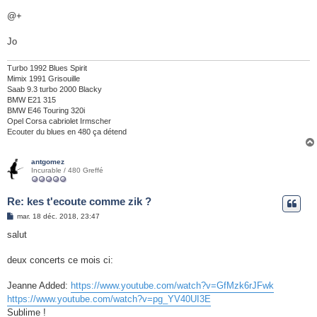
@+
Jo
Turbo 1992 Blues Spirit
Mimix 1991 Grisouille
Saab 9.3 turbo 2000 Blacky
BMW E21 315
BMW E46 Touring 320i
Opel Corsa cabriolet Irmscher
Ecouter du blues en 480 ça détend
antgomez
Incurable / 480 Greffé
Re: kes t'ecoute comme zik ?
M
mar. 18 déc. 2018, 23:47
e
s
salut
s
a
g
deux concerts ce mois ci:
e
Jeanne Added:
https://www.youtube.com/watch?v=GfMzk6rJFwk
https://www.youtube.com/watch?v=pg_YV40UI3E
Sublime !