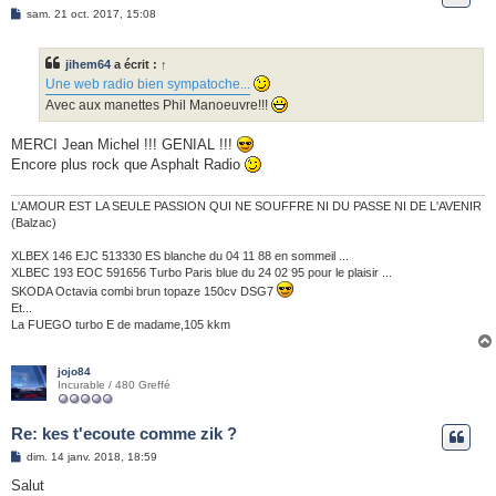
M
sam. 21 oct. 2017, 15:08
e
s
s
jihem64
a écrit :
↑
a
g
Une web radio bien sympatoche...
e
Avec aux manettes Phil Manoeuvre!!!
MERCI Jean Michel !!! GENIAL !!!
Encore plus rock que Asphalt Radio
L'AMOUR EST LA SEULE PASSION QUI NE SOUFFRE NI DU PASSE NI DE L'AVENIR
(Balzac)
XLBEX 146 EJC 513330 ES blanche du 04 11 88 en sommeil ...
XLBEC 193 EOC 591656 Turbo Paris blue du 24 02 95 pour le plaisir ...
SKODA Octavia combi brun topaze 150cv DSG7
Et...
La FUEGO turbo E de madame,105 kkm
jojo84
Incurable / 480 Greffé
Re: kes t'ecoute comme zik ?
M
dim. 14 janv. 2018, 18:59
e
s
Salut
s