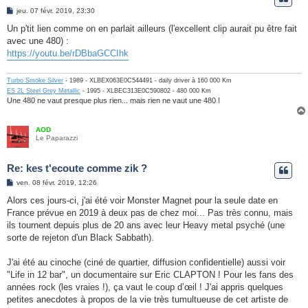
M
jeu. 07 févr. 2019, 23:30
e
s
Un p'tit lien comme on en parlait ailleurs (l'excellent clip aurait pu être fait
s
avec une 480) :
a
g
https://youtu.be/rDBbaGCCIhk
e
Turbo Smoke Silver
- 1989 - XLBEX063E0C544491 - daily driver à 160 000 Km
ES 2L Steel Grey Metallic
- 1995 - XLBEC313E0C590802 - 480 000 Km
Une 480 ne vaut presque plus rien... mais rien ne vaut une 480 !
AOD
Le Paparazzi
Re: kes t'ecoute comme zik ?
M
ven. 08 févr. 2019, 12:26
e
s
Alors ces jours-ci, j'ai été voir Monster Magnet pour la seule date en
s
France prévue en 2019 à deux pas de chez moi... Pas très connu, mais
a
g
ils tournent depuis plus de 20 ans avec leur Heavy metal psyché (une
e
sorte de rejeton d'un Black Sabbath).
J'ai été au cinoche (ciné de quartier, diffusion confidentielle) aussi voir
"Life in 12 bar", un documentaire sur Eric CLAPTON ! Pour les fans des
années rock (les vraies !), ça vaut le coup d’œil ! J'ai appris quelques
petites anecdotes à propos de la vie très tumultueuse de cet artiste de