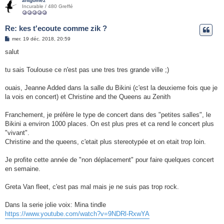
antgomez
Incurable / 480 Greffé
Re: kes t'ecoute comme zik ?
M
mer. 19 déc. 2018, 20:59
e
s
salut
s
a
g
tu sais Toulouse ce n'est pas une tres tres grande ville ;)
e
ouais, Jeanne Added dans la salle du Bikini (c'est la deuxieme fois que je
la vois en concert) et Christine and the Queens au Zenith
Franchement, je préfère le type de concert dans des "petites salles", le
Bikini a environ 1000 places. On est plus pres et ca rend le concert plus
"vivant".
Christine and the queens, c'etait plus stereotypée et on etait trop loin.
Je profite cette année de "non déplacement" pour faire quelques concert
en semaine.
Greta Van fleet, c'est pas mal mais je ne suis pas trop rock.
Dans la serie jolie voix: Mina tindle
https://www.youtube.com/watch?v=9NDRl-RxwYA