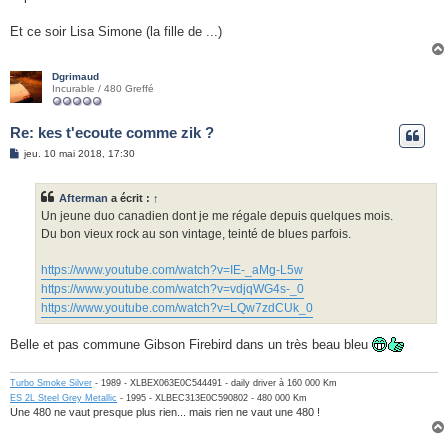
Et ce soir Lisa Simone (la fille de ...)
Dgrimaud
Incurable / 480 Greffé
Re: kes t'ecoute comme zik ?
M
jeu. 10 mai 2018, 17:30
e
s
s
Afterman
a écrit :
↑
a
g
Un jeune duo canadien dont je me régale depuis quelques mois.
e
Du bon vieux rock au son vintage, teinté de blues parfois.
https://www.youtube.com/watch?v=IE-_aMg-L5w
https://www.youtube.com/watch?v=vdjqWG4s-_0
https://www.youtube.com/watch?v=LQw7zdCUk_0
Belle et pas commune Gibson Firebird dans un très beau bleu
Turbo Smoke Silver
- 1989 - XLBEX063E0C544491 - daily driver à 160 000 Km
ES 2L Steel Grey Metallic
- 1995 - XLBEC313E0C590802 - 480 000 Km
Une 480 ne vaut presque plus rien... mais rien ne vaut une 480 !