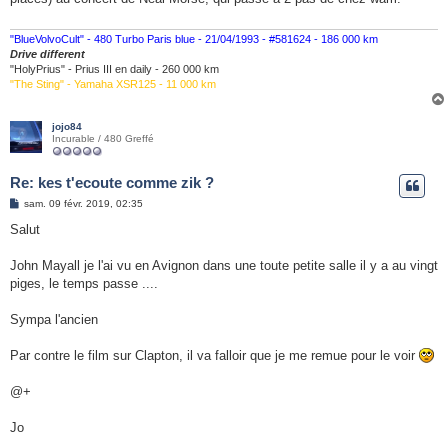
a
g
e
"BlueVolvoCult" - 480 Turbo Paris blue - 21/04/1993 - #581624 - 186 000 km
Drive different
"HolyPrius" - Prius III en daily - 260 000 km
"The Sting" - Yamaha XSR125 - 11 000 km
jojo84
Incurable / 480 Greffé
Re: kes t'ecoute comme zik ?
M
sam. 09 févr. 2019, 02:35
e
s
Salut
s
a
g
John Mayall je l'ai vu en Avignon dans une toute petite salle il y a au vingt
e
piges, le temps passe ....
Sympa l'ancien
Par contre le film sur Clapton, il va falloir que je me remue pour le voir
@+
Jo