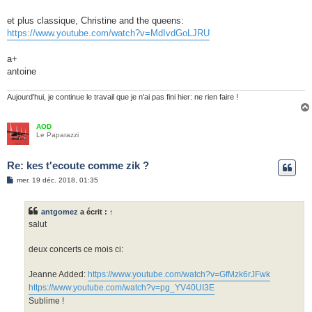
et plus classique, Christine and the queens:
https://www.youtube.com/watch?v=MdIvdGoLJRU
a+
antoine
Aujourd'hui, je continue le travail que je n'ai pas fini hier: ne rien faire !
AOD
Le Paparazzi
Re: kes t'ecoute comme zik ?
M
mer. 19 déc. 2018, 01:35
e
s
s
antgomez
a écrit :
↑
a
g
salut
e
deux concerts ce mois ci:
Jeanne Added:
https://www.youtube.com/watch?v=GfMzk6rJFwk
https://www.youtube.com/watch?v=pg_YV40UI3E
Sublime !