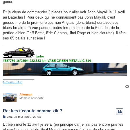
génie.
Et je viens de commander 2 places pour aller voir John Mayall le 11 avril
au Bataclan ! Pour ceux qui ne connaissent pas John Mayall, c'est
grosso merdo le premier bluesman Anglais (donc blanc) qui avec ses
blues breakers à vue passer toutes les pointures de la 6 cordes de la
perfide albion (Jeff Beck, Eric Clapton, Jimi Page et bien d'autres). Il fête
ses 85 balais sur scène !
turbo
#587789-16/08/94-222.333 km-VASE GREEN METALLIC 314
__________________
Groupe FB ici
Afterman
Membre associatif
Re: kes t'ecoute comme zik ?
M
ven. 08 févr. 2019, 23:04
e
s
Et bien moi le 11 avril je serai (en principe car je n'ai pas encore pris les
s
places) au concert de Neal Morse, qui passe à 2 pas de chez wam.