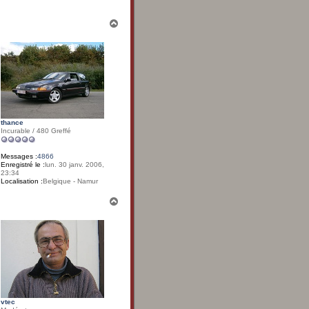
H
a
u
t
thance
Incurable / 480 Greffé
Messages :
4866
Enregistré le :
lun. 30 janv. 2006,
23:34
Localisation :
Belgique - Namur
H
a
u
t
vtec