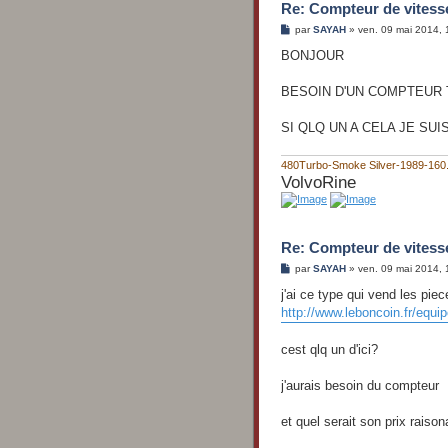
Re: Compteur de vitess
M
par
SAYAH
»
ven. 09 mai 2014, 
e
s
BONJOUR
s
a
g
BESOIN D'UN COMPTEUR 
e
SI QLQ UN A CELA JE S
480Turbo-Smoke Silver-1989-16
VolvoRine
Re: Compteur de vitess
M
par
SAYAH
»
ven. 09 mai 2014, 
e
s
j'ai ce type qui vend les pie
s
http://www.leboncoin.fr/equ
a
g
e
cest qlq un d'ici?
j'aurais besoin du compteur
et quel serait son prix raiso