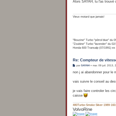
s
Alors SAYAH, tu l'as trouvé 
s
a
g
e
Vieux motard que jamais!
"Bouzine" Turbo "pétrol blue" d
"Zoubine" Turbo "lavender" du 
Honda 600 Transalp (07/1991) ex
Re: Compteur de vitess
M
par
SAYAH
»
mar. 09 juil. 2013, 
e
s
non j ai abandonner pour le 
s
a
g
vais suivre le conseil au de
e
je vais faire controler les ci
caisse
480Turbo-Smoke Silver-1989-16
VolvoRine