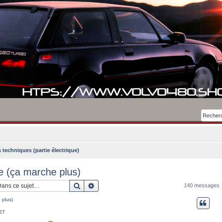
 techniques (partie électrique)
e (ça marche plus)
Rechercher
Recherche avancée
140 messages
 plus)
:27