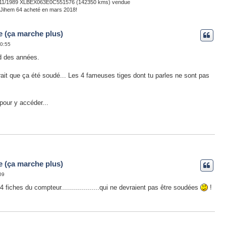
02/11/1989 XLBEX063E0C551576 (142350 kms) vendue
 Jihem 64 acheté en mars 2018!
e (ça marche plus)
20:55
d des années.
ait que ça été soudé... Les 4 fameuses tiges dont tu parles ne sont pas
pour y accéder...
e (ça marche plus)
09
 fiches du compteur...................qui ne devraient pas être soudées
!