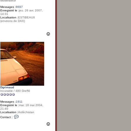
Modérateur
Messages :
8697
Enregistré le :
jeu. 26 avr. 2007,
14:31
Localisation :
ESTIBEAUX
(environs de DAX)
H
a
u
t
Dgrimaud
Incurable / 480 Greffé
Messages :
1911
Enregistré le :
mar. 18 mai 2004,
21:40
Localisation :
Ardèchistan
C
Contact :
o
n
H
t
a
a