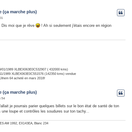
e (ça marche plus)
:01
! Dis moi que je rêve
! Ah si seulement j'étais encore en région
u 09/01/1989 XLBEX063E0C532907 ( 432000 kms)
02/11/1989 XLBEX063E0C551576 (142350 kms) vendue
 Jihem 64 acheté en mars 2018!
e (ça marche plus)
4:54
fallait je pourrais parier quelques billets sur le bon état de santé de ton
une loupe et contrôles les soudures sur ton tachy...
ES AM 1992, EX143EA, Blanc 234