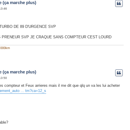
e (ça marche plus)
13:46
TURBO DE 89 D'URGENCE SVP
UIS PRENEUR SVP JE CRAQUE SANS COMPTEUR CEST LOURD
0.000km
e (ça marche plus)
13:50
ces compteur et Feux arrieres mais il me dit que qlq un va les lui acheter
ipement_auto ... tm?ca=12_s
nable?