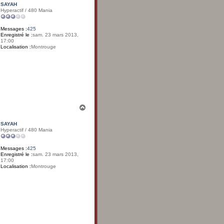
u
c
SAYAH
t
t
Hyperactif / 480 Mania
e
r
D
Messages :
425
g
Enregistré le :
sam. 23 mars 2013,
r
17:00
i
Localisation :
Montrouge
m
a
u
d
H
a
u
SAYAH
t
Hyperactif / 480 Mania
Messages :
425
Enregistré le :
sam. 23 mars 2013,
17:00
Localisation :
Montrouge