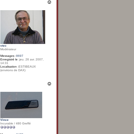
H
a
u
t
vtec
Modérateur
Messages :
8697
Enregistré le :
jeu. 26 avr. 2007,
14:31
Localisation :
ESTIBEAUX
(environs de DAX)
H
a
u
t
Vince
Incurable / 480 Greffé