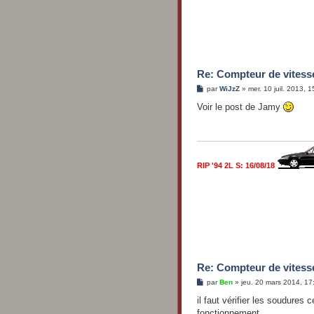
Re: Compteur de vitess
M
par
WiJzZ
»
mer. 10 juil. 2013, 
e
s
Voir le post de Jamy
s
a
g
e
RIP '94 2L S: 16/08/18
Re: Compteur de vitess
M
par
Ben
»
jeu. 20 mars 2014, 17
e
s
il faut vérifier les soudures 
s
fonctionnement