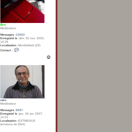
Ben
Modérateur
Messages :
10693
Enregistré le :
dim. 02 nov. 2003,
14:26
Localisation :
Montbéliard (25)
C
Contact :
o
n
H
t
a
a
u
c
t
t
e
r
B
e
n
vtec
Modérateur
Messages :
8697
Enregistré le :
jeu. 26 avr. 2007,
14:31
Localisation :
ESTIBEAUX
(environs de DAX)