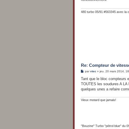
a
g
e
480 turbo 05/91 #563345 avec la 
Re: Compteur de vitess
M
par
vtec
»
jeu. 20 mars 2014, 1
e
s
Tant que le bloc compteurs e
s
TOUTES les soudures A LA 
a
g
quelques unes a refaire com
e
Vieux motard que jamais!
"Bouzine" Turbo "pétrol blue" d