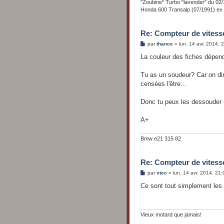
"Zoubine" Turbo "lavender" du 
Honda 600 Transalp (07/1991) ex
Re: Compteur de vitess
M
par
thance
»
lun. 14 avr. 2014, 
e
s
La couleur des fiches dépen
s
a
g
Tu as un soudeur? Car on dir
e
censées l'être...
Donc tu peux les dessouder 
A+
Bmw e21 315 82
Re: Compteur de vitess
M
par
vtec
»
lun. 14 avr. 2014, 21:
e
s
Ce sont tout simplement les 4
s
a
g
e
Vieux motard que jamais!