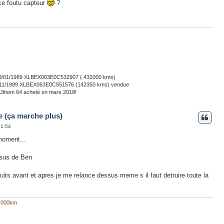
ce foutu capteur
?
u 09/01/1989 XLBEX063E0C532907 ( 432000 kms)
02/11/1989 XLBEX063E0C551576 (142350 kms) vendue
 Jihem 64 acheté en mars 2018!
e (ça marche plus)
21:54
moment...
ssus de Ben
rcuits avant et apres je me relance dessus meme s il faut detruire toute la
0.000km