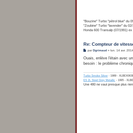
"Bouzine" Turbo "pétrol blue" d
"Zoubine" Turbo "lavender" du 
Honda 600 Transalp (07/1991) ex
Re: Compteur de vitess
M
par
Dgrimaud
»
lun. 14 avr. 201
e
s
Ouais, enlève l'étain avec u
s
besoin : le problème chronique
a
g
e
Turbo Smoke Silver
- 1989 - XLBEX063E
ES 2L Steel Grey Metallic
- 1995 - XLB
Une 480 ne vaut presque plus rien.