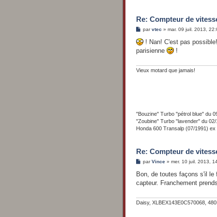
Re: Compteur de vitess
M
par
vtec
»
mar. 09 juil. 2013, 22
e
s
! Nan! C'est pas possible
s
parisienne
!
a
g
e
Vieux motard que jamais!
"Bouzine" Turbo "pétrol blue" d
"Zoubine" Turbo "lavender" du 
Honda 600 Transalp (07/1991) ex
Re: Compteur de vitess
M
par
Vince
»
mer. 10 juil. 2013, 1
e
s
Bon, de toutes façons s'il le 
s
capteur. Franchement prends 
a
g
e
Daisy, XLBEX143E0C570068, 480