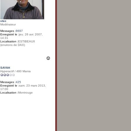
vtec
Modérateur
Messages :
8697
Enregistré le :
jeu. 26 avr. 2007,
14:31
Localisation :
ESTIBEAUX
(environs de DAX)
H
a
u
SAYAH
t
Hyperactif / 480 Mania
Messages :
425
Enregistré le :
sam. 23 mars 2013,
17:00
Localisation :
Montrouge