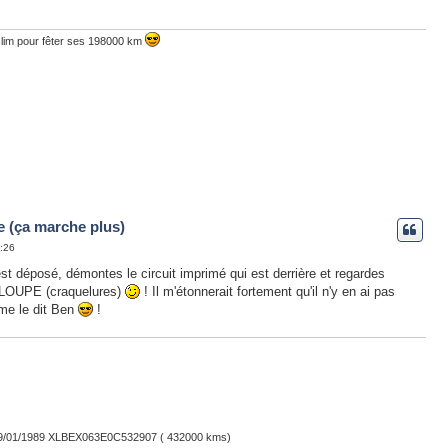
clim pour fêter ses 198000 km
e (ça marche plus)
8:26
st déposé, démontes le circuit imprimé qui est derrière et regardes
LOUPE (craquelures)
! Il m'étonnerait fortement qu'il n'y en ai pas
me le dit Ben
!
u 09/01/1989 XLBEX063E0C532907 ( 432000 kms)