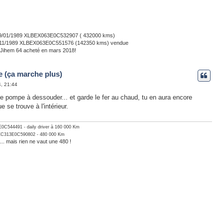
u 09/01/1989 XLBEX063E0C532907 ( 432000 kms)
02/11/1989 XLBEX063E0C551576 (142350 kms) vendue
 Jihem 64 acheté en mars 2018!
e (ça marche plus)
4, 21:44
ne pompe à dessouder... et garde le fer au chaud, tu en aura encore
 se trouve à l'intérieur.
0C544491 - daily driver à 160 000 Km
EC313E0C590802 - 480 000 Km
.. mais rien ne vaut une 480 !