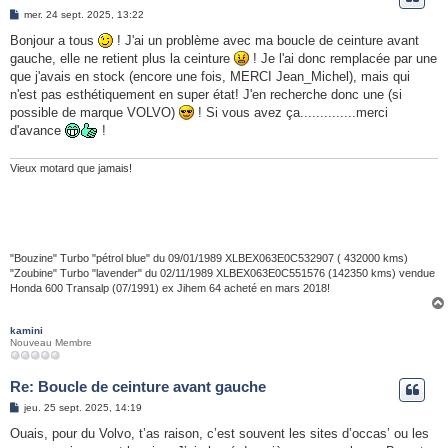
e
M
mer. 24 sept. 2025, 13:22
e
r
s
Bonjour a tous
! J'ai un problème avec ma boucle de ceinture avant
s
gauche, elle ne retient plus la ceinture
! Je l'ai donc remplacée par une
a
g
que j'avais en stock (encore une fois, MERCI Jean_Michel), mais qui
e
n'est pas esthétiquement en super état! J'en recherche donc une (si
possible de marque VOLVO)
! Si vous avez ça..............merci
d'avance
!
Vieux motard que jamais!
"Bouzine" Turbo "pétrol blue" du 09/01/1989 XLBEX063E0C532907 ( 432000 kms)
"Zoubine" Turbo "lavender" du 02/11/1989 XLBEX063E0C551576 (142350 kms) vendue
Honda 600 Transalp (07/1991) ex Jihem 64 acheté en mars 2018!
kamini
Nouveau Membre
Re: Boucle de ceinture avant gauche
M
jeu. 25 sept. 2025, 14:19
e
s
Ouais, pour du Volvo, t’as raison, c’est souvent les sites d’occas’ ou les
s