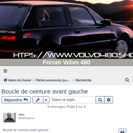
Forum Volvo 480
R
Index du forum
Petites annonces (supprimées après 90 jours d'inactivité)
Recherche
e
Boucle de ceinture avant gauche
c
Rechercher
Recherche 
Répondre
h
8 messages •Page
1
sur
1
e
vtec
r
Modérateur
c
h
Boucle de ceinture avant gauche