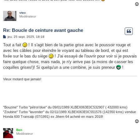
vtec
Modérateur
Re: Boucle de ceinture avant gauche
M
jeu. 25 sept. 2025, 18:18
e
s
Tout a fait
! Il s'agit bien de la partie grise avec le poussoir rouge et
s
avec les câbles pour éteindre le voyant au tableau de bord, et qui est
a
g
fixée sur le bas du siège
! J'ai essayé de l'ouvrir pour voir si je pouvais
e
faire quelque chose, mais nada, je n'y arrive pas (a moins de casser les
coquilles grises!)! Si quelqu'un a une combine, je suis preneur
!
Vieux motard que jamais!
"Bouzine" Turbo "pétrol blue" du 09/01/1989 XLBEX063E0C532907 ( 432000 kms)
"Zoubine" Turbo "lavender" du 02/11/1989 XLBEX063E0C551576 (142350 kms) vendue
Honda 600 Transalp (07/1991) ex Jihem 64 acheté en mars 2018!
Ben
Modérateur