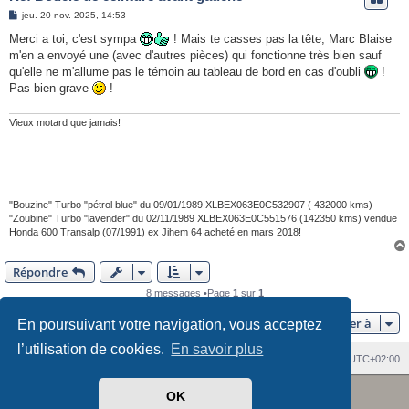
M
jeu. 20 nov. 2025, 14:53
e
s
Merci a toi, c'est sympa
! Mais te casses pas la tête, Marc Blaise
s
m'en a envoyé une (avec d'autres pièces) qui fonctionne très bien sauf
a
g
qu'elle ne m'allume pas le témoin au tableau de bord en cas d'oubli
!
e
Pas bien grave
!
Vieux motard que jamais!
"Bouzine" Turbo "pétrol blue" du 09/01/1989 XLBEX063E0C532907 ( 432000 kms)
"Zoubine" Turbo "lavender" du 02/11/1989 XLBEX063E0C551576 (142350 kms) vendue
Honda 600 Transalp (07/1991) ex Jihem 64 acheté en mars 2018!
Répondre
8 messages •Page
1
sur
1
Aller à
En poursuivant votre navigation, vous acceptez
l’utilisation de cookies.
En savoir plus
Index du forum
Heures au format
UTC+02:00
Revolution style by
Semi_Deus
Développé par
phpBB
® Forum Software © phpBB Limited
OK
Traduit par
phpBB-fr.com