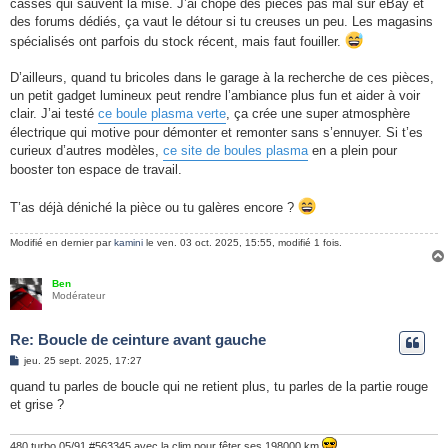
casses qui sauvent la mise. J’ai chopé des pièces pas mal sur eBay et
a
g
des forums dédiés, ça vaut le détour si tu creuses un peu. Les magasins
e
spécialisés ont parfois du stock récent, mais faut fouiller.
D’ailleurs, quand tu bricoles dans le garage à la recherche de ces pièces,
un petit gadget lumineux peut rendre l’ambiance plus fun et aider à voir
clair. J’ai testé
ce boule plasma verte
, ça crée une super atmosphère
électrique qui motive pour démonter et remonter sans s’ennuyer. Si t’es
curieux d’autres modèles,
ce site de boules plasma
en a plein pour
booster ton espace de travail.
T’as déjà déniché la pièce ou tu galères encore ?
Modifié en dernier par
kamini
le ven. 03 oct. 2025, 15:55, modifié 1 fois.
Ben
Modérateur
Re: Boucle de ceinture avant gauche
M
jeu. 25 sept. 2025, 17:27
e
s
quand tu parles de boucle qui ne retient plus, tu parles de la partie rouge
s
et grise ?
a
g
e
480 turbo 05/91 #563345 avec la clim pour fêter ses 198000 km