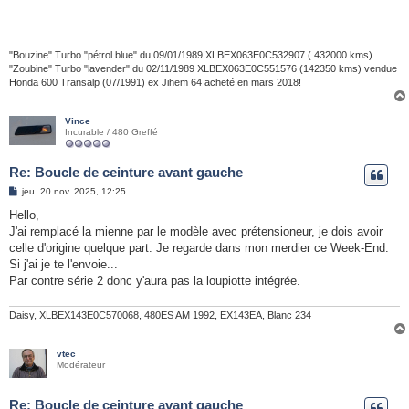
"Bouzine" Turbo "pétrol blue" du 09/01/1989 XLBEX063E0C532907 ( 432000 kms)
"Zoubine" Turbo "lavender" du 02/11/1989 XLBEX063E0C551576 (142350 kms) vendue
Honda 600 Transalp (07/1991) ex Jihem 64 acheté en mars 2018!
Vince
Incurable / 480 Greffé
Re: Boucle de ceinture avant gauche
M
jeu. 20 nov. 2025, 12:25
e
s
Hello,
s
J'ai remplacé la mienne par le modèle avec prétensioneur, je dois avoir
a
g
celle d'origine quelque part. Je regarde dans mon merdier ce Week-End.
e
Si j'ai je te l'envoie...
Par contre série 2 donc y'aura pas la loupiotte intégrée.
Daisy, XLBEX143E0C570068, 480ES AM 1992, EX143EA, Blanc 234
vtec
Modérateur
Re: Boucle de ceinture avant gauche