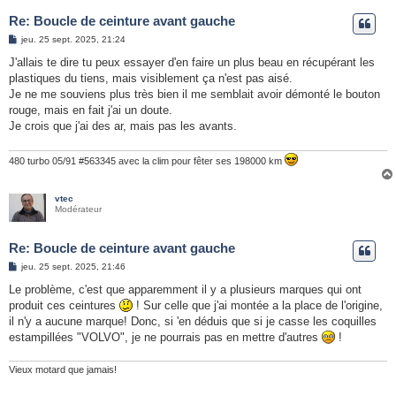
Re: Boucle de ceinture avant gauche
M
jeu. 25 sept. 2025, 21:24
e
s
J'allais te dire tu peux essayer d'en faire un plus beau en récupérant les
s
plastiques du tiens, mais visiblement ça n'est pas aisé.
a
g
Je ne me souviens plus très bien il me semblait avoir démonté le bouton
e
rouge, mais en fait j'ai un doute.
Je crois que j'ai des ar, mais pas les avants.
480 turbo 05/91 #563345 avec la clim pour fêter ses 198000 km
vtec
Modérateur
Re: Boucle de ceinture avant gauche
M
jeu. 25 sept. 2025, 21:46
e
s
Le problème, c'est que apparemment il y a plusieurs marques qui ont
s
produit ces ceintures
! Sur celle que j'ai montée a la place de l'origine,
a
g
il n'y a aucune marque! Donc, si 'en déduis que si je casse les coquilles
e
estampillées "VOLVO", je ne pourrais pas en mettre d'autres
!
Vieux motard que jamais!