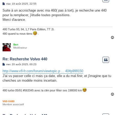
e
M
mar. 19 août 2025, 22:55
e
r
s
Suite à un accrochage avec ma 460( pas à tort), je recherche une 440
s
pour la remplacer, j'étudie toutes propositions.
a
g
Merci d'avance.
e
480 Turbo 93, 94, 1,7 Paris Edition, TT 2l.
480 quand tu nous tiens
.
Ben
Modérateur
Re: Recherche Volvo 440
M
mer. 20 août 2025, 00:23
e
s
http://www.vfl-fr.com/forum/viewtopic.p ... 40#p999150
s
J'ai vu passer celle ci mais ça date, elle a du mal.finir, et j'imagine que tu
a
g
cherches un modèle moins incertain.
e
480 turbo 05/91 #563345 avec la clim pour fêter ses 198000 km
V60-V480
Membre associatif