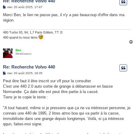
Re: Recherche Volvo 440
M
mer. 20 août 2025, 17:47
e
s
Merci Ben, le lien ne passe pas, il n'y a pas beaucoup d'offre dans ma
s
région.
a
g
e
480 Turbo 93, 94, 1,7 Paris Edition, TT 2l.
480 quand tu nous tiens
.
Ben
Modérateur
Re: Recherche Volvo 440
M
mer. 20 août 2025, 18:35
e
s
Peut être faut il être inscrit sur vfl pour la consulter.
s
C'est une 440 2.0 auto sortie de grange à débarrasser en basse
a
g
Normandie. Ça date elle est peut être partie à la cassé.
e
Tiens je te copie le texte :
"A tout hasard, même si je pressens que ça ne va intéresser personne, je
connais une 440 de 1995, 2 litres atmo boa qui va partir à la casse,
immobilisée dans une grange depuis longtemps. Voilà, si ça intéresse
qqun, faites-moi signe.