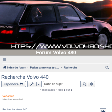
Forum Volvo 480
R
Index du forum
Petites annonces (supprimées après 90 jours d'inactivité)
Recherche
e
Recherche Volvo 440
c
Rechercher
Recherche 
Répondre
h
4 messages •Page
1
sur
1
e
V60-V480
r
Membre associatif
c
h
Recherche Volvo 440