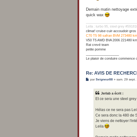
Demain matin nettoyage extéri
quick wax
Leïla : turbo 95, steel grey #591
climat'-cruise-cuir-accoudoir-gr
C70 T5 98 safran BVM 273480 k
V50 T5 AWD BVA 2006 221480 k
Rat crevé team
petite pomme
__________________
Le plaisir de conduire commence où
Re: AVIS DE RECHERCH
M
par
Seigneur88
»
sam. 29 sept.
e
s
s
Jerlab a écrit :
a
g
Et ce sera une steel gre
e
Hélas ce ne sera pas Lei
Ce sera donc la 480 de 
Je viens de nettoyer l'inté
Leila