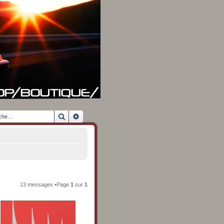
Rechercher
Recherche avancée
13 messages •Page
1
sur
1