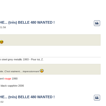
E... (très) BELLE 480 WANTED !
 21:58
steel grey metallic 1993 - Pour toi, Z.
ite. C'est vraiment... impressionnant
iseré
rouge
1990
black sapphire 2006
E... (très) BELLE 480 WANTED !
2:02