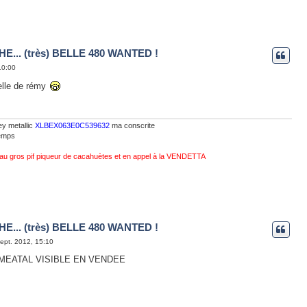
E... (très) BELLE 480 WANTED !
10:00
elle de rémy
ey metallic
XLBEX063E0C539632
ma conscrite
emps
 au gros pif piqueur de cacahuètes et en appel à la VENDETTA
E... (très) BELLE 480 WANTED !
sept. 2012, 15:10
 MEATAL VISIBLE EN VENDEE