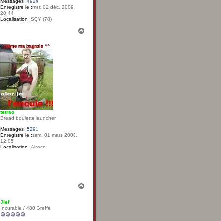
Messages :
4926
Enregistré le :
mer. 02 déc. 2009,
20:44
Localisation :
SQY (78)
H
a
u
t
tetrao
Bread boulette launcher
Messages :
5291
Enregistré le :
sam. 01 mars 2008,
12:05
Localisation :
Alsace
H
a
u
Jief
t
Incurable / 480 Greffé