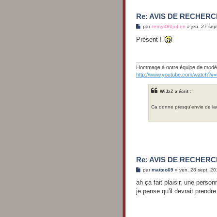
Re: AVIS DE RECHERCH
M
par
remy480julien
»
jeu. 27 sep
e
s
Présent !
s
a
g
e
Hommage à notre équipe de modéra
http://www.youtube.com/watch?v
WiJzZ a écrit :
Ca donne presqu'envie de la
Re: AVIS DE RECHERCH
M
par
matteo69
»
ven. 28 sept. 20
e
s
ah ça fait plaisir, une perso
s
je pense qu'il devrait prendr
a
g
e