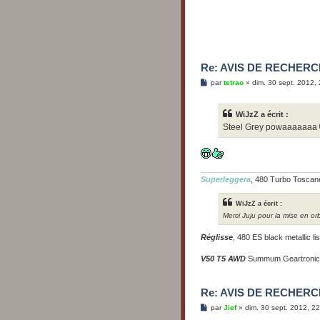
Re: AVIS DE RECHERCH
M
par
tetrao
»
dim. 30 sept. 2012,
e
s
s
WiJzZ a écrit :
a
g
Steel Grey powaaaaaaa
e
Superleggera
, 480 Turbo Toscane 
WiJzZ a écrit :
Merci Juju pour la mise en orb
Réglisse
, 480 ES black metallic l
V50 T5 AWD
Summum Geartronic 
Re: AVIS DE RECHERCH
M
par
Jief
»
dim. 30 sept. 2012, 2
e