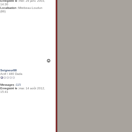
Enregistré le :
mer. 29 janv. 2003,
14:30
Localisation :
Mirebeau-Loudun
(86)
H
a
u
Seigneur88
t
Actif / 480 Dada
Messages :
115
Enregistré le :
mar. 14 août 2012,
15:41