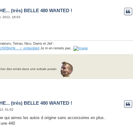
E... (très) BELLE 480 WANTED !
t. 2012, 18:03
teurs, Tetrao, Nico, Dams et Jief :
=U5RBjoHk ... r_embedded
Je m en remets pas...
cher des ronds dans une turbale putain
E... (très) BELLE 480 WANTED !
12, 01:02
nne qui aimes les autos d origine sans accessoires en plus..
e une 440