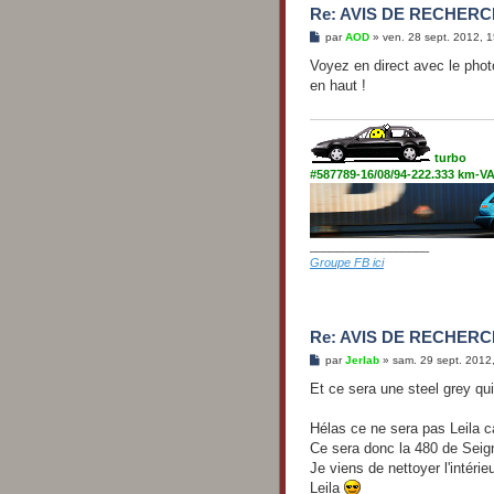
Re: AVIS DE RECHERCH
M
par
AOD
»
ven. 28 sept. 2012, 
e
s
Voyez en direct avec le phot
s
en haut !
a
g
e
turbo
#587789-16/08/94-222.333 km-
__________________
Groupe FB ici
Re: AVIS DE RECHERCH
M
par
Jerlab
»
sam. 29 sept. 2012
e
s
Et ce sera une steel grey qu
s
a
g
Hélas ce ne sera pas Leila c
e
Ce sera donc la 480 de Seig
Je viens de nettoyer l'intérieu
Leila