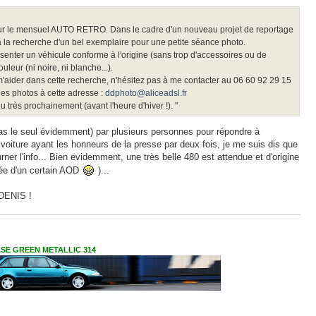
ur le mensuel AUTO RETRO. Dans le cadre d'un nouveau projet de reportage
 à la recherche d'un bel exemplaire pour une petite séance photo.
senter un véhicule conforme à l'origine (sans trop d'accessoires ou de
uleur (ni noire, ni blanche...).
'aider dans cette recherche, n'hésitez pas à me contacter au 06 60 92 29 15
es photos à cette adresse :
ddphoto@aliceadsl.fr
u très prochainement (avant l'heure d'hiver !). "
s pas le seul évidemment) par plusieurs personnes pour répondre à
 voiture ayant les honneurs de la presse par deux fois, je me suis dis que
urner l'info... Bien evidemment, une très belle 480 est attendue et d'origine
ée d'un certain AOD
)...
 DENIS !
VASE GREEN METALLIC 314