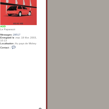
AOD
Le Paparazzi
Messages :
28517
Enregistré le :
mar. 18 févr. 2003,
10:13
Localisation :
Au pays de Mickey
C
Contact :
o
n
t
a
c
t
e
r
A
O
D