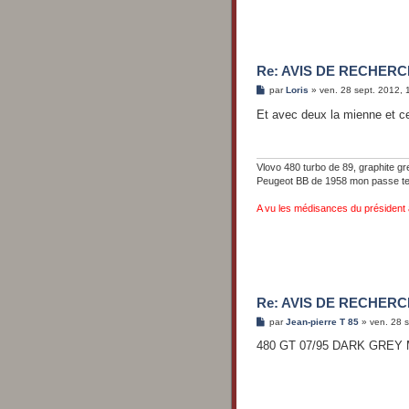
Re: AVIS DE RECHERCH
M
par
Loris
»
ven. 28 sept. 2012, 
e
s
Et avec deux la mienne et c
s
a
g
e
Vlovo 480 turbo de 89, graphite gr
Peugeot BB de 1958 mon passe t
A vu les médisances du président
Re: AVIS DE RECHERCH
M
par
Jean-pierre T 85
»
ven. 28 
e
s
480 GT 07/95 DARK GREY
s
a
g
e