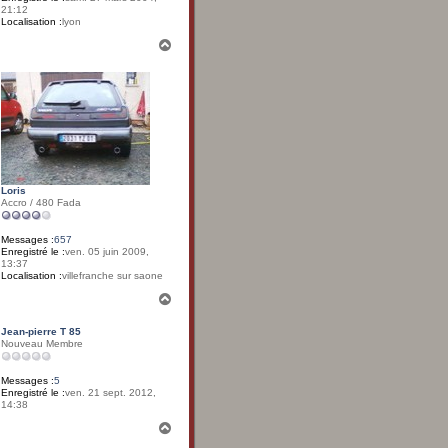
21:12
Localisation :
lyon
H
a
u
t
Loris
Accro / 480 Fada
Messages :
657
Enregistré le :
ven. 05 juin 2009,
13:37
Localisation :
villefranche sur saone
H
a
u
Jean-pierre T 85
t
Nouveau Membre
Messages :
5
Enregistré le :
ven. 21 sept. 2012,
14:38
H
a