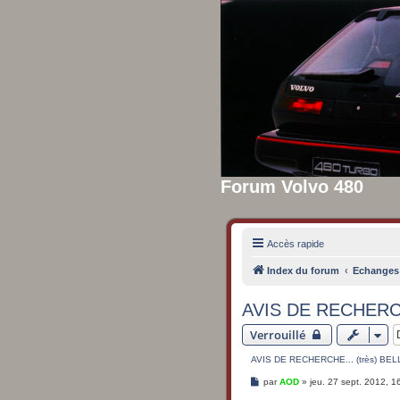
Forum Volvo 480
Accès rapide
Index du forum
Echanges 
AVIS DE RECHERCH
Verrouillé
AVIS DE RECHERCHE... (très) BE
M
par
AOD
»
jeu. 27 sept. 2012, 1
e