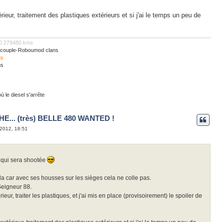
eur, traitement des plastiques extérieurs et si j'ai le temps un peu de
810 279480 kms
os couple-Roboumod clans
ms
ms
 le diesel s'arrête
E... (très) BELLE 480 WANTED !
 2012, 18:51
y qui sera shootée
la car avec ses housses sur les sièges cela ne colle pas.
Seigneur 88.
rieur, traiter les plastiques, et j'ai mis en place (provisoirement) le spoiler de