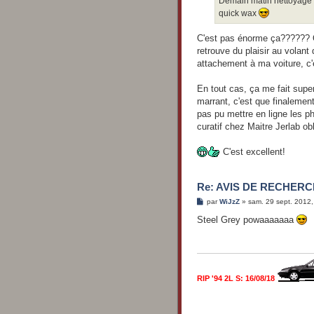
Demain matin nettoyage ex
quick wax
C'est pas énorme ça?????? On
retrouve du plaisir au volant
attachement à ma voiture, c'
En tout cas, ça me fait super
marrant, c'est que finalement
pas pu mettre en ligne les p
curatif chez Maitre Jerlab obl
C'est excellent!
Re: AVIS DE RECHERCH
M
par
WiJzZ
»
sam. 29 sept. 2012,
e
s
Steel Grey powaaaaaaa
s
a
g
e
RIP '94 2L S: 16/08/18