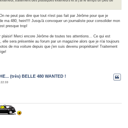
térieur, traitement des plastiques extérieurs et si j'ai le temps un peu de
 ne peut pas dire que tout n'est pas fait par Jérôme pour que je
 de ma 480, hein!!!! Jusqu'à convoquer un journaliste pour consolider mon
est presque trop!
 plaisir! Merci encore Jérôme de toutes tes attentions... Ce qui est
, elle sera présentée au forum par un magazine alors que je n'ai toujours
hotos de ma voiture depuis que j'en suis devenu propriétaire! Traitement
ige!
E... (très) BELLE 480 WANTED !
 22:33