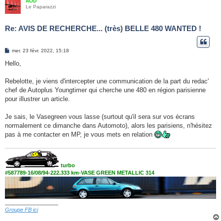
AOD
Le Paparazzi
Re: AVIS DE RECHERCHE... (très) BELLE 480 WANTED !
M
mer. 23 févr. 2022, 15:18
e
s
Hello,
s
a
g
Rebelotte, je viens d'intercepter une communication de la part du redac'
e
chef de Autoplus Youngtimer qui cherche une 480 en région parisienne
pour illustrer un article.
Je sais, le Vasegreen vous lasse (surtout qu'il sera sur vos écrans
normalement ce dimanche dans Automoto), alors les parisiens, n'hésitez
pas à me contacter en MP, je vous mets en relation
turbo
#587789-16/08/94-222.333 km-VASE GREEN METALLIC 314
__________________
Groupe FB ici