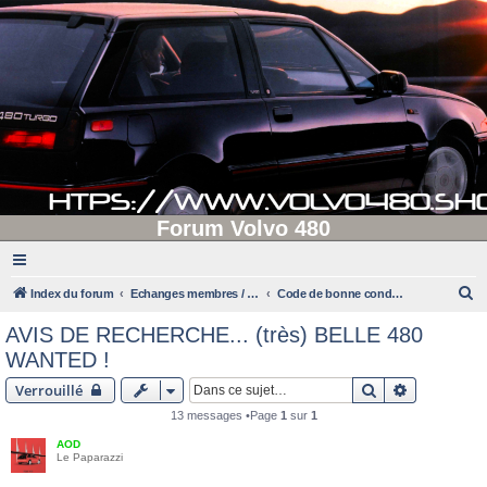
Forum Volvo 480
R
Index du forum
Echanges membres / administrateurs
Code de bonne conduite et mode d'emploi
e
AVIS DE RECHERCHE... (très) BELLE 480
c
WANTED !
h
Rechercher
Recherche 
Verrouillé
e
13 messages •Page
1
sur
1
r
AOD
c
Le Paparazzi
h