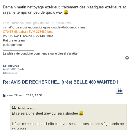
Demain matin nettoyage extérieur, traitement des plastiques extérieurs et
si j'ai le temps un peu de quick wax
Leïla : turbo 95, steel grey #591810 279480 kms
climat'-cruise-cuir-accoudoir-gros couple-Roboumod clans
C70 T5 98 safran BVM 273480 kms
V50 T5 AWD BVA 2006 221480 kms
Rat crevé team
petite pomme
__________________
Le plaisir de conduire commence où le diesel s'arrête
Seigneur88
Actif / 480 Dada
Re: AVIS DE RECHERCHE... (très) BELLE 480 WANTED !
M
sam. 29 sept. 2012, 18:51
e
s
s
Jerlab a écrit :
a
g
Et ce sera une steel grey qui sera shootée
e
Hélas ce ne sera pas Leila car avec ses housses sur les sièges cela ne
colle pas.