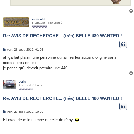
matteo69
Incurable / 480 Greffé
Re: AVIS DE RECHERCHE... (très) BELLE 480 WANTED !
M
ven. 28 sept. 2012, 01:02
e
s
ah ça fait plaisir, une personne qui aimes les autos d origine sans
s
accessoires en plus..
a
g
je pense qu'il devrait prendre une 440
e
Loris
Accro / 480 Fada
Re: AVIS DE RECHERCHE... (très) BELLE 480 WANTED !
M
ven. 28 sept. 2012, 10:00
e
s
Et avec deux la mienne et celle de rémy
s
a
g
e