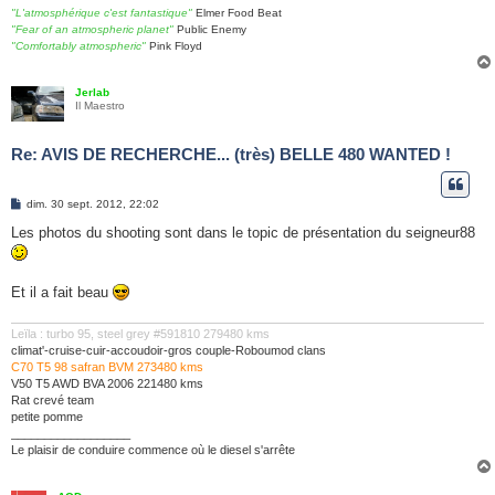
"L'atmosphérique c'est fantastique"
Elmer Food Beat
"Fear of an atmospheric planet"
Public Enemy
"Comfortably atmospheric"
Pink Floyd
Jerlab
Il Maestro
Re: AVIS DE RECHERCHE... (très) BELLE 480 WANTED !
M
dim. 30 sept. 2012, 22:02
e
s
Les photos du shooting sont dans le topic de présentation du seigneur88
s
a
g
e
Et il a fait beau
Leïla : turbo 95, steel grey #591810 279480 kms
climat'-cruise-cuir-accoudoir-gros couple-Roboumod clans
C70 T5 98 safran BVM 273480 kms
V50 T5 AWD BVA 2006 221480 kms
Rat crevé team
petite pomme
__________________
Le plaisir de conduire commence où le diesel s'arrête