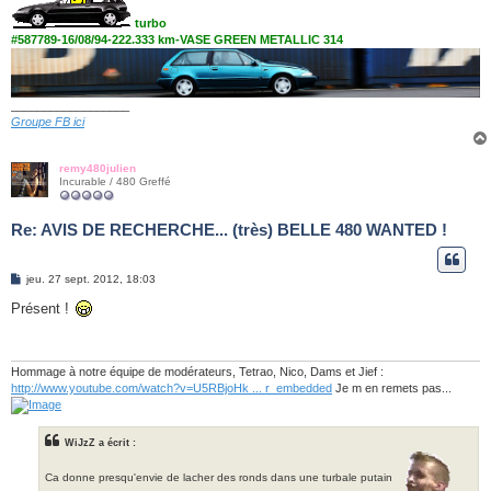
turbo
#587789-16/08/94-222.333 km-VASE GREEN METALLIC 314
__________________
Groupe FB ici
remy480julien
Incurable / 480 Greffé
Re: AVIS DE RECHERCHE... (très) BELLE 480 WANTED !
M
jeu. 27 sept. 2012, 18:03
e
s
Présent !
s
a
g
e
Hommage à notre équipe de modérateurs, Tetrao, Nico, Dams et Jief :
http://www.youtube.com/watch?v=U5RBjoHk ... r_embedded
Je m en remets pas...
WiJzZ a écrit :
Ca donne presqu'envie de lacher des ronds dans une turbale putain