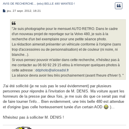
AVIS DE RECHERCHE... (très) BELLE 480 WANTED !
e
M
r
jeu. 27 sept. 2012, 16:21
e
s
s
a
g
"Je suis photographe pour le mensuel AUTO RETRO. Dans le cadre
e
d'un nouveau projet de reportage sur la Volvo 480, je suis à la
recherche d'un bel exemplaire pour une petite séance photo.
La rédaction aimerait présenter un véhicule conforme à l'origine (sans
trop d'accessoires ou de personnalisation) et de couleur (ni noire, ni
blanche...).
Si vous pensez pouvoir m'aider dans cette recherche, n'hésitez pas à
me contacter au 06 60 92 29 15 et/ou à m'envoyer quelques photos à
cette adresse :
ddphoto@aliceadsl.fr
La séance devra avoir lieu très prochainement (avant l'heure d'hiver !). "
J'ai été sollicité (je ne suis pas le seul évidemment) par plusieurs
personnes pour répondre à l'invitation de M. DENIS. Ma voiture ayant les
honneurs de la presse par deux fois, je me suis dis que ce serait pas mal
de faire tourner l'info... Bien evidemment, une très belle 480 est attendue
et d'origine (pas celle honteusement tunée d'un certain AOD
)...
N'hésitez pas à solliciter M. DENIS !