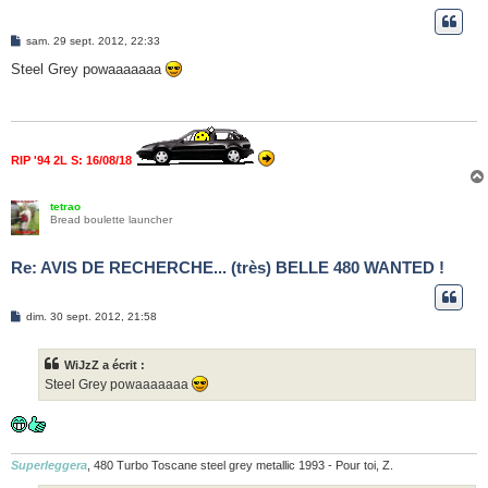
M
sam. 29 sept. 2012, 22:33
e
s
Steel Grey powaaaaaaa
s
a
g
e
RIP '94 2L S: 16/08/18
tetrao
Bread boulette launcher
Re: AVIS DE RECHERCHE... (très) BELLE 480 WANTED !
M
dim. 30 sept. 2012, 21:58
e
s
s
WiJzZ a écrit :
a
g
Steel Grey powaaaaaaa
e
Superleggera
, 480 Turbo Toscane steel grey metallic 1993 - Pour toi, Z.