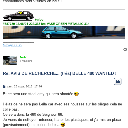
coordonnées sont visibles en haut !
a
g
e
turbo
#587789-16/08/94-222.333 km-VASE GREEN METALLIC 314
__________________
Groupe FB ici
Jerlab
Il Maestro
Re: AVIS DE RECHERCHE... (très) BELLE 480 WANTED !
M
sam. 29 sept. 2012, 17:46
e
s
Et ce sera une steel grey qui sera shootée
s
a
g
Hélas ce ne sera pas Leila car avec ses housses sur les sièges cela ne
e
colle pas.
Ce sera donc la 480 de Seigneur 88.
Je viens de nettoyer l'intérieur, traiter les plastiques, et j'ai mis en place
(provisoirement) le spoiler de Leila