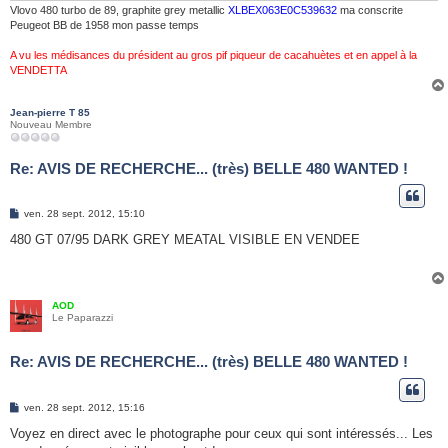
Vlovo 480 turbo de 89, graphite grey metallic
XLBEX063E0C539632
ma conscrite
Peugeot BB de 1958 mon passe temps
A vu les médisances du président au gros pif piqueur de cacahuètes et en appel à la
VENDETTA
Jean-pierre T 85
Nouveau Membre
Re: AVIS DE RECHERCHE... (très) BELLE 480 WANTED !
M
ven. 28 sept. 2012, 15:10
e
s
480 GT 07/95 DARK GREY MEATAL VISIBLE EN VENDEE
s
a
g
e
AOD
Le Paparazzi
Re: AVIS DE RECHERCHE... (très) BELLE 480 WANTED !
M
ven. 28 sept. 2012, 15:16
e
s
Voyez en direct avec le photographe pour ceux qui sont intéressés... Les
s