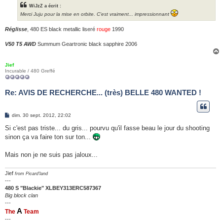
WiJzZ a écrit :
Merci Juju pour la mise en orbite. C'est vraiment... impressionnant
Réglisse
, 480 ES black metallic liseré
rouge
1990
V50 T5 AWD
Summum Geartronic black sapphire 2006
Jief
Incurable / 480 Greffé
Re: AVIS DE RECHERCHE... (très) BELLE 480 WANTED !
M
dim. 30 sept. 2012, 22:02
e
s
Si c'est pas triste... du gris... pourvu qu'il fasse beau le jour du shooting
s
sinon ça va faire ton sur ton...
a
g
e
Mais non je ne suis pas jaloux...
Jief
from Picard'land
---
480 S "Blackie" XLBEY313ERC587367
Big block clan
---
A
The
Team
---