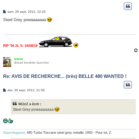
M
sam. 29 sept. 2012, 22:33
e
s
Steel Grey powaaaaaaa
s
a
g
e
RIP '94 2L S: 16/08/18
tetrao
Bread boulette launcher
Re: AVIS DE RECHERCHE... (très) BELLE 480 WANTED !
M
dim. 30 sept. 2012, 21:58
e
s
s
WiJzZ a écrit :
a
g
Steel Grey powaaaaaaa
e
Superleggera
, 480 Turbo Toscane steel grey metallic 1993 - Pour toi, Z.