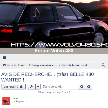
Forum Volvo 480
R
Index du forum
Echanges membres / administrateurs
Code de bonne conduite et mode d'emploi
e
AVIS DE RECHERCHE... (très) BELLE 480
c
WANTED !
h
Rechercher
Recherche 
Verrouillé
e
13 messages •Page
1
sur
1
r
AOD
c
Le Paparazzi
h