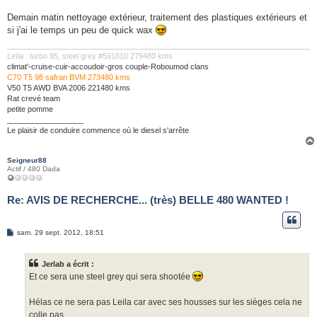
Demain matin nettoyage extérieur, traitement des plastiques extérieurs et
si j'ai le temps un peu de quick wax
Leïla : turbo 95, steel grey #591810 279480 kms
climat'-cruise-cuir-accoudoir-gros couple-Roboumod clans
C70 T5 98 safran BVM 273480 kms
V50 T5 AWD BVA 2006 221480 kms
Rat crevé team
petite pomme
__________________
Le plaisir de conduire commence où le diesel s'arrête
Seigneur88
Actif / 480 Dada
Re: AVIS DE RECHERCHE... (très) BELLE 480 WANTED !
M
sam. 29 sept. 2012, 18:51
e
s
s
Jerlab a écrit :
a
g
Et ce sera une steel grey qui sera shootée
e
Hélas ce ne sera pas Leila car avec ses housses sur les sièges cela ne
colle pas.