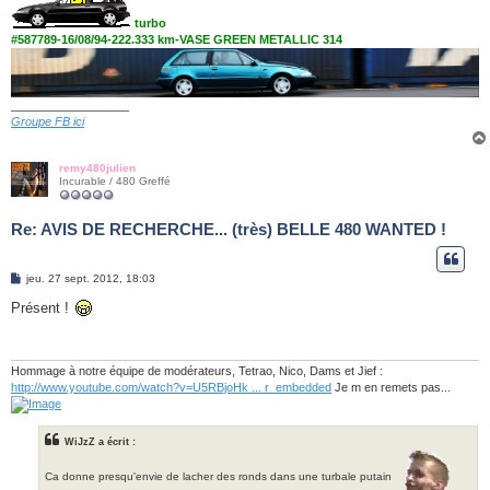
turbo
#587789-16/08/94-222.333 km-VASE GREEN METALLIC 314
__________________
Groupe FB ici
remy480julien
Incurable / 480 Greffé
Re: AVIS DE RECHERCHE... (très) BELLE 480 WANTED !
M
jeu. 27 sept. 2012, 18:03
e
s
Présent !
s
a
g
e
Hommage à notre équipe de modérateurs, Tetrao, Nico, Dams et Jief :
http://www.youtube.com/watch?v=U5RBjoHk ... r_embedded
Je m en remets pas...
WiJzZ a écrit :
Ca donne presqu'envie de lacher des ronds dans une turbale putain