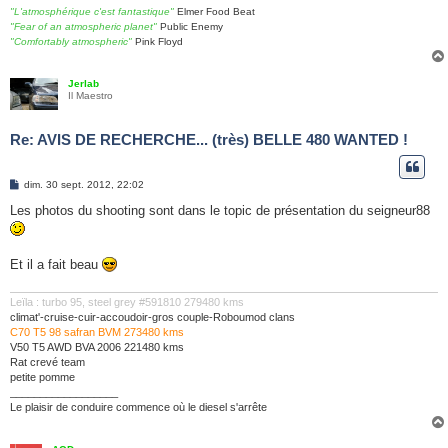
"L'atmosphérique c'est fantastique"
Elmer Food Beat
"Fear of an atmospheric planet"
Public Enemy
"Comfortably atmospheric"
Pink Floyd
Jerlab
Il Maestro
Re: AVIS DE RECHERCHE... (très) BELLE 480 WANTED !
M
dim. 30 sept. 2012, 22:02
e
s
Les photos du shooting sont dans le topic de présentation du seigneur88
s
a
g
e
Et il a fait beau
Leïla : turbo 95, steel grey #591810 279480 kms
climat'-cruise-cuir-accoudoir-gros couple-Roboumod clans
C70 T5 98 safran BVM 273480 kms
V50 T5 AWD BVA 2006 221480 kms
Rat crevé team
petite pomme
__________________
Le plaisir de conduire commence où le diesel s'arrête