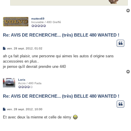
matteo69
Incurable / 480 Greffé
Re: AVIS DE RECHERCHE... (très) BELLE 480 WANTED !
M
ven. 28 sept. 2012, 01:02
e
s
ah ça fait plaisir, une personne qui aimes les autos d origine sans
s
accessoires en plus..
a
g
je pense qu'il devrait prendre une 440
e
Loris
Accro / 480 Fada
Re: AVIS DE RECHERCHE... (très) BELLE 480 WANTED !
M
ven. 28 sept. 2012, 10:00
e
s
Et avec deux la mienne et celle de rémy
s
a
g
e