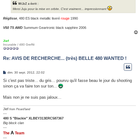
WiJzZ a écrit :
Merci Juju pour la mise en orbite. C'est vraiment... impressionnant
Réglisse
, 480 ES black metallic liseré
rouge
1990
V50 T5 AWD
Summum Geartronic black sapphire 2006
Jief
Incurable / 480 Greffé
Re: AVIS DE RECHERCHE... (très) BELLE 480 WANTED !
M
dim. 30 sept. 2012, 22:02
e
s
Si c'est pas triste... du gris... pourvu qu'il fasse beau le jour du shooting
s
sinon ça va faire ton sur ton...
a
g
e
Mais non je ne suis pas jaloux...
Jief
from Picard'land
---
480 S "Blackie" XLBEY313ERC587367
Big block clan
---
A
The
Team
---