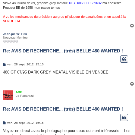
Vlovo 480 turbo de 89, graphite grey metallic
XLBEX063E0C539632
ma conscrite
Peugeot BB de 1958 mon passe temps
A vu les médisances du président au gros pif piqueur de cacahuètes et en appel à la
VENDETTA
Jean-pierre T 85
Nouveau Membre
Re: AVIS DE RECHERCHE... (très) BELLE 480 WANTED !
M
ven. 28 sept. 2012, 15:10
e
s
480 GT 07/95 DARK GREY MEATAL VISIBLE EN VENDEE
s
a
g
e
AOD
Le Paparazzi
Re: AVIS DE RECHERCHE... (très) BELLE 480 WANTED !
M
ven. 28 sept. 2012, 15:16
e
s
Voyez en direct avec le photographe pour ceux qui sont intéressés... Les
s