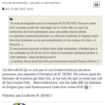
AVIS DE RECHERCHE... (très) BELLE 480 WANTED !
e
M
r
jeu. 27 sept. 2012, 16:21
e
s
s
a
g
"Je suis photographe pour le mensuel AUTO RETRO. Dans le cadre
e
d'un nouveau projet de reportage sur la Volvo 480, je suis à la
recherche d'un bel exemplaire pour une petite séance photo.
La rédaction aimerait présenter un véhicule conforme à l'origine (sans
trop d'accessoires ou de personnalisation) et de couleur (ni noire, ni
blanche...).
Si vous pensez pouvoir m'aider dans cette recherche, n'hésitez pas à
me contacter au 06 60 92 29 15 et/ou à m'envoyer quelques photos à
cette adresse :
ddphoto@aliceadsl.fr
La séance devra avoir lieu très prochainement (avant l'heure d'hiver !). "
J'ai été sollicité (je ne suis pas le seul évidemment) par plusieurs
personnes pour répondre à l'invitation de M. DENIS. Ma voiture ayant les
honneurs de la presse par deux fois, je me suis dis que ce serait pas mal
de faire tourner l'info... Bien evidemment, une très belle 480 est attendue
et d'origine (pas celle honteusement tunée d'un certain AOD
)...
N'hésitez pas à solliciter M. DENIS !