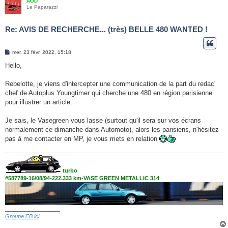
AOD
Le Paparazzi
Re: AVIS DE RECHERCHE... (très) BELLE 480 WANTED !
M
mer. 23 févr. 2022, 15:18
e
s
Hello,
s
a
g
Rebelotte, je viens d'intercepter une communication de la part du redac'
e
chef de Autoplus Youngtimer qui cherche une 480 en région parisienne
pour illustrer un article.
Je sais, le Vasegreen vous lasse (surtout qu'il sera sur vos écrans
normalement ce dimanche dans Automoto), alors les parisiens, n'hésitez
pas à me contacter en MP, je vous mets en relation
turbo
#587789-16/08/94-222.333 km-VASE GREEN METALLIC 314
__________________
Groupe FB ici