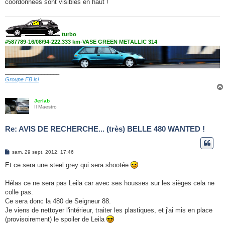
coordonnées sont visibles en haut !
a
g
e
turbo
#587789-16/08/94-222.333 km-VASE GREEN METALLIC 314
__________________
Groupe FB ici
Jerlab
Il Maestro
Re: AVIS DE RECHERCHE... (très) BELLE 480 WANTED !
M
sam. 29 sept. 2012, 17:46
e
s
Et ce sera une steel grey qui sera shootée
s
a
g
Hélas ce ne sera pas Leila car avec ses housses sur les sièges cela ne
e
colle pas.
Ce sera donc la 480 de Seigneur 88.
Je viens de nettoyer l'intérieur, traiter les plastiques, et j'ai mis en place
(provisoirement) le spoiler de Leila