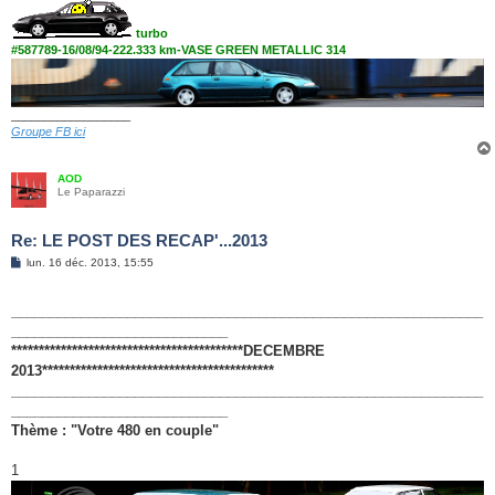
turbo
#587789-16/08/94-222.333 km-VASE GREEN METALLIC 314
__________________
Groupe FB ici
AOD
Le Paparazzi
Re: LE POST DES RECAP'...2013
M
lun. 16 déc. 2013, 15:55
e
s
s
_____________________________________________________________
a
g
____________________________
e
******************************************DECEMBRE
2013******************************************
_____________________________________________________________
____________________________
Thème : "Votre 480 en couple"
1