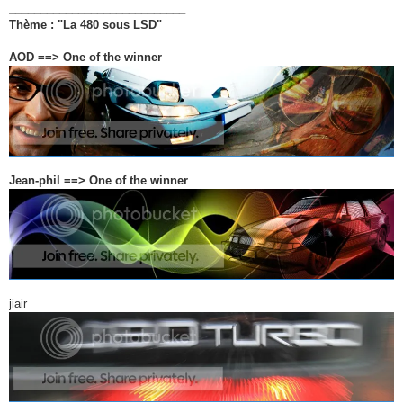
____________________________
Thème : "La 480 sous LSD"
AOD ==> One of the winner
Jean-phil ==> One of the winner
jiair