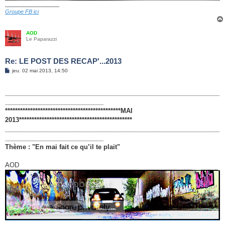
__________________
Groupe FB ici
AOD
Le Paparazzi
Re: LE POST DES RECAP'...2013
M
jeu. 02 mai 2013, 14:50
e
s
s
_____________________________________________________________
a
g
____________________________
e
**********************************************MAI
2013*********************************************
_____________________________________________________________
____________________________
Thème : "En mai fait ce qu’il te plait"
AOD