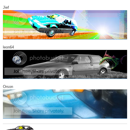
Jief
leon64
Orson