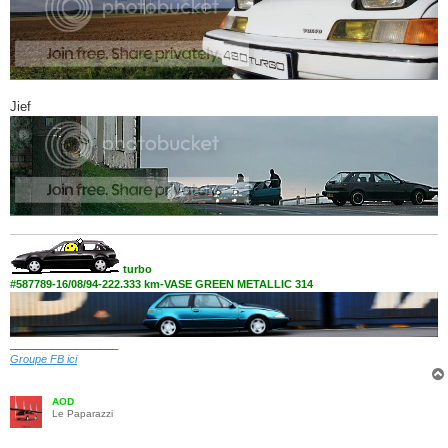
Jief
turbo
#587789-16/08/94-222.333 km-VASE GREEN METALLIC 314
__________________
Groupe FB ici
AOD
Le Paparazzi