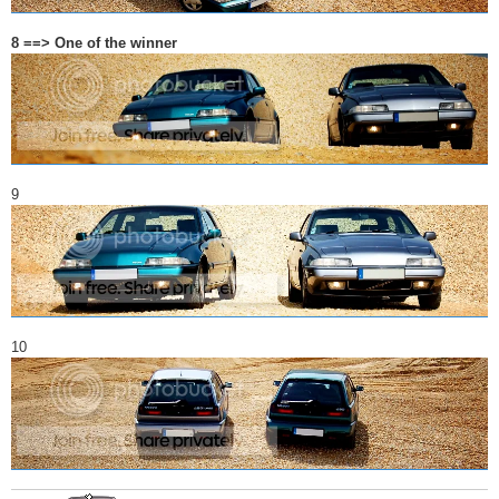
8 ==> One of the winner
9
10