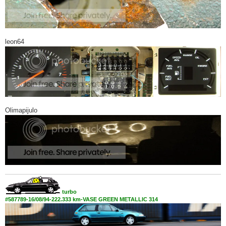
leon64
Olimapijulo
turbo
#587789-16/08/94-222.333 km-VASE GREEN METALLIC 314