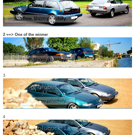
2 ==> One of the winner
3
4