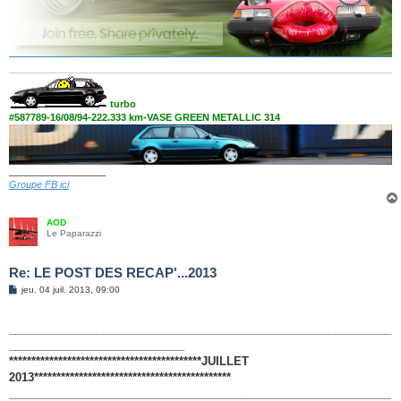
turbo
#587789-16/08/94-222.333 km-VASE GREEN METALLIC 314
__________________
Groupe FB ici
AOD
Le Paparazzi
Re: LE POST DES RECAP'...2013
M
jeu. 04 juil. 2013, 09:00
e
s
s
_____________________________________________________________
a
g
____________________________
e
*******************************************JUILLET
2013********************************************
_____________________________________________________________