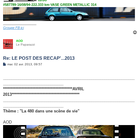
turbo
#587789-16/08/94-222.333 km-VASE GREEN METALLIC 314
__________________
Groupe FB ici
AOD
Le Paparazzi
Re: LE POST DES RECAP'...2013
M
mar. 02 avr. 2013, 09:57
e
s
s
_____________________________________________________________
a
g
____________________________
e
*********************************************AVRIL
2013********************************************
_____________________________________________________________
____________________________
Thème : "La 480 dans une scène de vie"
AOD