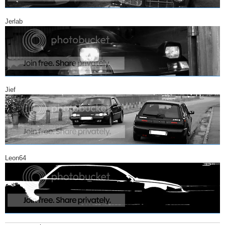
Jerlab
Jief
Leon64