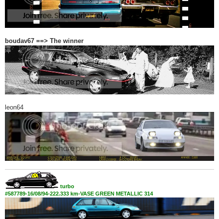
boudav67 ==> The winner
leon64
turbo
#587789-16/08/94-222.333 km-VASE GREEN METALLIC 314