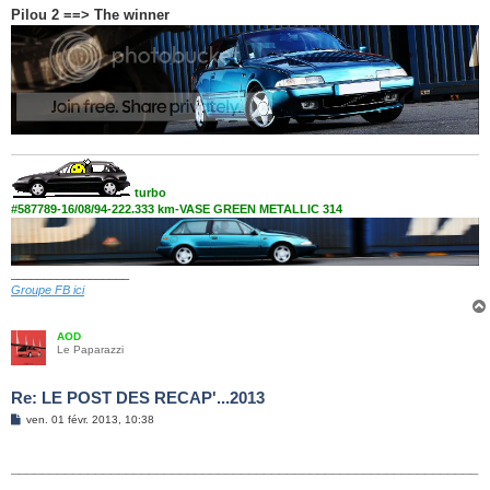
Pilou 2 ==> The winner
turbo
#587789-16/08/94-222.333 km-VASE GREEN METALLIC 314
__________________
Groupe FB ici
AOD
Le Paparazzi
Re: LE POST DES RECAP'...2013
M
ven. 01 févr. 2013, 10:38
e
s
s
_____________________________________________________________
a
g
____________________________