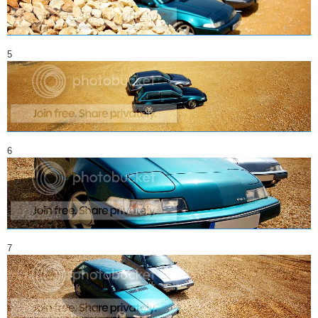
5
6
7