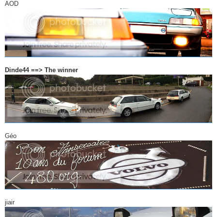
AOD
Dinde44 ==> The winner
Géo
jiair