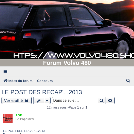
Forum Volvo 480
R
Index du forum
Concours
e
LE POST DES RECAP'...2013
c
Rechercher
Recherche 
Verrouillé
h
12 messages •Page
1
sur
1
e
AOD
r
Le Paparazzi
c
h
LE POST DES RECAP'...2013