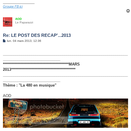
__________________
Groupe FB ici
AOD
Le Paparazzi
Re: LE POST DES RECAP'...2013
M
lun. 04 mars 2013, 12:36
e
s
s
_____________________________________________________________
a
g
____________________________
e
*********************************************MARS
2013********************************************
_____________________________________________________________
____________________________
Thème : "La 480 en musique"
AOD