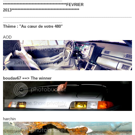
e
******************************************FEVRIER
2013*********************************************
_____________________________________________________________
____________________________
Thème : "Au cœur de votre 480"
AOD
boudav67 ==> The winner
harchin