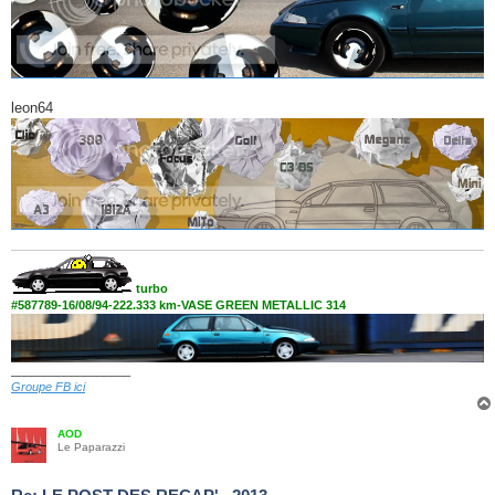
leon64
turbo
#587789-16/08/94-222.333 km-VASE GREEN METALLIC 314
__________________
Groupe FB ici
AOD
Le Paparazzi