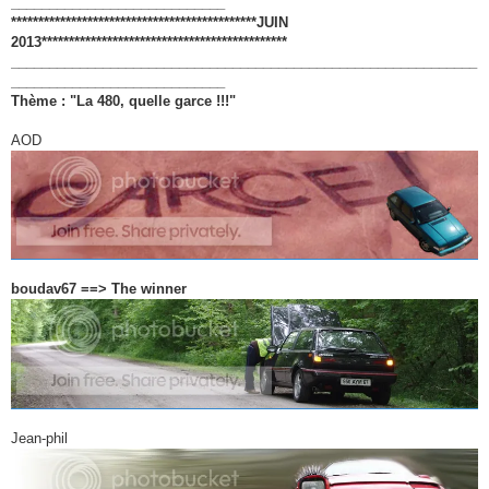
____________________________
e
*********************************************JUIN
2013*********************************************
_____________________________________________________________
____________________________
Thème : "La 480, quelle garce !!!"
AOD
boudav67 ==> The winner
Jean-phil