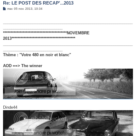
Re: LE POST DES RECAP'...2013
M
mar. 05 nov. 2013, 10:34
e
s
s
_____________________________________________________________
a
g
____________________________
e
******************************************NOVEMBRE
2013******************************************
_____________________________________________________________
____________________________
Thème : "Votre 480 en noir et blanc"
AOD ==> The winner
Dinde44