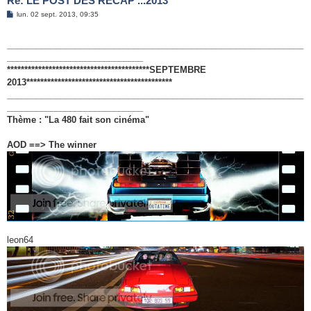
Re: LE POST DES RECAP'...2013
M
lun. 02 sept. 2013, 09:35
e
s
s
_____________________________________________________________
a
g
____________________________
e
*****************************************SEPTEMBRE
2013******************************************
_____________________________________________________________
____________________________
Thème : "La 480 fait son cinéma"
AOD ==> The winner
leon64