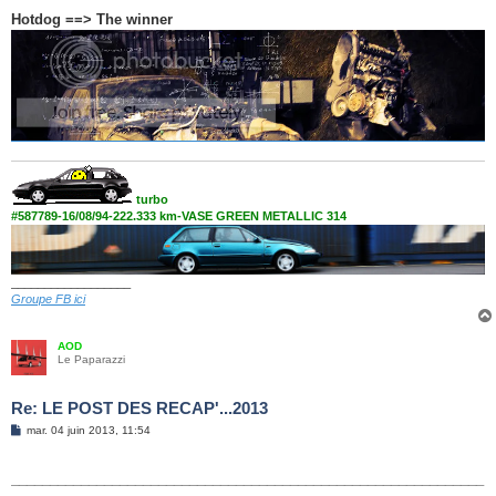
Hotdog ==> The winner
turbo
#587789-16/08/94-222.333 km-VASE GREEN METALLIC 314
__________________
Groupe FB ici
AOD
Le Paparazzi
Re: LE POST DES RECAP'...2013
M
mar. 04 juin 2013, 11:54
e
s
s
_____________________________________________________________
a
g