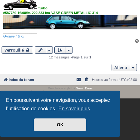
turbo
#587789-16/08/94-222.333 km-VASE GREEN METALLIC 314
__________________
Groupe FB ici
Verrouillé
12 messages •Page
1
sur
1
Aller à
Index du forum
Heures au format
UTC+02:00
Revolution style by
Semi_Deus
Développé par
phpBB
® Forum Software © phpBB Limited
Traduit par
phpBB-fr.com
En poursuivant votre navigation, vous acceptez
l’utilisation de cookies.
En savoir plus
OK