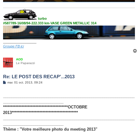
turbo
#587789-16/08/94-222.333 km-VASE GREEN METALLIC 314
__________________
Groupe FB ici
AOD
Le Paparazzi
Re: LE POST DES RECAP'...2013
M
mar. 01 oct. 2013, 09:24
e
s
s
_____________________________________________________________
a
g
____________________________
e
******************************************OCTOBRE
2013*******************************************
_____________________________________________________________
____________________________
Thème : "Votre meilleure photo du meeting 2013"