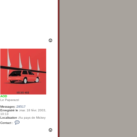
H
a
u
t
AOD
Le Paparazzi
Messages :
28517
Enregistré le :
mar. 18 févr. 2003,
10:13
Localisation :
Au pays de Mickey
C
Contact :
o
n
H
t
a
a