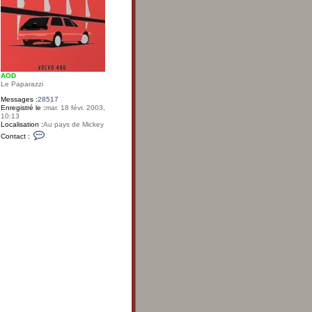
AOD
Le Paparazzi
Messages :
28517
Enregistré le :
mar. 18 févr. 2003,
10:13
Localisation :
Au pays de Mickey
C
Contact :
o
n
t
a
c
t
e
r
A
O
D