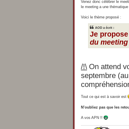
s
Venez donc célébrer le meeti
s
le meeting a une thématique 
a
g
e
Voici le thème proposé :
AOD a écrit :
Je propose
du meeting
/!\
On attend vo
septembre (au
compréhensio
Tout ce qui est à savoir est
N’oubliez pas que les reto
A vos APN !!