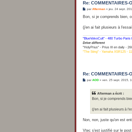
Re: COMMENTAIRES-
M
par
Afterman
»
jeu. 24 sept. 20
e
s
Bon, si je comprends bien, o
s
a
g
(j'en ai fait plusieurs à l'ess
e
"BlueVolvoCult" - 480 Turbo Paris
Drive different
"HolyPrius" - Prius III en daily - 
"The Sting" - Yamaha XSR125 - 1
Re: COMMENTAIRES-
M
par
AOD
»
ven. 25 sept. 2015, 
e
s
s
Afterman a écrit :
a
g
Bon, si je comprends bien
e
(j'en ai fait plusieurs à l
Non, non, juste qu'on est en
Vtec s'est justifié sur le p