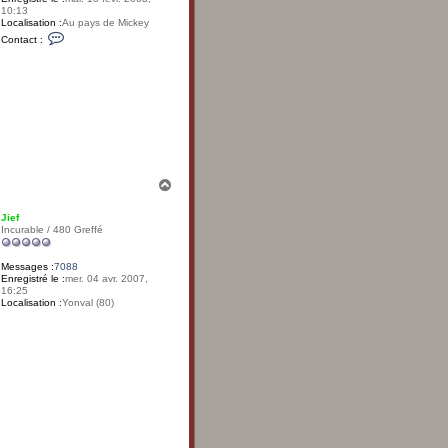
10:13
Localisation :
Au pays de Mickey
C
Contact :
o
n
t
a
c
t
e
r
A
O
D
H
a
u
Jief
t
Incurable / 480 Greffé
Messages :
7088
Enregistré le :
mer. 04 avr. 2007,
16:25
Localisation :
Yonval (80)