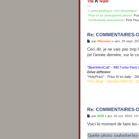
A
The
Team
---
"L'atmosphérique c'est fantastique"
"Fear of an atmospheric planet"
Pub
"Comfortably atmospheric"
Pink Flo
Re: COMMENTAIRES-
M
par
Afterman
»
ven. 25 sept. 20
e
s
Ceci dit, je ne vais pas trop 
s
(et l'année dernière, sur le 
a
g
e
"BlueVolvoCult" - 480 Turbo Paris
Drive different
"HolyPrius" - Prius III en daily - 
"The Sting" - Yamaha XSR125 - 1
Re: COMMENTAIRES-
M
par
AOD
»
jeu. 01 oct. 2015, 13
e
s
Voici le moment de faire les
s
a
g
e