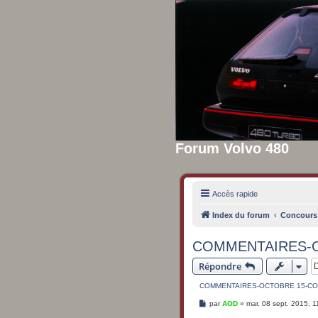
Forum Volvo 480
Accès rapide
Index du forum
Concours
COMMENTAIRES-O
Répondre
COMMENTAIRES-OCTOBRE 15-CO
M
par
AOD
»
mar. 08 sept. 2015, 1
e