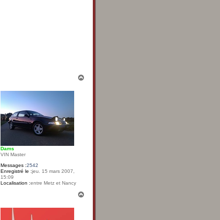
H
a
u
t
Dams
VIN Master
Messages :
2542
Enregistré le :
jeu. 15 mars 2007,
15:09
Localisation :
entre Metz et Nancy
H
a
u
t