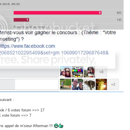
suivant :
ook / 6 votes forum ==> 17
1 vote forum ==> 7
ns appel de m'sieur Afterman !!!