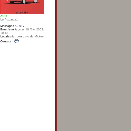
AOD
Le Paparazzi
Messages :
28517
Enregistré le :
mar. 18 févr. 2003,
10:13
Localisation :
Au pays de Mickey
C
Contact :
o
n
t
a
c
t
e
r
A
O
D