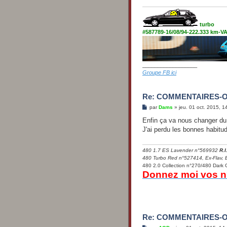
turbo
#587789-16/08/94-222.333 km-
__________________
Groupe FB ici
Re: COMMENTAIRES-
M
par
Dams
»
jeu. 01 oct. 2015, 1
e
s
Enfin ça va nous changer du
s
J'ai perdu les bonnes habitu
a
g
e
480 1.7 ES Lavender n°569932
R.I
480 Turbo Red n°527414, Ex-Flav, 
480 2.0 Collection n°270/480 Dark
Donnez moi vos n°
Re: COMMENTAIRES-