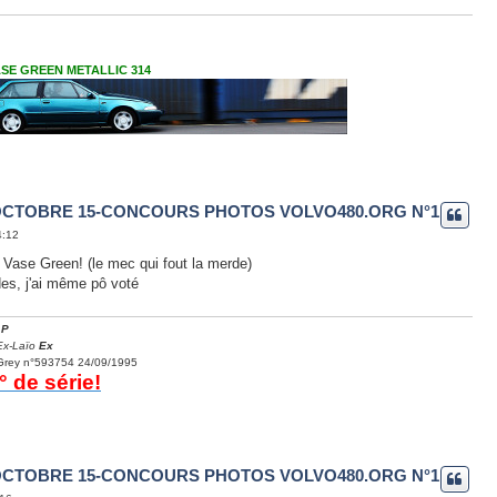
VASE GREEN METALLIC 314
OCTOBRE 15-CONCOURS PHOTOS VOLVO480.ORG N°1
4:12
 Vase Green! (le mec qui fout la merde)
des, j'ai même pô voté
.P
Ex-Laïo
Ex
 Grey n°593754 24/09/1995
 de série!
OCTOBRE 15-CONCOURS PHOTOS VOLVO480.ORG N°1