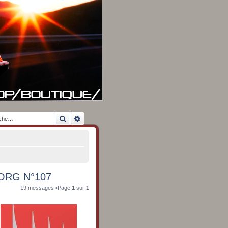
Rechercher
Recherche avancée
ORG N°107
19 messages •Page
1
sur
1