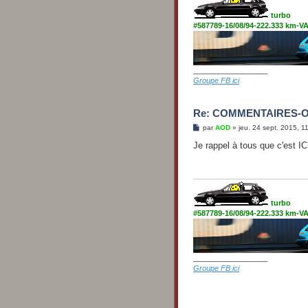
turbo
#587789-16/08/94-222.333 km-
__________________
Groupe FB ici
Re: COMMENTAIRES-
M
par
AOD
»
jeu. 24 sept. 2015, 1
e
s
Je rappel à tous que c'est I
s
a
g
e
turbo
#587789-16/08/94-222.333 km-
__________________
Groupe FB ici