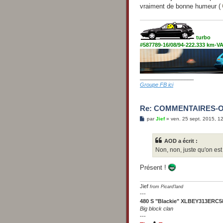
vraiment de bonne humeur (
turbo
#587789-16/08/94-222.333 km-
__________________
Groupe FB ici
Re: COMMENTAIRES-
M
par
Jief
»
ven. 25 sept. 2015, 1
e
s
s
AOD a écrit :
a
g
Non, non, juste qu'on est
e
Présent !
Jief
from Picard'land
---
480 S "Blackie" XLBEY313ERC5
Big block clan
---