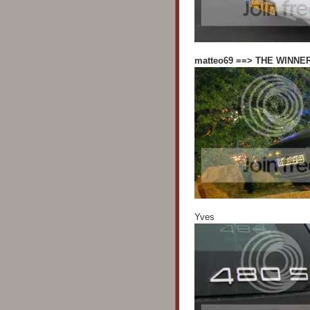
matteo69 ==> THE WINNE
Yves