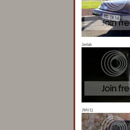
Jerlab
JMV11