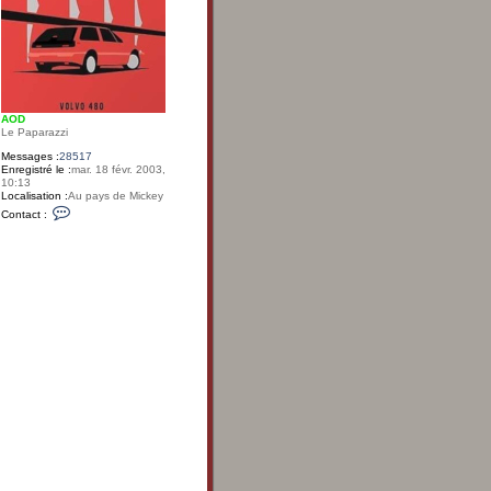
AOD
Le Paparazzi
Messages :
28517
Enregistré le :
mar. 18 févr. 2003,
10:13
Localisation :
Au pays de Mickey
C
Contact :
o
n
t
a
c
t
e
r
A
O
D