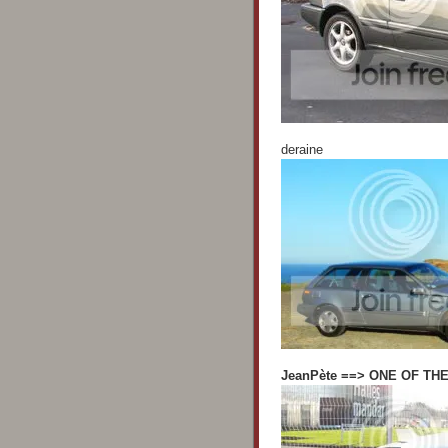
deraine
JeanPète ==> ONE OF TH