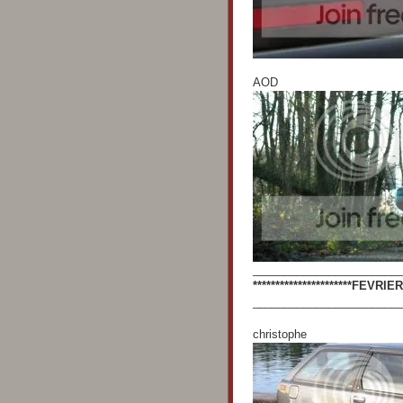
AOD
_______________________
**********************FEVRIER 
_______________________
christophe