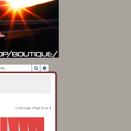
Rechercher
Recherche avancée
1 message •Page
1
sur
1