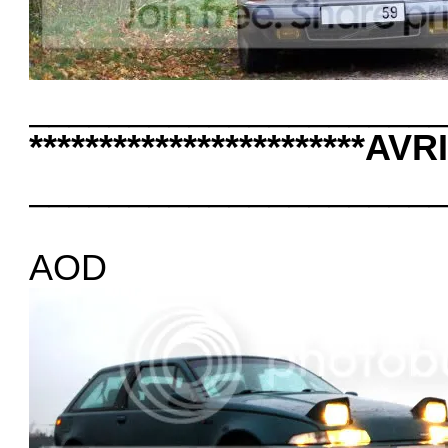
____________________
************************AVR
____________________
AOD