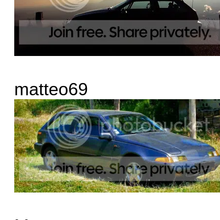
matteo69