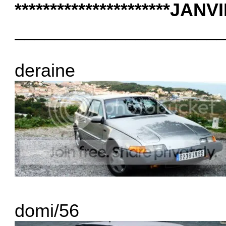
**********************JANVI
____________________
deraine
domi/56