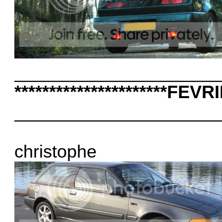
____________________
**********************FEVRI
____________________
christophe