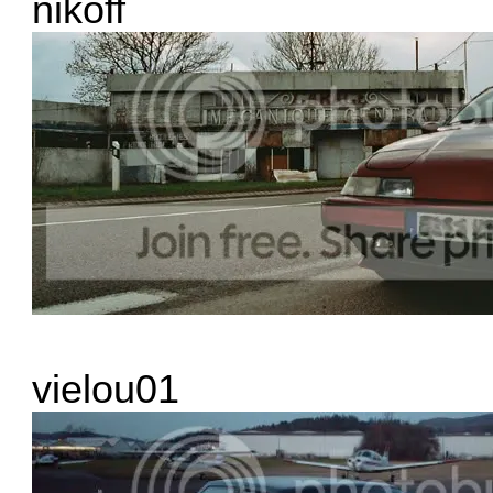
nikoff
vielou01