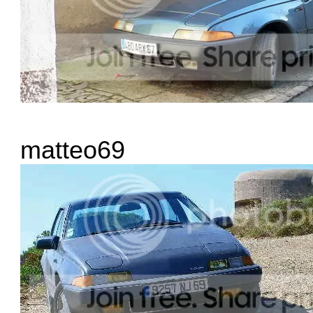
matteo69