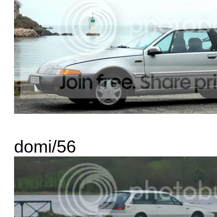
domi/56