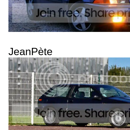
JeanPète