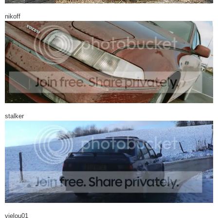
nikoff
stalker
vielou01