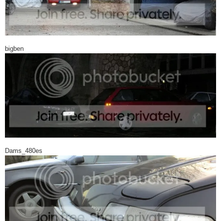
bigben
Dams_480es