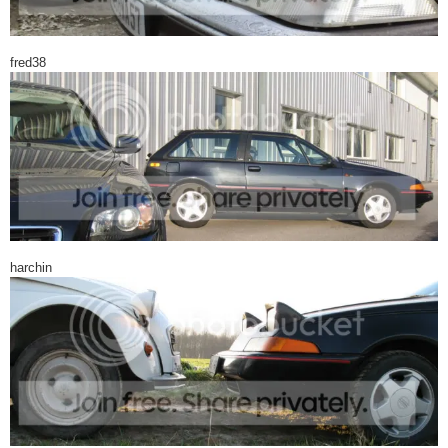
fred38
harchin