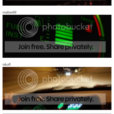
matteo69
nikoff
_____________________________________________________________