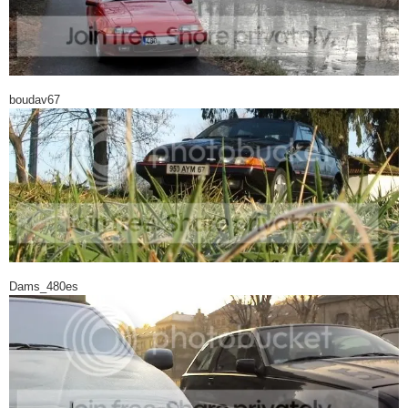
boudav67
Dams_480es