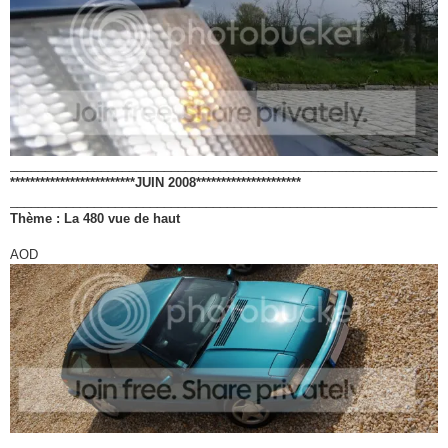
_____________________________________________________________
*************************JUIN 2008*********************
_____________________________________________________________
Thème : La 480 vue de haut
AOD