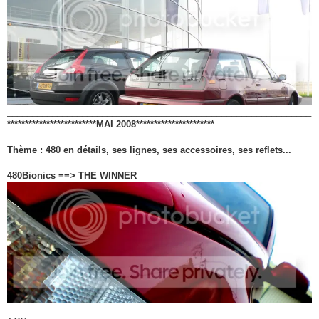
_____________________________________________________________
*************************MAI 2008**********************
_____________________________________________________________
Thème : 480 en détails, ses lignes, ses accessoires, ses reflets...
480Bionics ==> THE WINNER