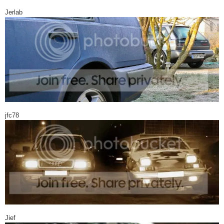
Jerlab
jfc78
Jief