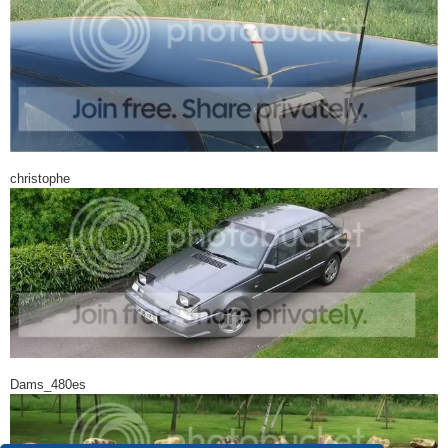
christophe
Dams_480es