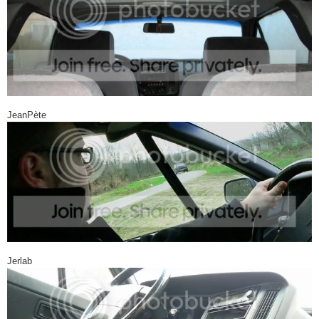
JeanPète
Jerlab