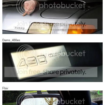
Dams_480es
Flav