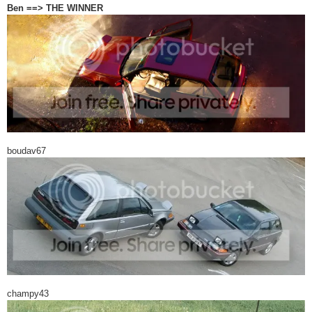
Ben ==> THE WINNER
boudav67
champy43