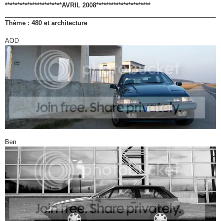
***********************AVRIL 2008**********************
_____________________________________________________________
Thème : 480 et architecture
AOD
Ben