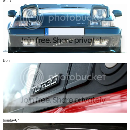
AOD
Ben
boudav67