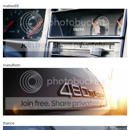
matteo69
manulhom
thance