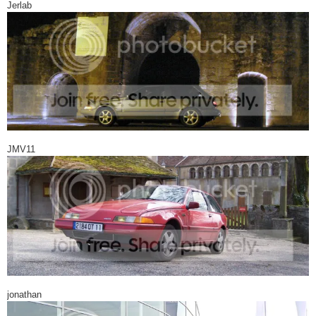
Jerlab
JMV11
jonathan