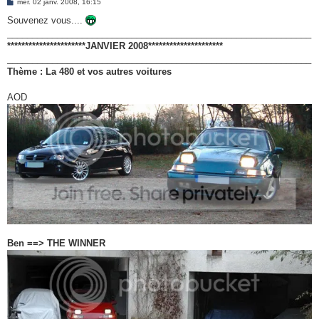
M
mer. 02 janv. 2008, 16:15
e
e
s
Souvenez vous....
r
s
_____________________________________________________________
a
g
**********************JANVIER 2008*********************
e
_____________________________________________________________
Thème : La 480 et vos autres voitures
AOD
Ben ==> THE WINNER