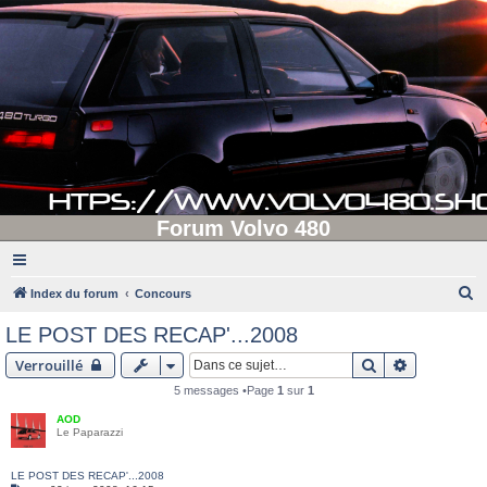
Forum Volvo 480
R
Index du forum
Concours
e
LE POST DES RECAP'...2008
c
Rechercher
Recherche 
Verrouillé
h
5 messages •Page
1
sur
1
e
AOD
r
Le Paparazzi
c
h
LE POST DES RECAP'...2008