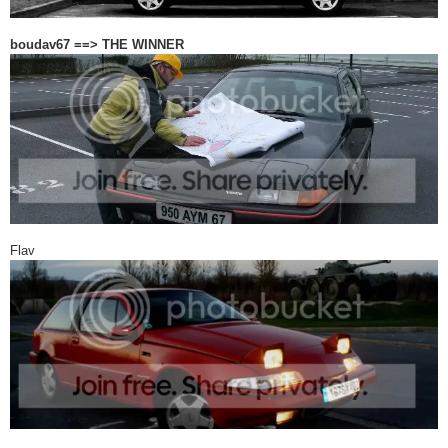
boudav67 ==> THE WINNER
Flav