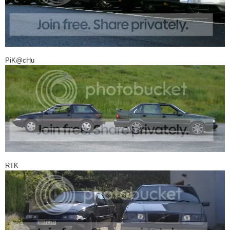
PiK@cHu
RTK