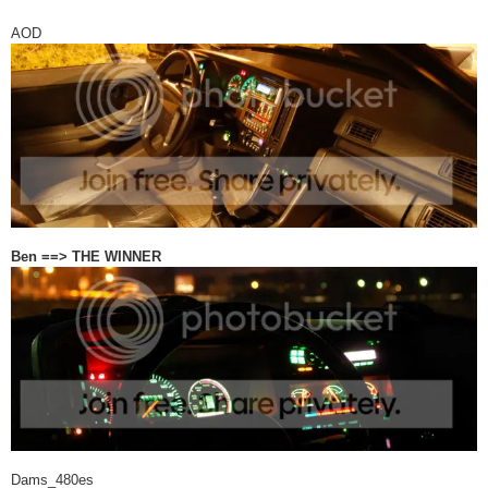
AOD
Ben ==> THE WINNER
Dams_480es