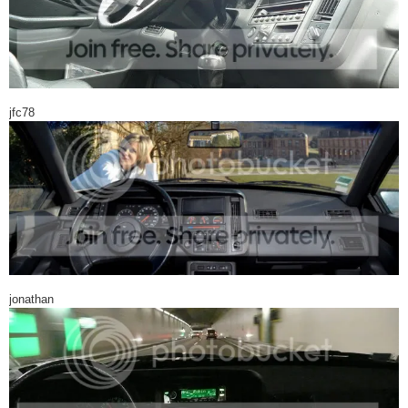
jfc78
jonathan