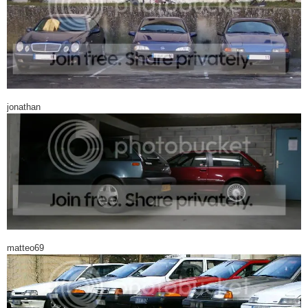
jonathan
matteo69