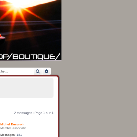
Rechercher
Recherche avancée
2 messages •Page
1
sur
1
Michel Ducuroir
Membre associatif
Messages :
181