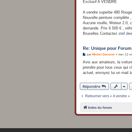
s
Exclusif A VENDRE
s
a
g
A vendre superbe 480 Rouge 
e
Nouvelle peinture complête ,
Aucune rouille, Moteur 2.0,
demande. Prix 6 500 € , véhi
Bruxelles Contactez
stef.d
Re: Unique pour Forum 
M
par
Michel Ducuroir
»
mer. 12 n
e
s
Avis aux amateurs, la voiture
s
prendre pour tous ceux qui c
a
g
actuel, envoyez lui un mail à
e
Répondre
Retourner vers « A vendre »
Index du forum