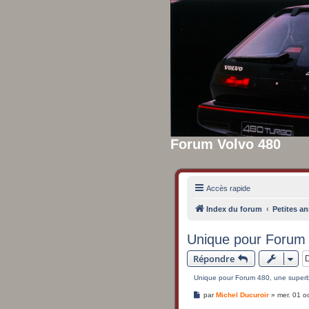
Forum Volvo 480
Accès rapide
Index du forum
Petites an
Unique pour Forum 
Répondre
Unique pour Forum 480, une super
M
par
Michel Ducuroir
»
mer. 01 o
e