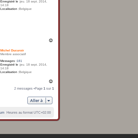
Enregistré le :
jeu. 18 sept. 2014,
14:18
Localisation :
Belgique
H
a
u
Michel Ducuroir
t
Membre associatif
Messages :
181
Enregistré le :
jeu. 18 sept. 2014,
14:18
Localisation :
Belgique
H
a
2 messages •Page
1
sur
1
u
t
Aller à
rum
Heures au format
UTC+02:00