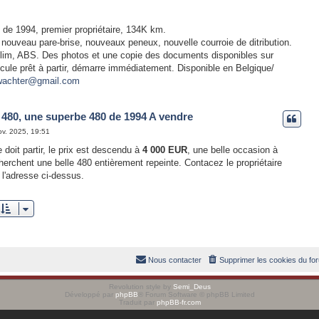
de 1994, premier propriétaire, 134K km.
 nouveau pare-brise, nouveaux peneux, nouvelle courroie de ditribution.
 clim, ABS. Des photos et une copie des documents disponibles sur
cule prêt à partir, démarre immédiatement. Disponible en Belgique/
ewachter@gmail.com
480, une superbe 480 de 1994 A vendre
ov. 2025, 19:51
 doit partir, le prix est descendu à
4 000 EUR
, une belle occasion à
herchent une belle 480 entièrement repeinte. Contacez le propriétaire
 l'adresse ci-dessus.
Nous contacter
Supprimer les cookies du fo
Revolution style by
Semi_Deus
Développé par
phpBB
® Forum Software © phpBB Limited
Traduit par
phpBB-fr.com