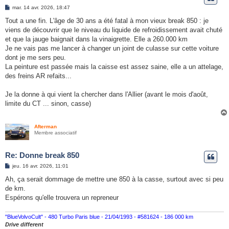
e
M
mar. 14 avr. 2026, 18:47
e
r
s
Tout a une fin. L'âge de 30 ans a été fatal à mon vieux break 850 : je
s
viens de découvrir que le niveau du liquide de refroidissement avait chuté
a
g
et que la jauge baignait dans la vinaigrette. Elle a 260.000 km
e
Je ne vais pas me lancer à changer un joint de culasse sur cette voiture
dont je me sers peu.
La peinture est passée mais la caisse est assez saine, elle a un attelage,
des freins AR refaits...
Je la donne à qui vient la chercher dans l'Allier (avant le mois d'août,
limite du CT ... sinon, casse)
Afterman
Membre associatif
Re: Donne break 850
M
jeu. 16 avr. 2026, 11:01
e
s
Ah, ça serait dommage de mettre une 850 à la casse, surtout avec si peu
s
de km.
a
g
Espérons qu'elle trouvera un repreneur
e
"BlueVolvoCult" - 480 Turbo Paris blue - 21/04/1993 - #581624 - 186 000 km
Drive different