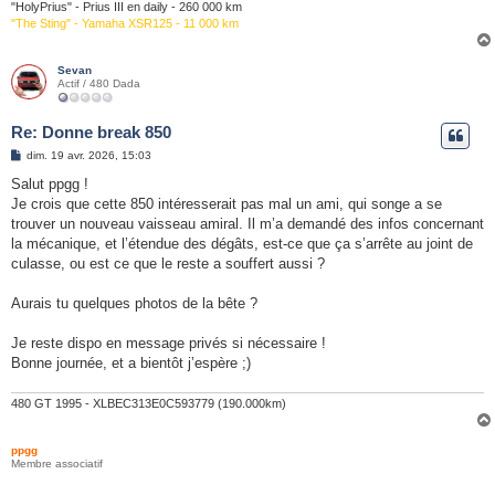
"HolyPrius" - Prius III en daily - 260 000 km
"The Sting" - Yamaha XSR125 - 11 000 km
Sevan
Actif / 480 Dada
Re: Donne break 850
M
dim. 19 avr. 2026, 15:03
e
s
Salut ppgg !
s
Je crois que cette 850 intéresserait pas mal un ami, qui songe a se
a
g
trouver un nouveau vaisseau amiral. Il m’a demandé des infos concernant
e
la mécanique, et l’étendue des dégâts, est-ce que ça s’arrête au joint de
culasse, ou est ce que le reste a souffert aussi ?
Aurais tu quelques photos de la bête ?
Je reste dispo en message privés si nécessaire !
Bonne journée, et a bientôt j’espère ;)
480 GT 1995 - XLBEC313E0C593779 (190.000km)
ppgg
Membre associatif