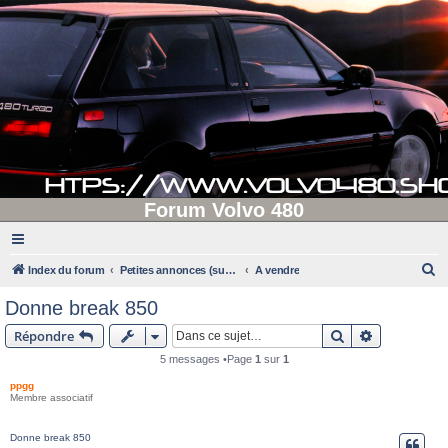
Forum Volvo 480
R
Index du forum
Petites annonces (supprimées après 90 jours d'inactivité)
A vendre
e
Donne break 850
c
Rechercher
Recherche 
Répondre
h
5 messages •Page
1
sur
1
e
ppgg
r
Membre associatif
c
h
Donne break 850