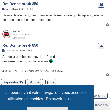
Re: Donne break 850
M
lun. 20 avr. 2026, 15:39
e
s
Désolé, finalement, c'est quelqu'un de ma famille qui la reprend, elle ne
s
finira pas en cube pour le moment.
a
g
e
Sevan
Actif / 480 Dada
Re: Donne break 850
M
mar. 21 avr. 2026, 10:41
e
s
Ah, voilà une bonne nouvelle ! Pas de
s
problème, merci pour la réponse
a
g
e
480 GT 1995 - XLBEC313E0C593779 (190.000km)
Répondre
5 messages •Page
1
sur
1
En poursuivant votre navigation, vous acceptez
Aller à
l’utilisation de cookies.
En savoir plus
Index du forum
Heures au format
UTC+02:00