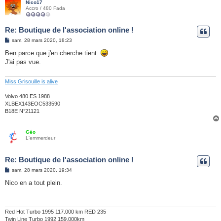
Nico17
Accro / 480 Fada
Re: Boutique de l'association online !
M
sam. 28 mars 2020, 18:23
e
s
Ben parce que j'en cherche tient.
s
J'ai pas vue.
a
g
e
Miss Grisouille is alive
Volvo 480 ES 1988
XLBEX143EOC533590
B18E N°21121
Géo
L'emmerdeur
Re: Boutique de l'association online !
M
sam. 28 mars 2020, 19:34
e
s
Nico en a tout plein.
s
a
g
e
Red Hot Turbo 1995 117.000 km RED 235
Twin Line Turbo 1992 159.000km