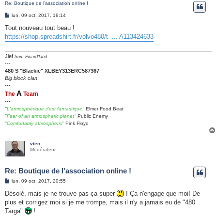
Re: Boutique de l'association online !
e
M
lun. 09 oct. 2017, 18:14
r
e
s
Tout nouveau tout beau !
s
https://shop.spreadshirt.fr/volvo480/t- ... A113424633
a
g
e
Jief
from Picard'land
---
480 S "Blackie" XLBEY313ERC587367
Big block clan
---
A
The
Team
---
"L'atmosphérique c'est fantastique"
Elmer Food Beat
"Fear of an atmospheric planet"
Public Enemy
"Comfortably atmospheric"
Pink Floyd
vtec
Modérateur
Re: Boutique de l'association online !
M
lun. 09 oct. 2017, 20:55
e
s
Désolé, mais je ne trouve pas ça super
! Ça n'engage que moi! De
s
plus et corrigez moi si je me trompe, mais il n'y a jamais eu de "480
a
g
Targa"
!
e