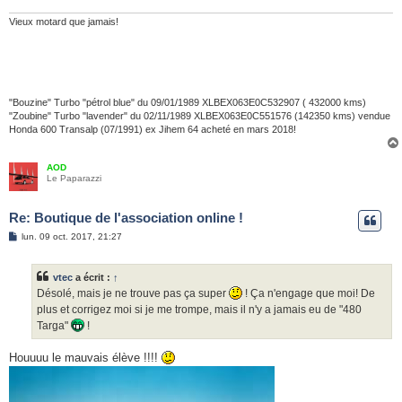
Vieux motard que jamais!
"Bouzine" Turbo "pétrol blue" du 09/01/1989 XLBEX063E0C532907 ( 432000 kms)
"Zoubine" Turbo "lavender" du 02/11/1989 XLBEX063E0C551576 (142350 kms) vendue
Honda 600 Transalp (07/1991) ex Jihem 64 acheté en mars 2018!
AOD
Le Paparazzi
Re: Boutique de l'association online !
M
lun. 09 oct. 2017, 21:27
e
s
s
vtec
a écrit :
↑
a
g
Désolé, mais je ne trouve pas ça super
! Ça n'engage que moi! De
e
plus et corrigez moi si je me trompe, mais il n'y a jamais eu de "480
Targa"
!
Houuuu le mauvais élève !!!!