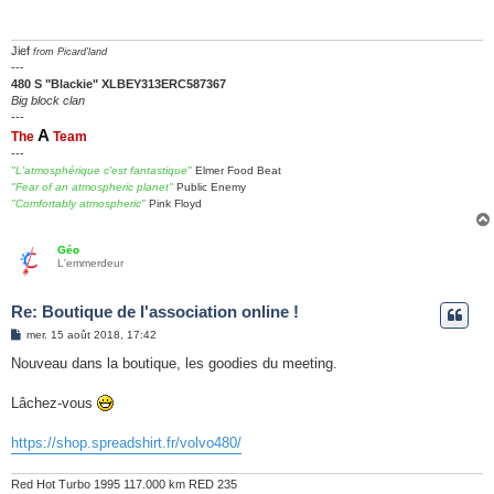
a
g
e
Jief
from Picard'land
---
480 S "Blackie" XLBEY313ERC587367
Big block clan
---
A
The
Team
---
"L'atmosphérique c'est fantastique"
Elmer Food Beat
"Fear of an atmospheric planet"
Public Enemy
"Comfortably atmospheric"
Pink Floyd
Géo
L'emmerdeur
Re: Boutique de l'association online !
M
mer. 15 août 2018, 17:42
e
s
Nouveau dans la boutique, les goodies du meeting.
s
a
g
Lâchez-vous
e
https://shop.spreadshirt.fr/volvo480/
Red Hot Turbo 1995 117.000 km RED 235