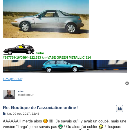
turbo
#587789-16/08/94-222.333 km-VASE GREEN METALLIC 314
__________________
Groupe FB ici
vtec
Modérateur
Re: Boutique de l'association online !
M
lun. 09 oct. 2017, 22:48
e
s
AAAAAAH merde alors
!!!!! Je savais qu'il y avait un coupé, mais une
s
version "Targa" je ne savais pas
! Ou alors j'ai oublié
! Toujours
a