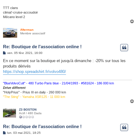
TTT clans
climat'-cruise-accoudoir
Mécano level 2
Afterman
Membre associatif
Re: Boutique de l'association online !
M
ven. 05 févr. 2021, 16:00
e
s
En ce moment sur la boutique et jusqu'à dimanche : -20% sur tous les
s
produits dérivés
a
g
https://shop.spreadshirt.fr/volvo480/
e
"BlueVolvoCult" - 480 Turbo Paris blue - 21/04/1993 - #581624 - 186 000 km
Drive different
"HolyPrius" - Prius III en daily - 260 000 km
"The Sting" - Yamaha XSR125 - 11 000 km
Z3 BOSTON
Actif / 480 Dada
Re: Boutique de l'association online !
M
lun. 03 mai 2021, 18:25