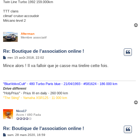
Twin Line Turbo 1992 159.000km
TTT clans
climat'-cruise-accoudoir
Mécano level 2
Afterman
Membre associatif
Re: Boutique de l'association online !
M
mer. 15 août 2018, 22:02
e
s
Mince alors ! Il va falloir que je casse ma tirelire cette fois.
s
a
g
e
"BlueVolvoCult" - 480 Turbo Paris blue - 21/04/1993 - #581624 - 186 000 km
Drive different
"HolyPrius" - Prius III en daily - 260 000 km
"The Sting" - Yamaha XSR125 - 11 000 km
Nico17
Accro / 480 Fada
Re: Boutique de l'association online !
M
sam. 28 mars 2020, 16:59
e