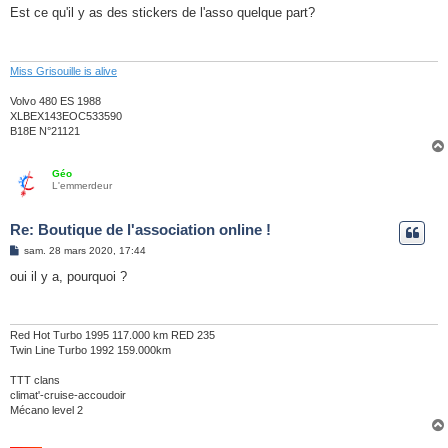
s
Est ce qu'il y as des stickers de l'asso quelque part?
s
a
g
e
Miss Grisouille is alive
Volvo 480 ES 1988
XLBEX143EOC533590
B18E N°21121
Géo
L'emmerdeur
Re: Boutique de l'association online !
M
sam. 28 mars 2020, 17:44
e
s
oui il y a, pourquoi ?
s
a
g
e
Red Hot Turbo 1995 117.000 km RED 235
Twin Line Turbo 1992 159.000km
TTT clans
climat'-cruise-accoudoir
Mécano level 2