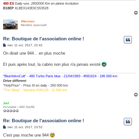
480 ES
Daily-use.
2850000 Km
en pleine évolution
B18EP
XLBEX143E0C553528
Afterman
Membre associatif
Re: Boutique de l'association online !
M
mer. 11 oct. 2017, 22:42
e
s
On dirait une 944... en plus moche
s
a
g
Et puis après tout, la cabrio non plus n'a jamais existé
e
"BlueVolvoCult" - 480 Turbo Paris blue - 21/04/1993 - #581624 - 186 000 km
Drive different
"HolyPrius" - Prius III en daily - 260 000 km
"The Sting" - Yamaha XSR125 - 11 000 km
Jief
Incurable / 480 Greffé
Re: Boutique de l'association online !
M
mer. 11 oct. 2017, 23:52
e
s
C'est pas moche une 944
s