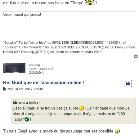
g
est il que je ne la trouve pas belle en "Targa"
!
e
Vieux motard que jamais!
"Bouzine" Turbo "pétrol blue" du 09/01/1989 XLBEX063E0C532907 ( 432000 kms)
"Zoubine" Turbo "lavender" du 02/11/1989 XLBEX063E0C551576 (142350 kms) vendue
Honda 600 Transalp (07/1991) ex Jihem 64 acheté en mars 2018!
coritoni
Accro / 480 Fada
Re: Boutique de l'association online !
M
mar. 10 oct. 2017, 09:38
e
s
s
vtec
a écrit :
↑
a
g
Désolé, mais je ne trouve pas ça super
! Ça n'engage que moi! De
e
plus et corrigez moi si je me trompe, mais il n'y a jamais eu de "480
Targa"
!
Tu sais Gégé avec la mode du décapsulage tout est possible