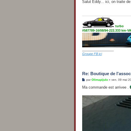
s
Salut Eddy... ici, on traite d
s
a
g
e
turbo
#587789-16/08/94-222.333 km-
__________________
Groupe FB ici
Re: Boutique de l'associ
M
par
Olimapijulo
»
ven. 09 mai 2
e
s
Ma commande est arrivee .
s
a
g
e