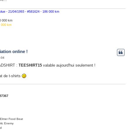
 blue - 21/04/1993 - #581624 - 186 000 km
260 000 km
1 000 km
ation online !
4:04
DSHIRT :
TEESHIRT15
valable aujourd'hui seulement !
t de t-shirts
87367
Elmer Food Beat
lic Enemy
yd