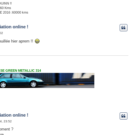
UINN !!
560 Kms
 2016 :60000 kms
ation online !
:02
uillée hier aprem !!
VASE GREEN METALLIC 314
ation online !
14, 23:52
oment ?
re...