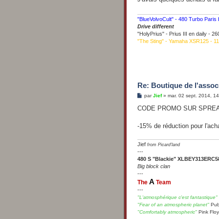
a
g
e
"BlueVolvoCult" - 480 Turbo Paris
Drive different
"HolyPrius" - Prius III en daily - 
"The Sting" - Yamaha XSR125 - 1
Re: Boutique de l'associ
M
par
Jief
»
mar. 02 sept. 2014, 1
e
s
CODE PROMO SUR SPREA
s
a
g
-15% de réduction pour l'acha
e
Jief
from Picard'land
---
480 S "Blackie" XLBEY313ERC5
Big block clan
---
A
The
Team
---
"L'atmosphérique c'est fantastique"
"Fear of an atmospheric planet"
Pub
"Comfortably atmospheric"
Pink Flo