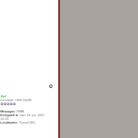
H
a
u
Jief
t
Incurable / 480 Greffé
Messages :
7088
Enregistré le :
mer. 04 avr. 2007,
16:25
Localisation :
Yonval (80)