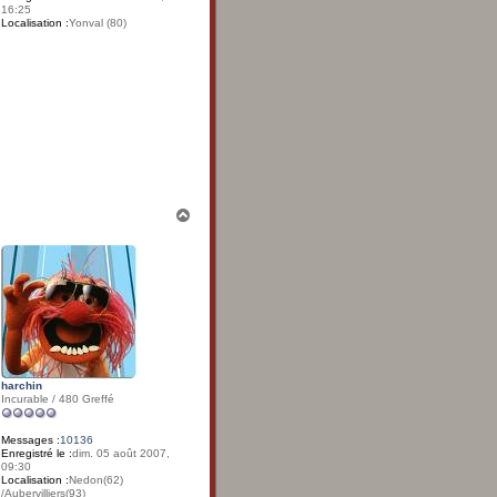
16:25
Localisation :
Yonval (80)
H
a
u
t
harchin
Incurable / 480 Greffé
Messages :
10136
Enregistré le :
dim. 05 août 2007,
09:30
Localisation :
Nedon(62)
/Aubervilliers(93)