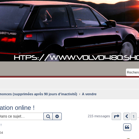
nonces (supprimées après 90 jours d'inactivité)
A vendre
ation online !
Rechercher
Recherche avancée
Page
5
su
1
Pré
215 messages
 !
:04