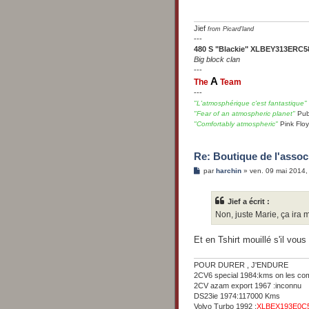
a
g
e
Jief
from Picard'land
---
480 S "Blackie" XLBEY313ERC5
Big block clan
---
A
The
Team
---
"L'atmosphérique c'est fantastique"
"Fear of an atmospheric planet"
Pub
"Comfortably atmospheric"
Pink Flo
Re: Boutique de l'associ
M
par
harchin
»
ven. 09 mai 2014,
e
s
s
Jief a écrit :
a
g
Non, juste Marie, ça ira m
e
Et en Tshirt mouillé s'il vous
POUR DURER , J'ENDURE
2CV6 special 1984:kms on les co
2CV azam export 1967 :inconnu
DS23ie 1974:117000 Kms
Volvo Turbo 1992 :
XLBEX193E0C