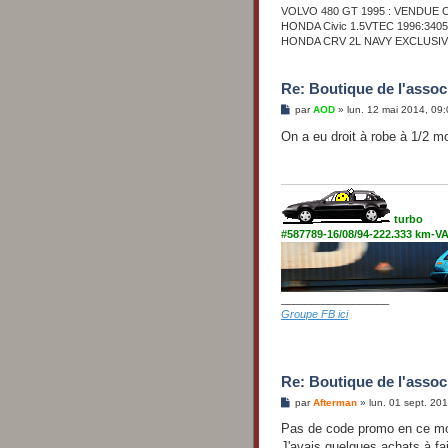
VOLVO 480 GT 1995 : VENDUE O
HONDA Civic 1.5VTEC 1996:340
HONDA CRV 2L NAVY EXCLUSIVE
Re: Boutique de l'associ
M
par
AOD
»
lun. 12 mai 2014, 09
e
s
On a eu droit à robe à 1/2 mo
s
a
g
e
turbo
#587789-16/08/94-222.333 km-
__________________
Groupe FB ici
Re: Boutique de l'associ
M
par
Afterman
»
lun. 01 sept. 20
e
s
Pas de code promo en ce m
s
J'avais quelques achats à fai