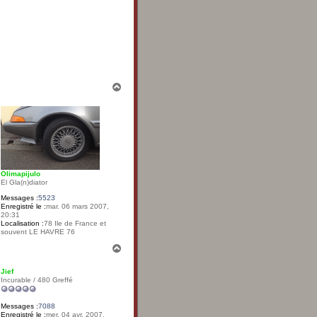
H
a
u
t
Olimapijulo
El Gla(n)diator
Messages :
5523
Enregistré le :
mar. 06 mars 2007,
20:31
Localisation :
78 Ile de France et
souvent LE HAVRE 76
H
a
u
Jief
t
Incurable / 480 Greffé
Messages :
7088
Enregistré le :
mer. 04 avr. 2007,