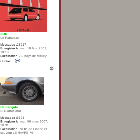
AOD
Le Paparazzi
Messages :
28517
Enregistré le :
mar. 18 févr. 2003,
10:13
Localisation :
Au pays de Mickey
C
Contact :
o
n
H
t
a
a
u
c
t
t
e
r
A
O
D
Olimapijulo
El Gla(n)diator
Messages :
5523
Enregistré le :
mar. 06 mars 2007,
20:31
Localisation :
78 Ile de France et
souvent LE HAVRE 76