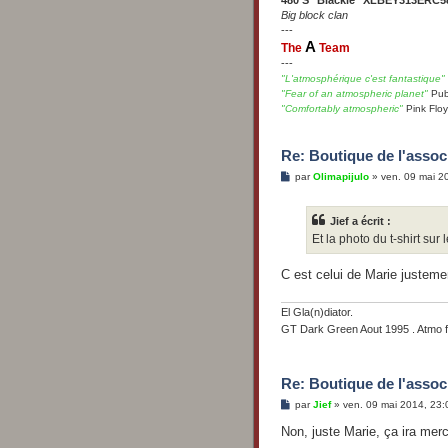
Big block clan
---
A
The
Team
---
"L'atmosphérique c'est fantastique"
"Fear of an atmospheric planet"
Pub
"Comfortably atmospheric"
Pink Flo
Re: Boutique de l'associ
M
par
Olimapijulo
»
ven. 09 mai 2
e
s
s
Jief a écrit :
a
g
Et la photo du t-shirt sur
e
C est celui de Marie justem
El Gla(n)diator.
GT Dark Green Aout 1995 . Atmo 
Re: Boutique de l'associ
M
par
Jief
»
ven. 09 mai 2014, 23:
e
s
Non, juste Marie, ça ira merc
s