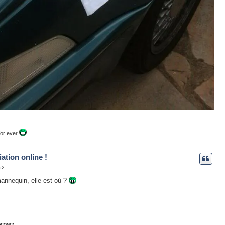
for ever
ation online !
52
 mannequin, elle est où ?
87367