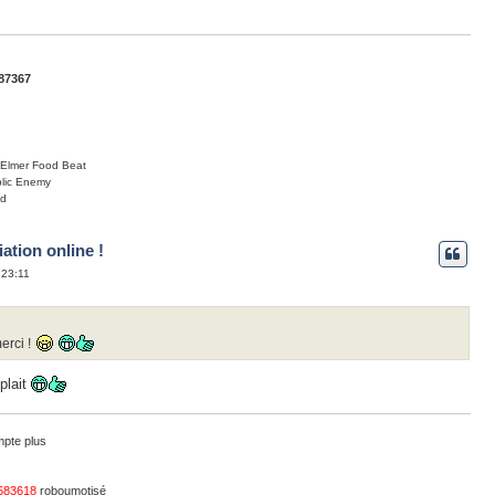
87367
Elmer Food Beat
lic Enemy
yd
ation online !
 23:11
erci !
 plait
mpte plus
583618
roboumotisé