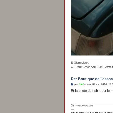
El Gla(n)diator.
GT Dark Green Aout 1995 . Atmo 
Re: Boutique de l'associ
M
par
Jief
»
ven. 09 mai 2014, 16:
e
s
Et la photo du t-shirt sur le
s
a
g
e
Jief
from Picard'land
---
480 S "Blackie" XLBEY313ERC5