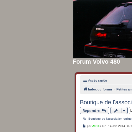
Forum Volvo 480
Accès rapide
Index du forum
Petites an
Boutique de l'associ
Répondre
Re: Boutique de l'association online
M
par
AOD
»
lun. 14 avr. 2014, 09
e