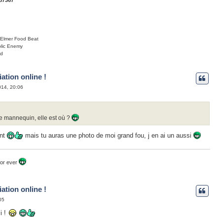
Elmer Food Beat
lic Enemy
yd
ation online !
014, 20:06
 le mannequin, elle est où ?
ent
mais tu auras une photo de moi grand fou, j en ai un aussi
for ever
ation online !
05
i !