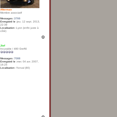
D
Afterman
Membre associatif
Messages :
3766
Enregistré le :
jeu. 12 sept. 2013,
22:39
Localisation :
Lyon (enfin juste à
côté)
H
a
u
Jief
t
Incurable / 480 Greffé
Messages :
7088
Enregistré le :
mer. 04 avr. 2007,
16:25
Localisation :
Yonval (80)
H