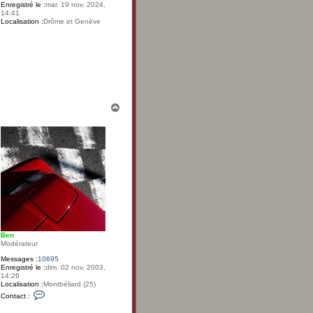
e
Enregistré le :
mar. 19 nov. 2024,
n
14:41
Localisation :
Drôme et Genève
H
a
u
t
Ben
Modérateur
Messages :
10695
Enregistré le :
dim. 02 nov. 2003,
14:26
Localisation :
Montbéliard (25)
C
Contact :
o
n