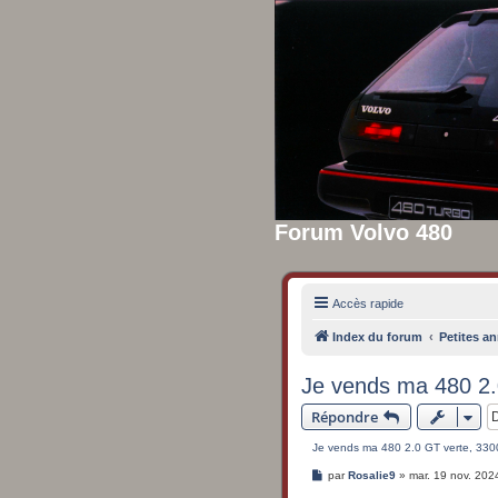
Forum Volvo 480
Accès rapide
Index du forum
Petites an
Je vends ma 480 2.
Répondre
Je vends ma 480 2.0 GT verte, 33
M
par
Rosalie9
»
mar. 19 nov. 202
e