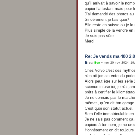
s
qu’il arrivait à savoir le no
a
g
papier l’attestant mais pour 
e
J’ai demandé des photos au
Sincèrement je fais quoi?
Elle reste en suisse ou je la
Plus simple de la vendre en
Je suis pas sûre….
Merci
Re: Je vends ma 480 2.0
M
par
Ben
»
mer. 20 nov. 2024, 19
e
s
Chez Volvo c'est des mythos, 
s
n'en ait jamais entendu parler
a
g
Alors peut être sur les série
e
science infuse ici, je n'ai jam
prêts à certifier le kilométrag
Je ne connais pas le marché 
mêmes, qu'en dit ton garage
C'est quoi son statut actuel,
Sera t'elle immatriculable en
Je ne sais pas comment ça a 
papiers à ton nom, je ne croi
Honnêtement on dit toujours 