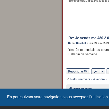
480 turbo 05/91 #563345 avec la 
Re: Je vends ma 480 2.0
M
par
Rosalie9
»
jeu. 21 nov. 202
e
s
Yes. Je te tiendrais au cour
s
Belle fin de semaine
a
g
e
Répondre
Retourner vers « A vendre »
Index du forum
En poursuivant votre navigation, vous acceptez l’utilisation