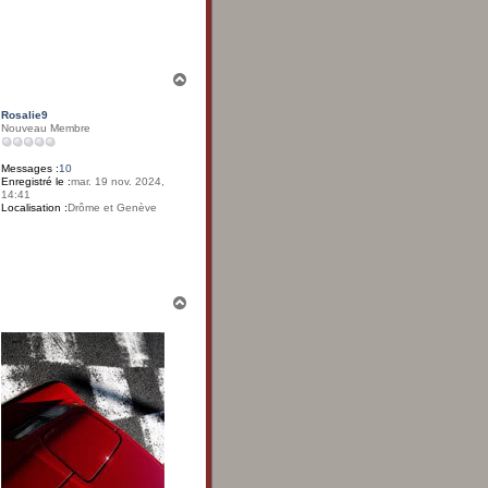
t
a
c
t
e
r
H
B
a
e
u
n
Rosalie9
t
Nouveau Membre
Messages :
10
Enregistré le :
mar. 19 nov. 2024,
14:41
Localisation :
Drôme et Genève
H
a
u
t