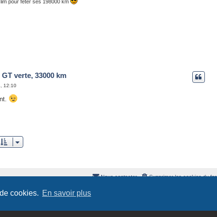
clim pour fêter ses 198000 km
 GT verte, 33000 km
4, 12:10
ant.
Nous contacter
Supprimer les cookies du fo
 de cookies.
En savoir plus
Revolution style by
Semi_Deus
Développé par
phpBB
® Forum Software © phpBB Limited
Traduit par
phpBB-fr.com