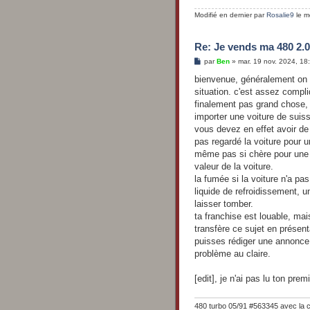
Modifié en dernier par
Rosalie9
le me
Re: Je vends ma 480 2.0
M
par
Ben
»
mar. 19 nov. 2024, 18
e
s
bienvenue, généralement on 
s
situation. c'est assez compl
a
g
finalement pas grand chose, p
e
importer une voiture de suis
vous devez en effet avoir de
pas regardé la voiture pour u
même pas si chère pour une 
valeur de la voiture.
la fumée si la voiture n'a pa
liquide de refroidissement, u
laisser tomber.
ta franchise est louable, ma
transfère ce sujet en présen
puisses rédiger une annonce t
problème au claire.
[edit], je n'ai pas lu ton pre
480 turbo 05/91 #563345 avec la 