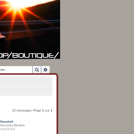
Rechercher
Recherche avancée
10 messages •Page
1
sur
1
Rosalie9
Nouveau Membre