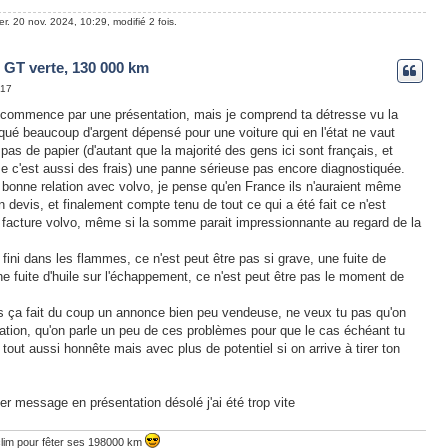
r. 20 nov. 2024, 10:29, modifié 2 fois.
 GT verte, 130 000 km
:17
commence par une présentation, mais je comprend ta détresse vu la
iqué beaucoup d'argent dépensé pour une voiture qui en l'état ne vaut
as de papier (d'autant que la majorité des gens ici sont français, et
se c'est aussi des frais) une panne sérieuse pas encore diagnostiquée.
 bonne relation avec volvo, je pense qu'en France ils n'auraient même
n devis, et finalement compte tenu de tout ce qui a été fait ce n'est
facture volvo, même si la somme parait impressionnante au regard de la
s fini dans les flammes, ce n'est peut être pas si grave, une fuite de
ne fuite d'huile sur l'échappement, ce n'est peut être pas le moment de
is ça fait du coup un annonce bien peu vendeuse, ne veux tu pas qu'on
tation, qu'on parle un peu de ces problèmes pour que le cas échéant tu
out aussi honnête mais avec plus de potentiel si on arrive à tirer ton
mier message en présentation désolé j'ai été trop vite
clim pour fêter ses 198000 km