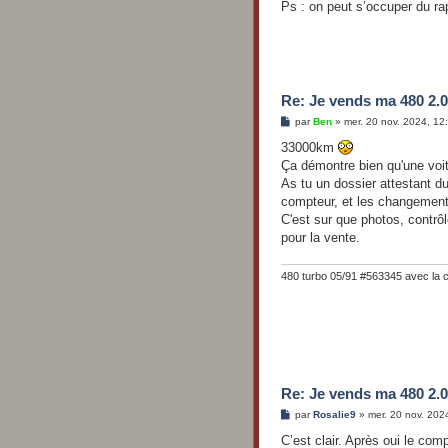
s
Ps : on peut s’occuper du ra
s
a
g
e
Re: Je vends ma 480 2.0
M
par
Ben
»
mer. 20 nov. 2024, 12
e
s
33000km
s
Ça démontre bien qu'une voi
a
g
As tu un dossier attestant 
e
compteur, et les changements
C'est sur que photos, contrôl
pour la vente.
480 turbo 05/91 #563345 avec la 
Re: Je vends ma 480 2.0
M
par
Rosalie9
»
mer. 20 nov. 202
e
s
C’est clair. Après oui le co