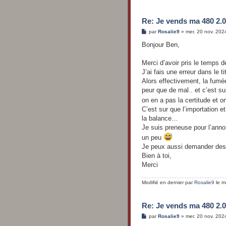
Re: Je vends ma 480 2.0
M
par
Rosalie9
»
mer. 20 nov. 202
e
s
Bonjour Ben,
s
a
g
Merci d’avoir pris le temps 
e
J’ai fais une erreur dans le t
Alors effectivement, la fumée
peur que de mal.. et c’est su
on en a pas la certitude et 
C’est sur que l’importation e
la balance…
Je suis preneuse pour l’ann
un peu
Je peux aussi demander des p
Bien à toi,
Merci
Modifié en dernier par
Rosalie9
le me
Re: Je vends ma 480 2.0
M
par
Rosalie9
»
mer. 20 nov. 202
e