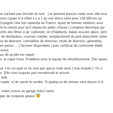
 ne sachant pas bricoler du tout…) et pensant pouvoir rouler avec elle tous
, mon copain m’a offert il y a 1 an une Volvo verte avec 130 000 km au
Espagne! Une fois rapatriée en France, ayant de bonnes relations avec
é la voiture pour qu’il répare les petits choses ( compteur électrique qui
s des filtres à air, carburant, air d’habitacle, balais essuies glace, joint
e de distribution, courroie crantée, remplacement du joint étanchéité carter
e de direction, crémaillère de direction, rotule de direction, géométrie,
en passe…. ( factures disponibles ) puis certificat de conformité établi.
 euros.
s dit qu’elle est niquel.
m, le capot fume. Problème avec le liquide de refroidissement. Elle répare
us s’en occuper et ne veut pas que je roule avec ( trop risquée ). On a
s. Elle n’est toujours pas immatriculé et assuré.
 aide.
cupée, ni de savoir la vendre. Si quelqu’un de sérieux veut réussir à la
 valais suisse au garage Volvo sierre.
 pas de moquerie please