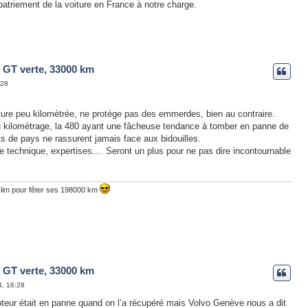
patriement de la voiture en France à notre charge.
 GT verte, 33000 km
:28
ture peu kilomètrée, ne protège pas des emmerdes, bien au contraire.
du kilométrage, la 480 ayant une fâcheuse tendance à tomber en panne de
 de pays ne rassurent jamais face aux bidouilles.
e technique, expertises.... Seront un plus pour ne pas dire incontournable
clim pour fêter ses 198000 km
 GT verte, 33000 km
4, 16:28
mpteur était en panne quand on l’a récupéré mais Volvo Genève nous a dit