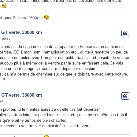
 statut administratif incertain, ce n'est pas un collectionneur qu'il va te
on
clim pour fêter ses 198000 km
 GT verte, 33000 km
4, 09:59
avons pris la sage décision de la rapatrier en France via un camion de
ertise, CG à mon nom, immatriculation etc.. quitte à remettre un peu de
uite de rouler avec 1 an pour des petits trajets… et ensuite de voir ce
eaucoup plus à même de la vendre par la suite en faisant cela. Je vais
gion un petit garage qui saurait me dépanner si besoin.
 ça m’a permis de cheminer sur ce que je dois faire avec cette voiture.
 !!!
 GT verte, 33000 km
:14
 profiter, tu le mérites après ce qu'elle t'as fait dépenser.
ller pas trop loin, car pour bien l'utiliser, et qu'elle ne t'embête pas trop il
s qu'elle ait le temps de bien chauffer.
t levée tu vas trouver du plaisir à l'utiliser tu verras.