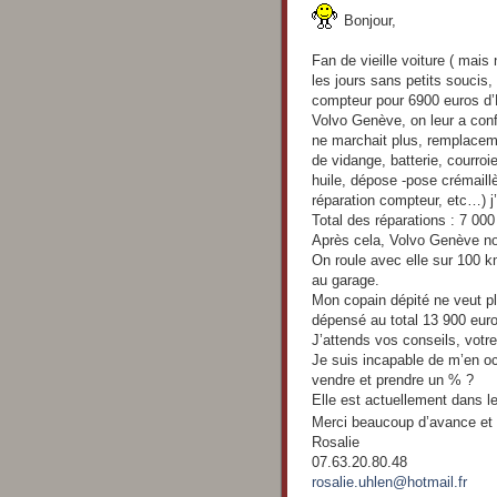
s
s
Bonjour,
a
g
e
Fan de vieille voiture ( mais
les jours sans petits soucis
compteur pour 6900 euros d’
Volvo Genève, on leur a confi
ne marchait plus, remplacement
de vidange, batterie, courroi
huile, dépose -pose crémaillèr
réparation compteur, etc…) j’
Total des réparations : 7 000
Après cela, Volvo Genève nou
On roule avec elle sur 100 k
au garage.
Mon copain dépité ne veut pl
dépensé au total 13 900 euro
J’attends vos conseils, votre
Je suis incapable de m’en oc
vendre et prendre un % ?
Elle est actuellement dans le
Merci beaucoup d’avance et
Rosalie
07.63.20.80.48
rosalie.uhlen@hotmail.fr