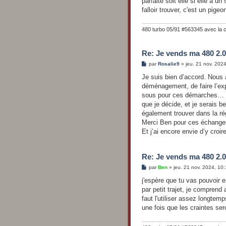
parfaite soit elle si elle a un
falloir trouver, c'est un pige
480 turbo 05/91 #563345 avec la 
Re: Je vends ma 480 2.0
M
par
Rosalie9
»
jeu. 21 nov. 202
e
s
Je suis bien d’accord. Nous 
s
déménagement, de faire l’exp
a
g
sous pour ces démarches… ens
e
que je décide, et je serais b
également trouver dans la ré
Merci Ben pour ces échanges,
Et j’ai encore envie d’y croire
Re: Je vends ma 480 2.0
M
par
Ben
»
jeu. 21 nov. 2024, 10
e
s
j'espère que tu vas pouvoir en
s
par petit trajet, je comprend a
a
g
faut l'utiliser assez longtemp
e
une fois que les craintes seron