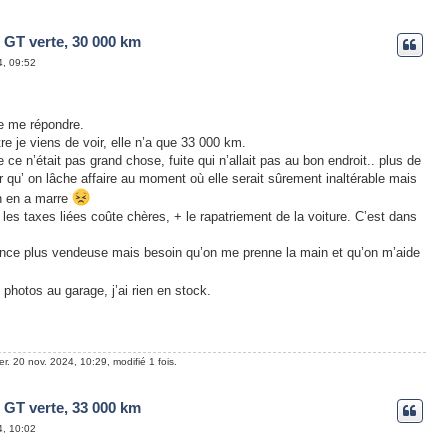
 GT verte, 30 000 km
4, 09:52
de me répondre.
itre je viens de voir, elle n’a que 33 000 km.
 ce n’était pas grand chose, fuite qui n’allait pas au bon endroit.. plus de
r qu’ on lâche affaire au moment où elle serait sûrement inaltérable mais
on en a marre
t les taxes liées coûte chères, + le rapatriement de la voiture. C’est dans
once plus vendeuse mais besoin qu’on me prenne la main et qu’on m’aide
hotos au garage, j’ai rien en stock.
r. 20 nov. 2024, 10:29, modifié 1 fois.
 GT verte, 33 000 km
4, 10:02