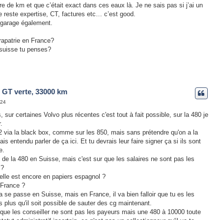
mbre de km et que c’était exact dans ces eaux là. Je ne sais pas si j’ai un
le reste expertise, CT, factures etc… c’est good.
 garage également.
 rapatrie en France?
 suisse tu penses?
 GT verte, 33000 km
:24
sur certaines Volvo plus récentes c'est tout à fait possible, sur la 480 je
.
 2 via la black box, comme sur les 850, mais sans prétendre qu'on a la
ais entendu parler de ça ici. Et tu devrais leur faire signer ça si ils sont
e.
de la 480 en Suisse, mais c'est sur que les salaires ne sont pas les
 ?
 elle est encore en papiers espagnol ?
 France ?
se passe en Suisse, mais en France, il va bien falloir que tu es les
s plus qu'il soit possible de sauter des cg maintenant.
que les conseiller ne sont pas les payeurs mais une 480 à 10000 toute