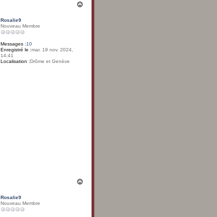
H
a
u
Rosalie9
t
Nouveau Membre
Messages :
10
Enregistré le :
mar. 19 nov. 2024,
14:41
Localisation :
Drôme et Genève
H
a
u
Rosalie9
t
Nouveau Membre