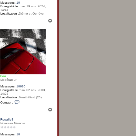
Messages :
10
Enregistré le :
mar. 19 nov. 2024,
14:41
Localisation :
Drôme et Genève
H
a
u
t
Ben
Modérateur
Messages :
10695
Enregistré le :
dim. 02 nov. 2003,
14:26
Localisation :
Montbéliard (25)
C
Contact :
o
n
H
t
a
a
u
c
Rosalie9
t
t
Nouveau Membre
e
r
B
Messages :
10