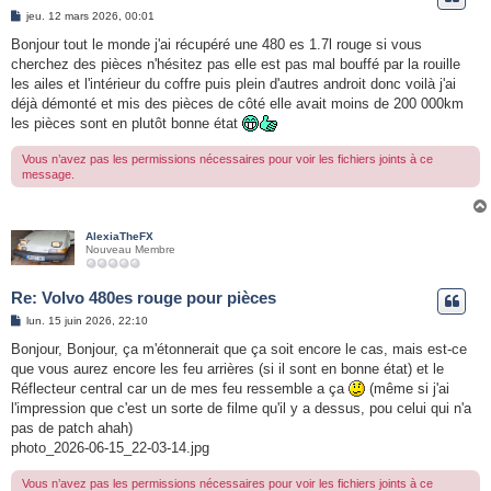
e
M
jeu. 12 mars 2026, 00:01
e
r
s
Bonjour tout le monde j'ai récupéré une 480 es 1.7l rouge si vous
s
cherchez des pièces n'hésitez pas elle est pas mal bouffé par la rouille
a
g
les ailes et l'intérieur du coffre puis plein d'autres androit donc voilà j'ai
e
déjà démonté et mis des pièces de côté elle avait moins de 200 000km
les pièces sont en plutôt bonne état
Vous n’avez pas les permissions nécessaires pour voir les fichiers joints à ce
message.
AlexiaTheFX
Nouveau Membre
Re: Volvo 480es rouge pour pièces
M
lun. 15 juin 2026, 22:10
e
s
Bonjour, Bonjour, ça m'étonnerait que ça soit encore le cas, mais est-ce
s
que vous aurez encore les feu arrières (si il sont en bonne état) et le
a
g
Réflecteur central car un de mes feu ressemble a ça
(même si j'ai
e
l'impression que c'est un sorte de filme qu'il y a dessus, pou celui qui n'a
pas de patch ahah)
photo_2026-06-15_22-03-14.jpg
Vous n’avez pas les permissions nécessaires pour voir les fichiers joints à ce