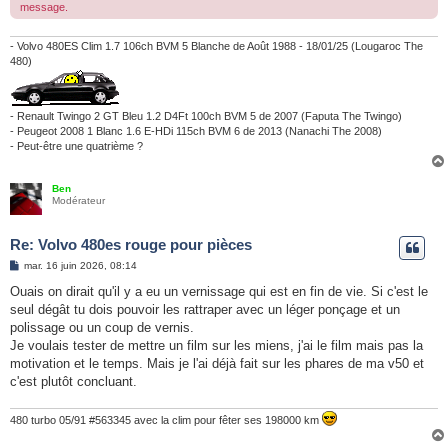
message.
- Volvo 480ES Clim 1.7 106ch BVM 5 Blanche de Août 1988 - 18/01/25 (Lougaroc The
480)
- Renault Twingo 2 GT Bleu 1.2 D4Ft 100ch BVM 5 de 2007 (Faputa The Twingo)
- Peugeot 2008 1 Blanc 1.6 E-HDi 115ch BVM 6 de 2013 (Nanachi The 2008)
- Peut-être une quatrième ?
Ben
Modérateur
Re: Volvo 480es rouge pour pièces
M
mar. 16 juin 2026, 08:14
e
s
Ouais on dirait qu'il y a eu un vernissage qui est en fin de vie. Si c'est le
s
seul dégât tu dois pouvoir les rattraper avec un léger ponçage et un
a
g
polissage ou un coup de vernis.
e
Je voulais tester de mettre un film sur les miens, j'ai le film mais pas la
motivation et le temps. Mais je l'ai déjà fait sur les phares de ma v50 et
c'est plutôt concluant.
480 turbo 05/91 #563345 avec la clim pour fêter ses 198000 km