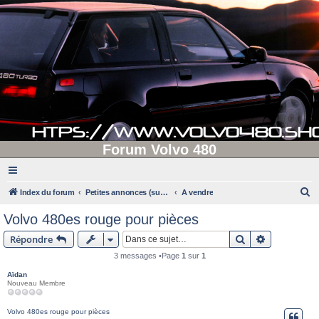
Forum Volvo 480
R
Index du forum
Petites annonces (supprimées après 90 jours d'inactivité)
A vendre
e
Volvo 480es rouge pour pièces
c
Rechercher
Recherche 
Répondre
h
3 messages •Page
1
sur
1
e
Aïdan
r
Nouveau Membre
c
h
Volvo 480es rouge pour pièces