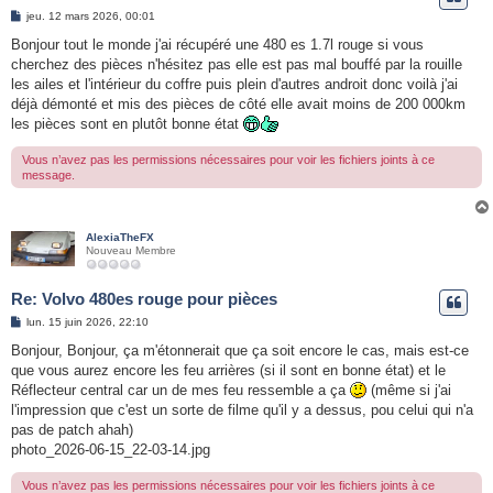
e
M
jeu. 12 mars 2026, 00:01
e
r
s
Bonjour tout le monde j'ai récupéré une 480 es 1.7l rouge si vous
s
cherchez des pièces n'hésitez pas elle est pas mal bouffé par la rouille
a
g
les ailes et l'intérieur du coffre puis plein d'autres androit donc voilà j'ai
e
déjà démonté et mis des pièces de côté elle avait moins de 200 000km
les pièces sont en plutôt bonne état
Vous n’avez pas les permissions nécessaires pour voir les fichiers joints à ce
message.
AlexiaTheFX
Nouveau Membre
Re: Volvo 480es rouge pour pièces
M
lun. 15 juin 2026, 22:10
e
s
Bonjour, Bonjour, ça m'étonnerait que ça soit encore le cas, mais est-ce
s
que vous aurez encore les feu arrières (si il sont en bonne état) et le
a
g
Réflecteur central car un de mes feu ressemble a ça
(même si j'ai
e
l'impression que c'est un sorte de filme qu'il y a dessus, pou celui qui n'a
pas de patch ahah)
photo_2026-06-15_22-03-14.jpg
Vous n’avez pas les permissions nécessaires pour voir les fichiers joints à ce