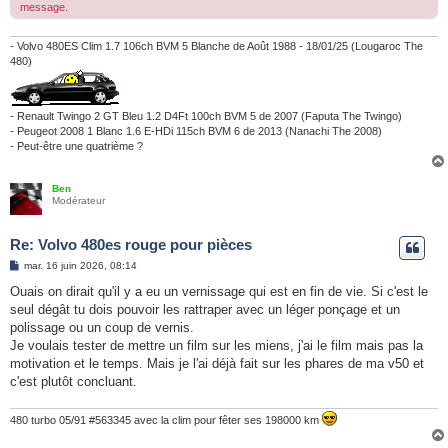
message.
- Volvo 480ES Clim 1.7 106ch BVM 5 Blanche de Août 1988 - 18/01/25 (Lougaroc The
480)
- Renault Twingo 2 GT Bleu 1.2 D4Ft 100ch BVM 5 de 2007 (Faputa The Twingo)
- Peugeot 2008 1 Blanc 1.6 E-HDi 115ch BVM 6 de 2013 (Nanachi The 2008)
- Peut-être une quatrième ?
Ben
Modérateur
Re: Volvo 480es rouge pour pièces
M
mar. 16 juin 2026, 08:14
e
s
Ouais on dirait qu'il y a eu un vernissage qui est en fin de vie. Si c'est le
s
seul dégât tu dois pouvoir les rattraper avec un léger ponçage et un
a
g
polissage ou un coup de vernis.
e
Je voulais tester de mettre un film sur les miens, j'ai le film mais pas la
motivation et le temps. Mais je l'ai déjà fait sur les phares de ma v50 et
c'est plutôt concluant.
480 turbo 05/91 #563345 avec la clim pour fêter ses 198000 km