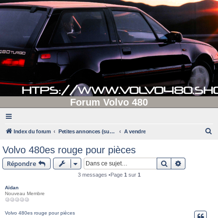
Forum Volvo 480
R
Index du forum
Petites annonces (supprimées après 90 jours d'inactivité)
A vendre
e
Volvo 480es rouge pour pièces
c
Rechercher
Recherche 
Répondre
h
3 messages •Page
1
sur
1
e
Aïdan
r
Nouveau Membre
c
h
Volvo 480es rouge pour pièces