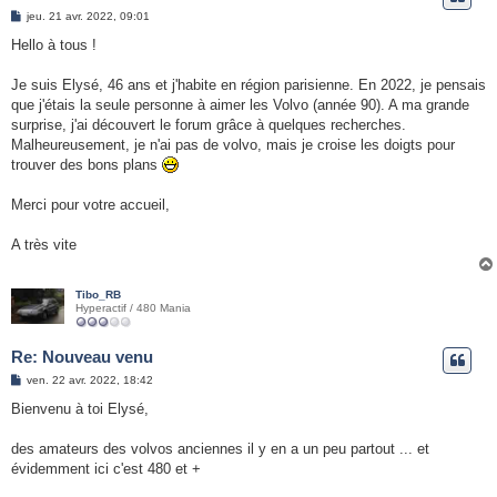
e
M
jeu. 21 avr. 2022, 09:01
e
r
s
Hello à tous !
s
a
g
Je suis Elysé, 46 ans et j'habite en région parisienne. En 2022, je pensais
e
que j'étais la seule personne à aimer les Volvo (année 90). A ma grande
surprise, j'ai découvert le forum grâce à quelques recherches.
Malheureusement, je n'ai pas de volvo, mais je croise les doigts pour
trouver des bons plans
Merci pour votre accueil,
A très vite
Tibo_RB
Hyperactif / 480 Mania
Re: Nouveau venu
M
ven. 22 avr. 2022, 18:42
e
s
Bienvenu à toi Elysé,
s
a
g
des amateurs des volvos anciennes il y en a un peu partout ... et
e
évidemment ici c'est 480 et +