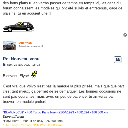
des bons plans tu en verras passer de temps en temps ici, les gens du
forum connaissent les modèles qui ont été suivis et entretenus, gage de
plaisir si tu en acquiert une !!
Afterman
Membre associatif
Re: Nouveau venu
M
sam. 23 avr. 2022, 15:03
e
s
s
Bienvenu Elysé.
a
g
e
C'est vrai que Volvo n'est pas la marque la plus prisée, mais quelque part
c'est tant mieux, ça permet de se démarquer. Les bonnes occasions ne
sont pas courantes, mais avec un peu de patience, tu arriveras par
trouver ton modèle préféré.
"BlueVolvoCult" - 480 Turbo Paris blue - 21/04/1993 - #581624 - 186 000 km
Drive different
"HolyPrius" - Prius III en daily - 260 000 km
"The Sting" - Yamaha XSR125 - 11 000 km