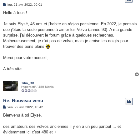
e
M
jeu. 21 avr. 2022, 09:01
e
r
s
Hello à tous !
s
a
g
Je suis Elysé, 46 ans et j'habite en région parisienne. En 2022, je pensais
e
que j'étais la seule personne à aimer les Volvo (année 90). A ma grande
surprise, j'ai découvert le forum grâce à quelques recherches.
Malheureusement, je n'ai pas de volvo, mais je croise les doigts pour
trouver des bons plans
Merci pour votre accueil,
A très vite
Tibo_RB
Hyperactif / 480 Mania
Re: Nouveau venu
M
ven. 22 avr. 2022, 18:42
e
s
Bienvenu à toi Elysé,
s
a
g
des amateurs des volvos anciennes il y en a un peu partout ... et
e
évidemment ici c'est 480 et +