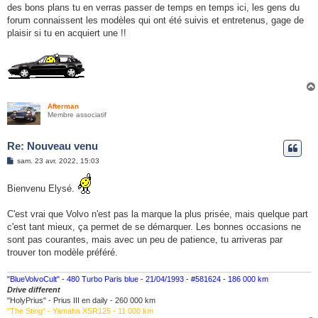
des bons plans tu en verras passer de temps en temps ici, les gens du
forum connaissent les modèles qui ont été suivis et entretenus, gage de
plaisir si tu en acquiert une !!
Afterman
Membre associatif
Re: Nouveau venu
M
sam. 23 avr. 2022, 15:03
e
s
s
Bienvenu Elysé.
a
g
e
C'est vrai que Volvo n'est pas la marque la plus prisée, mais quelque part
c'est tant mieux, ça permet de se démarquer. Les bonnes occasions ne
sont pas courantes, mais avec un peu de patience, tu arriveras par
trouver ton modèle préféré.
"BlueVolvoCult" - 480 Turbo Paris blue - 21/04/1993 - #581624 - 186 000 km
Drive different
"HolyPrius" - Prius III en daily - 260 000 km
"The Sting" - Yamaha XSR125 - 11 000 km