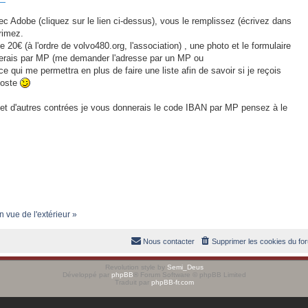
c Adobe (cliquez sur le lien ci-dessus), vous le remplissez (écrivez dans
rimez.
 20€ (à l'ordre de volvo480.org, l'association) , une photo et le formulaire
nerais par MP (me demander l'adresse par un MP ou
 ce qui me permettra en plus de faire une liste afin de savoir si je reçois
 poste
et d'autres contrées je vous donnerais le code IBAN par MP pensez à le
n vue de l'extérieur »
Nous contacter
Supprimer les cookies du fo
Revolution style by
Semi_Deus
Développé par
phpBB
® Forum Software © phpBB Limited
Traduit par
phpBB-fr.com