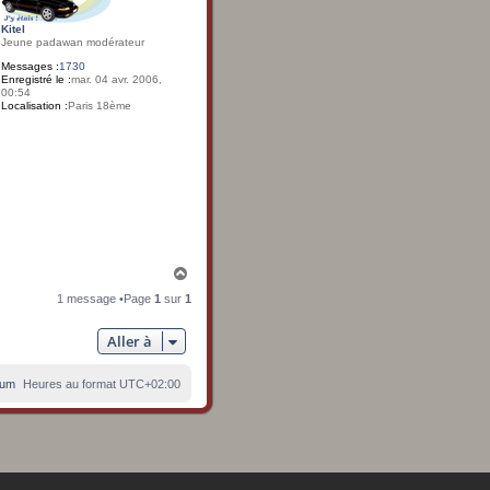
Kitel
Jeune padawan modérateur
Messages :
1730
Enregistré le :
mar. 04 avr. 2006,
00:54
Localisation :
Paris 18ème
H
a
1 message •Page
1
sur
1
u
t
Aller à
rum
Heures au format
UTC+02:00