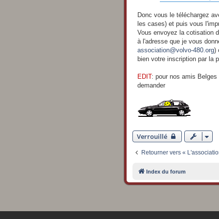
s
a
g
Donc vous le téléchargez ave
e
les cases) et puis vous l'imp
Vous envoyez la cotisation de
à l'adresse que je vous don
association@volvo-480.org
)
bien votre inscription par la
EDIT
: pour nos amis Belges 
demander
Verrouillé
Retourner vers « L'associatio
Index du forum