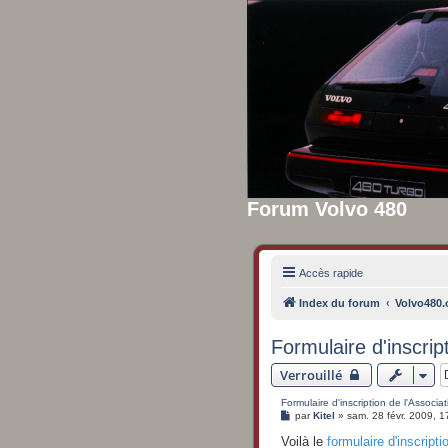
Forum Volvo 480
Accès rapide
Index du forum
Volvo480.o
Formulaire d'inscrip
Verrouillé
Formulaire d'inscription de l'Associat
M
par
Kitel
»
sam. 28 févr. 2009, 1
e
s
Voilà le
formulaire d'inscripti