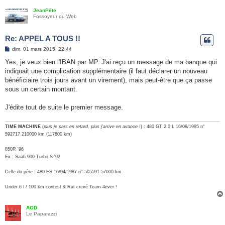
JeanPète
Fossoyeur du Web
Re: APPEL A TOUS !!
M
dim. 01 mars 2015, 22:44
e
s
Yes, je veux bien l'IBAN par MP. J'ai reçu un message de ma banque qui
s
indiquait une complication supplémentaire (il faut déclarer un nouveau
a
g
bénéficiaire trois jours avant un virement), mais peut-être que ça passe
e
sous un certain montant.
J'édite tout de suite le premier message.
TIME MACHINE
(
plus je pars en retard, plus j'arrive en avance !
) : 480 GT 2.0 L 16/08/1995 n°
592717 210000 km (117800 km)
850R '96
Ex : Saab 900 Turbo S '92
Celle du père : 480 ES 16/04/1987 n° 505591 57000 km
Under 6 l / 100 km contest & Rat crevé Team 4ever !
AOD
Le Paparazzi