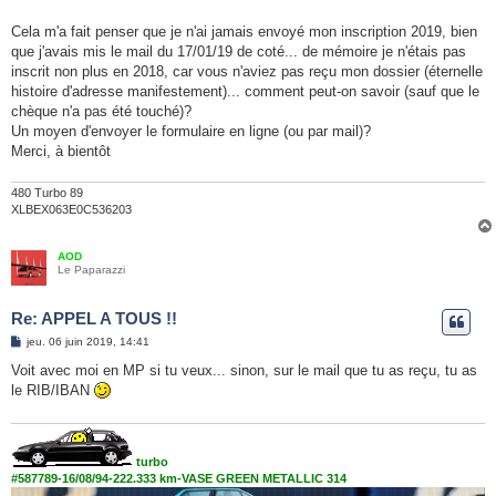
Cela m'a fait penser que je n'ai jamais envoyé mon inscription 2019, bien
que j'avais mis le mail du 17/01/19 de coté... de mémoire je n'étais pas
inscrit non plus en 2018, car vous n'aviez pas reçu mon dossier (éternelle
histoire d'adresse manifestement)... comment peut-on savoir (sauf que le
chèque n'a pas été touché)?
Un moyen d'envoyer le formulaire en ligne (ou par mail)?
Merci, à bientôt
480 Turbo 89
XLBEX063E0C536203
AOD
Le Paparazzi
Re: APPEL A TOUS !!
M
jeu. 06 juin 2019, 14:41
e
s
Voit avec moi en MP si tu veux... sinon, sur le mail que tu as reçu, tu as
s
le RIB/IBAN
a
g
e
turbo
#587789-16/08/94-222.333 km-VASE GREEN METALLIC 314