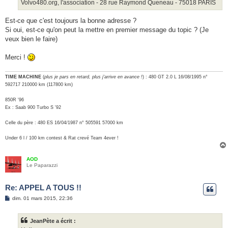
Volvo480.org, l'association - 28 rue Raymond Queneau - 75018 PARIS
Est-ce que c'est toujours la bonne adresse ?
Si oui, est-ce qu'on peut la mettre en premier message du topic ? (Je
veux bien le faire)
Merci !
TIME MACHINE
(
plus je pars en retard, plus j'arrive en avance !
) : 480 GT 2.0 L 16/08/1995 n°
592717 210000 km (117800 km)
850R '96
Ex : Saab 900 Turbo S '92
Celle du père : 480 ES 16/04/1987 n° 505591 57000 km
Under 6 l / 100 km contest & Rat crevé Team 4ever !
AOD
Le Paparazzi
Re: APPEL A TOUS !!
M
dim. 01 mars 2015, 22:36
e
s
s
JeanPète a écrit :
a