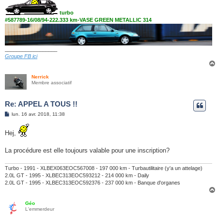
turbo
#587789-16/08/94-222.333 km-VASE GREEN METALLIC 314
__________________
Groupe FB ici
Nerrick
Membre associatif
Re: APPEL A TOUS !!
M
lun. 16 avr. 2018, 11:38
e
s
s
Hej,
a
g
e
La procédure est elle toujours valable pour une inscription?
Turbo - 1991 - XLBEX063EOC567008 - 197 000 km - Turbautilitaire (y'a un attelage)
2.0L GT - 1995 - XLBEC313EOC593212 - 214 000 km - Daily
2.0L GT - 1995 - XLBEC313EOC592376 - 237 000 km - Banque d'organes
Géo
L'emmerdeur