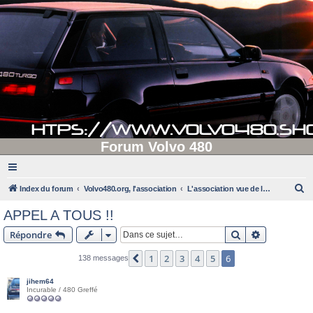
Forum Volvo 480
R
Index du forum
Volvo480.org, l'association
L'association vue de l'extérieur
e
APPEL A TOUS !!
c
Rechercher
Recherche 
Répondre
h
e
1
2
3
4
5
6
Précédente
138 messages
r
jihem64
c
Incurable / 480 Greffé
h