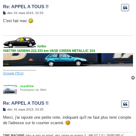
Re: APPEL A TOUS !!
M
dim. 01 mars 2015, 22:53
e
s
C'est fait mec
s
a
g
e
turbo
#587789-16/08/94-222.333 km-VASE GREEN METALLIC 314
__________________
Groupe FB ici
JeanPète
Fossoyeur du Web
Re: APPEL A TOUS !!
M
dim. 01 mars 2015, 23:35
e
s
Merci, j'ai rajouté une petite note, indiquant qu'il ne faut plus tenir compte
s
de l'adresse sur le courrier scanné.
a
g
e
TIME MACHINE
(
plus je pars en retard, plus j'arrive en avance !
) : 480 GT 2.0 L 16/08/1995 n°