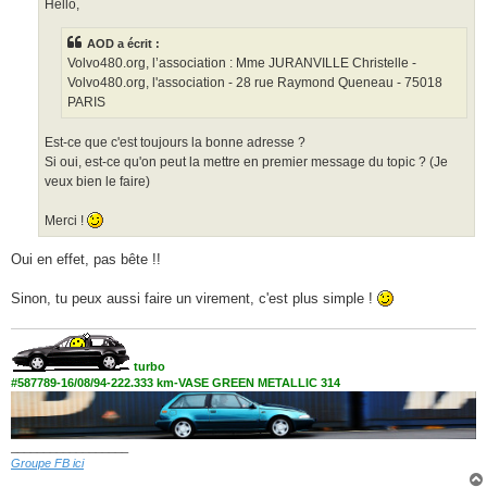
g
Hello,
e
AOD a écrit :
Volvo480.org, l’association : Mme JURANVILLE Christelle -
Volvo480.org, l'association - 28 rue Raymond Queneau - 75018
PARIS
Est-ce que c'est toujours la bonne adresse ?
Si oui, est-ce qu'on peut la mettre en premier message du topic ? (Je
veux bien le faire)
Merci !
Oui en effet, pas bête !!
Sinon, tu peux aussi faire un virement, c'est plus simple !
turbo
#587789-16/08/94-222.333 km-VASE GREEN METALLIC 314
__________________
Groupe FB ici