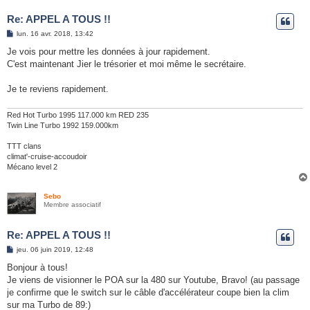
Re: APPEL A TOUS !!
M
lun. 16 avr. 2018, 13:42
e
s
Je vois pour mettre les données à jour rapidement.
s
C'est maintenant Jier le trésorier et moi même le secrétaire.
a
g
e
Je te reviens rapidement.
Red Hot Turbo 1995 117.000 km RED 235
Twin Line Turbo 1992 159.000km
TTT clans
climat'-cruise-accoudoir
Mécano level 2
Sebo
Membre associatif
Re: APPEL A TOUS !!
M
jeu. 06 juin 2019, 12:48
e
s
Bonjour à tous!
s
Je viens de visionner le POA sur la 480 sur Youtube, Bravo! (au passage
a
g
je confirme que le switch sur le câble d'accélérateur coupe bien la clim
e
sur ma Turbo de 89:)