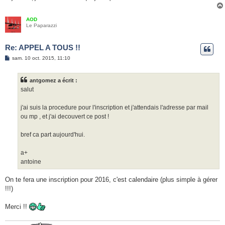
AOD
Le Paparazzi
Re: APPEL A TOUS !!
M
sam. 10 oct. 2015, 11:10
e
s
s
antgomez a écrit :
a
g
salut
e
j'ai suis la procedure pour l'inscription et j'attendais l'adresse par mail
ou mp , et j'ai decouvert ce post !
bref ca part aujourd'hui.
a+
antoine
On te fera une inscription pour 2016, c'est calendaire (plus simple à gérer
!!!)
Merci !!