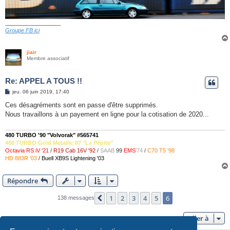
__________________
Groupe FB ici
jiair
Membre associatif
Re: APPEL A TOUS !!
M
jeu. 06 juin 2019, 17:40
e
s
Ces désagréments sont en passe d'être supprimés.
s
Nous travaillons à un payement en ligne pour la cotisation de 2020...
a
g
e
480 TURBO '90 "Volvorak" #565741
480 TURBO Gold Metallic 87 "La Pépite"
Octavia RS iV '21
/
R19 Cab 16V '92
/
SAAB
99
EMS
'74
/
C70 T5 '98
HD 883R '03
/
Buell XB9S Lightening '03
Répondre
1
2
3
4
5
6
Précédente
138 messages
Aller à