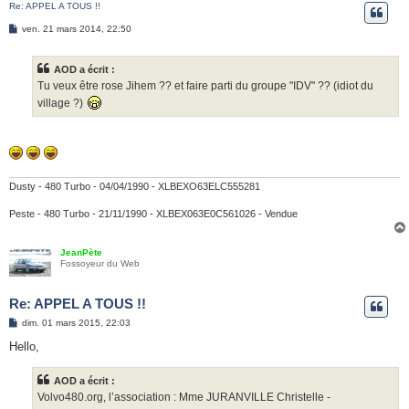
Re: APPEL A TOUS !!
e
M
ven. 21 mars 2014, 22:50
r
e
s
s
AOD a écrit :
a
g
Tu veux être rose Jihem ?? et faire parti du groupe "IDV" ?? (idiot du
e
village ?)
Dusty - 480 Turbo - 04/04/1990 - XLBEXO63ELC555281
Peste - 480 Turbo - 21/11/1990 - XLBEX063E0C561026 - Vendue
JeanPète
Fossoyeur du Web
Re: APPEL A TOUS !!
M
dim. 01 mars 2015, 22:03
e
s
Hello,
s
a
g
AOD a écrit :
e
Volvo480.org, l’association : Mme JURANVILLE Christelle -