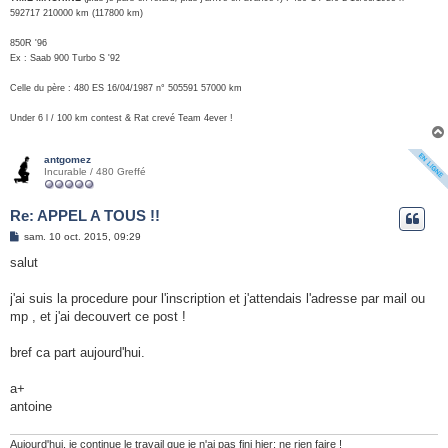
592717 210000 km (117800 km)
850R '96
Ex : Saab 900 Turbo S '92
Celle du père : 480 ES 16/04/1987 n° 505591 57000 km
Under 6 l / 100 km contest & Rat crevé Team 4ever !
antgomez
Incurable / 480 Greffé
Re: APPEL A TOUS !!
M
sam. 10 oct. 2015, 09:29
e
s
salut
s
a
g
j'ai suis la procedure pour l'inscription et j'attendais l'adresse par mail ou
e
mp , et j'ai decouvert ce post !
bref ca part aujourd'hui.
a+
antoine
Aujourd'hui, je continue le travail que je n'ai pas fini hier: ne rien faire !